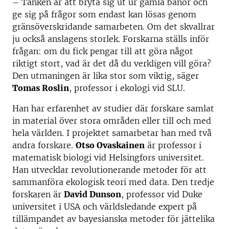
– Tanken är att bryta sig ut ur gamla banor och
ge sig på frågor som endast kan lösas genom
gränsöverskridande samarbeten. Om det skvallrar
ju också anslagens storlek. Forskarna ställs inför
frågan: om du fick pengar till att göra något
riktigt stort, vad är det då du verkligen vill göra?
Den utmaningen är lika stor som viktig, säger
Tomas Roslin
, professor i ekologi vid SLU.
Han har erfarenhet av studier där forskare samlat
in material över stora områden eller till och med
hela världen. I projektet samarbetar han med två
andra forskare.
Otso Ovaskainen
är professor i
matematisk biologi vid Helsingfors universitet.
Han utvecklar revolutionerande metoder för att
sammanföra ekologisk teori med data. Den tredje
forskaren är
David Dunson
, professor vid Duke
universitet i USA och världsledande expert på
tillämpandet av bayesianska metoder för jättelika