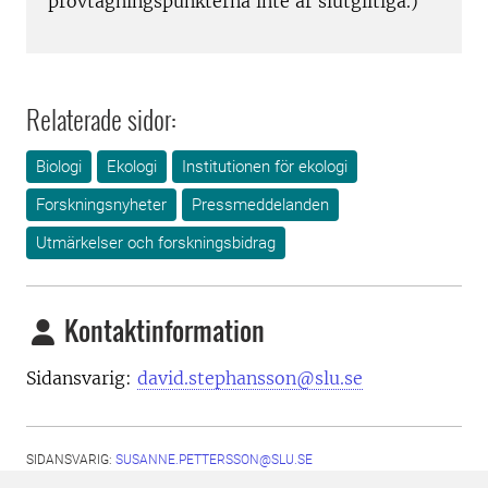
provtagningspunkterna inte är slutgiltiga.)
Relaterade sidor:
Biologi
Ekologi
Institutionen för ekologi
Forskningsnyheter
Pressmeddelanden
Utmärkelser och forskningsbidrag
Kontaktinformation
Sidansvarig:
david.stephansson@slu.se
SIDANSVARIG:
SUSANNE.PETTERSSON@SLU.SE