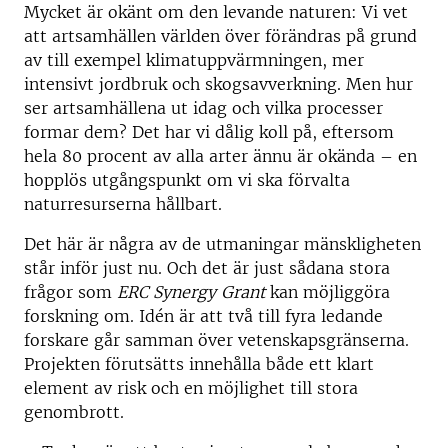
Mycket är okänt om den levande naturen: Vi vet
att artsamhällen världen över förändras på grund
av till exempel klimatuppvärmningen, mer
intensivt jordbruk och skogsavverkning. Men hur
ser artsamhällena ut idag och vilka processer
formar dem? Det har vi dålig koll på, eftersom
hela 80 procent av alla arter ännu är okända – en
hopplös utgångspunkt om vi ska förvalta
naturresurserna hållbart.
Det här är några av de utmaningar mänskligheten
står inför just nu. Och det är just sådana stora
frågor som
ERC Synergy Grant
kan möjliggöra
forskning om. Idén är att två till fyra ledande
forskare går samman över vetenskapsgränserna.
Projekten förutsätts innehålla både ett klart
element av risk och en möjlighet till stora
genombrott.