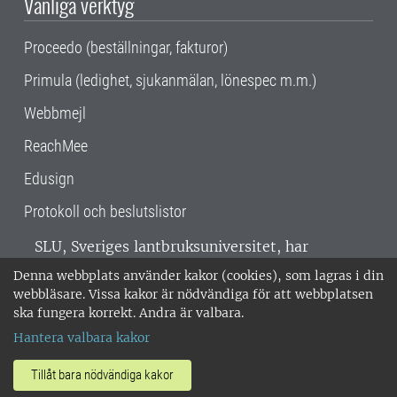
Vanliga verktyg
Proceedo (beställningar, fakturor)
Primula (ledighet, sjukanmälan, lönespec m.m.)
Webbmejl
ReachMee
Edusign
Protokoll och beslutslistor
SLU, Sveriges lantbruksuniversitet, har
verksamhet över hela Sverige. Huvudorter är
Denna webbplats använder kakor (cookies), som lagras i din
Alnarp, Uppsala och Umeå.
SLU är
webbläsare. Vissa kakor är nödvändiga för att webbplatsen
miljöcertifierat enligt ISO 14001. •
Telefon:
ska fungera korrekt. Andra är valbara.
018-67 10 00 • Org nr: 202100-2817 •
Om
Hantera valbara kakor
medarbetarwebben
•
SLU:s fakturaadress
•
Om SLU:s webbplatser
•
Vid KRIS
Tillåt bara nödvändiga kakor
•
Hantera kakor
•
Behandling av