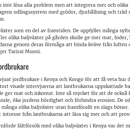
n inte lösa alla problem men att integrera mer och olika
dagens odlingssystem med grödor, djurhållning och träd 
ar.
växter som en del av framtiden. De uppfyller många syfte
ler olika baljväxter på gården skulle ge mer mat, foder, 
ordarna genom deras förmåga att binda kväve från luften
ger Tarirai Muoni.
jordbrukare
vjuat jordbrukare i Kenya och Kongo för att få veta hur 
 stort visade intervjuerna att lantbrukarna uppskattade b
de ger mat och inkomst. Inte så mycket för att de också 
änsle, öka jordens bördighet och förhindra erosion. De od
lt många olika baljväxter utan framförallt en slags bönor
rt intresse från lantbrukarna att lära sig mer och att pro
mförde fältförsök med olika baljväxter i Kenya var det