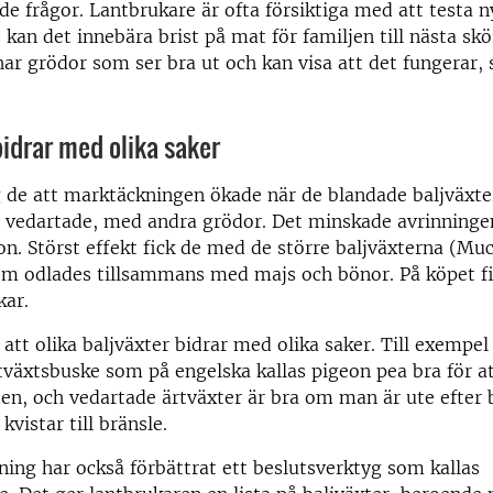
de frågor. Lantbrukare är ofta försiktiga med att testa 
 kan det innebära brist på mat för familjen till nästa skö
r grödor som ser bra ut och kan visa att det fungerar, 
bidrar med olika saker
g de att marktäckningen ökade när de blandade baljväxte
h vedartade, med andra grödor. Det minskade avrinninge
on. Störst effekt fick de med de större baljväxterna (Mu
om odlades tillsammans med majs och bönor. På köpet fi
kar.
 att olika baljväxter bidrar med olika saker. Till exempel
rtväxtsbuske som på engelska kallas pigeon pea bra för att
rden, och vedartade ärtväxter är bra om man är ute efter b
kvistar till bränsle.
kning har också förbättrat ett beslutsverktyg som kallas