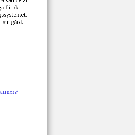
på vad de är
a för de
ngssystemet.
t sin gård.
Farmers’