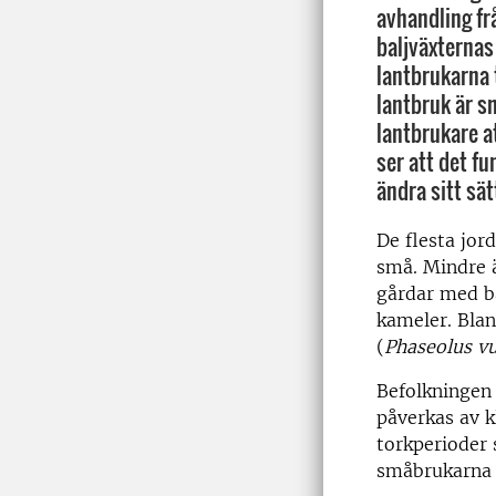
avhandling f
baljväxternas
lantbrukarna
lantbruk är sm
lantbrukare a
ser att det fu
ändra sitt sät
De flesta jor
små. Mindre 
gårdar med bå
kameler. Bla
(
Phaseolus vu
Befolkningen
påverkas av k
torkperioder 
småbrukarna h