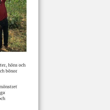
tter, höns och
och bönor
smönstret
nga
och