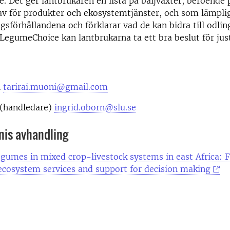
 Det ger lantbrukaren en lista på baljväxter, beroende 
av för produkter och ekosystemtjänster, och som lämplig
gsförhållandena och förklarar vad de kan bidra till odli
LegumeChoice kan lantbrukarna ta ett bra beslut för jus
i
tarirai.muoni@gmail.com
 (handledare)
ingrid.oborn@slu.se
nis avhandling
egumes in mixed crop-livestock systems in east Africa: 
ecosystem services and support for decision making