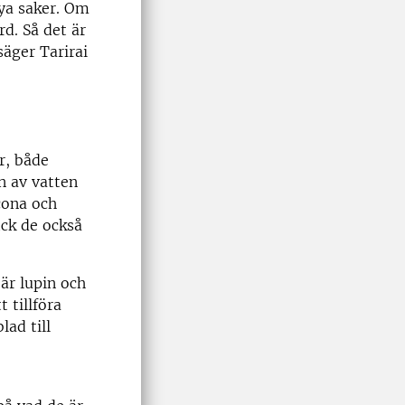
nya saker. Om
rd. Så det är
säger Tarirai
r, både
n av vatten
cona och
ck de också
 är lupin och
 tillföra
lad till