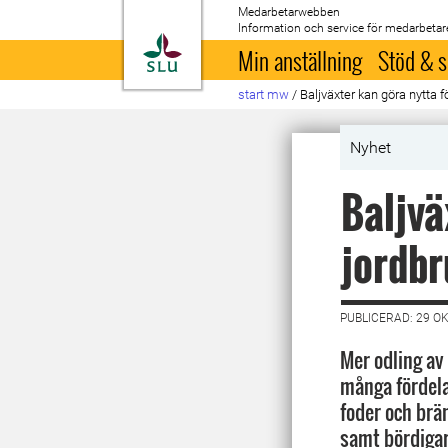
Medarbetarwebben
Information och service för medarbetar
Till startsida
Min anställning
Stöd & s
start mw
/
Baljväxter kan göra nytta fö
Nyhet
Baljvä
jordbr
PUBLICERAD: 29 O
Mer odling av 
många fördelar
foder och brä
samt bördigare