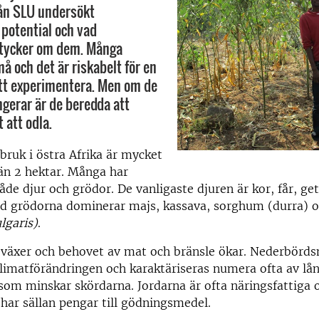
rån SLU undersökt
 potential och vad
 tycker om dem. Många
å och det är riskabelt för en
tt experimentera. Men om de
ngerar är de beredda att
t att odla.
dbruk i östra Afrika är mycket
än 2 hektar. Många har
de djur och grödor. De vanligaste djuren är kor, får, ge
nd grödorna dominerar majs, kassava, sorghum (durra) 
lgaris)
.
 växer och behovet av mat och bränsle ökar. Nederbörd
limatförändringen och karaktäriseras numera ofta av lå
som minskar skördarna. Jordarna är ofta näringsfattiga 
ar sällan pengar till gödningsmedel.