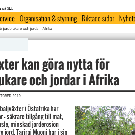
e på SLU
ervice
Organisation & styrning
Riktade sidor
Nyhet
r jordbrukare och jordar i Afrika
xter kan göra nytta för
ukare och jordar i Afrika
KTOBER 2019
baljväxter i Östafrika har
 - säkrare tillgång till mat,
nsle, minskad jorderosion
 jord. Tarirai Muoni har i sin