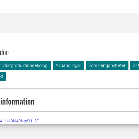
dor:
ör växtproduktionsekologi
Avhandlingar
Forskningsnyheter
SL
od
information
A.LUNDMARK@SLU.SE