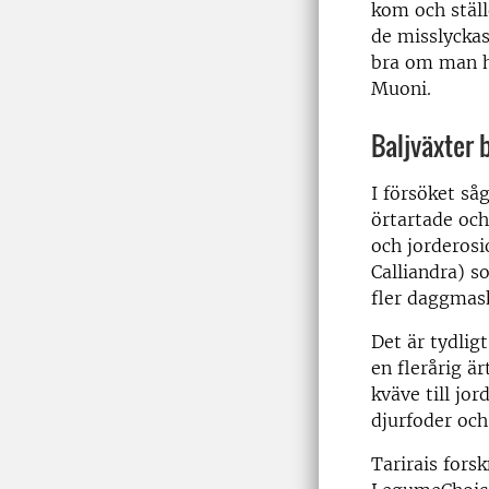
kom och ställ
de misslyckas
bra om man ha
Muoni.
Baljväxter 
I försöket så
örtartade oc
och jorderosi
Calliandra) s
fler daggmas
Det är tydligt
en flerårig ä
kväve till jo
djurfoder och 
Tarirais fors