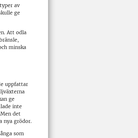
 typer av
skulle ge
n. Att odla
bränsle,
 och minska
de uppfattar
aljväxterna
kan ge
lade inte
. Men det
va nya grödor.
 många som