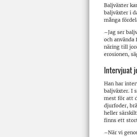
Baljväxter ka
baljväxter i 
många fördel
–Jag ser balj
och använda f
näring till j
erosionen, sä
Intervjuat 
Han har inter
baljväxter. I
mest för att 
djurfoder, br
heller särski
finns ett sto
–När vi geno