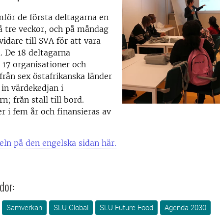
för de första deltagarna en
å tre veckor, och på måndag
vidare till SVA för att vara
a. De 18 deltagarna
 17 organisationer och
rån sex östafrikanska länder
 in värdekedjan i
; från stall till bord.
er i fem år och finansieras av
keln på den engelska sidan här.
dor:
Samverkan
SLU Global
SLU Future Food
Agenda 2030