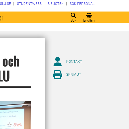
SLU.SE
STUDENTWEBB
BIBLIOTEK
SÖK PERSONAL
er
Sök
English
 och
KONTAKT
SLU
SKRIV UT