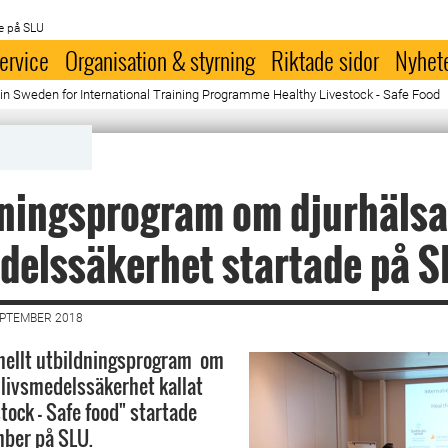
e på SLU
ervice
Organisation & styrning
Riktade sidor
Nyhet
e in Sweden for International Training Programme Healthy Livestock - Safe Food
ningsprogram om djurhälsa
delssäkerhet startade på 
EPTEMBER 2018
onellt utbildningsprogram om
 livsmedelssäkerhet kallat
tock - Safe food" startade
mber på SLU.