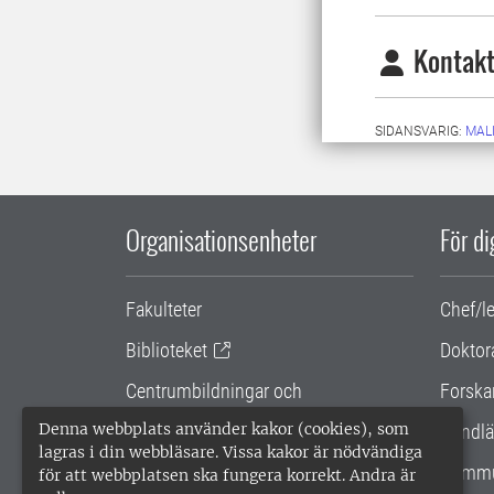
Kontakt
SIDANSVARIG:
MAL
Organisationsenheter
För d
Fakulteter
Chef/l
Biblioteket
Doktor
Centrumbildningar och
Forska
samarbetsprojekt
Denna webbplats använder kakor (cookies), som
Handlä
lagras i din webbläsare. Vissa kakor är nödvändiga
Gemensamma verksamhetsstödet
Kommu
för att webbplatsen ska fungera korrekt. Andra är