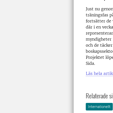
Just nu genom
träningsfas p
fortsätter de 
där i en veck
representerar
myndigheter f
och de täcker
boskapssektorn
Projektet löp
Sida.
Läs hela arti
Relaterade si
Internationellt