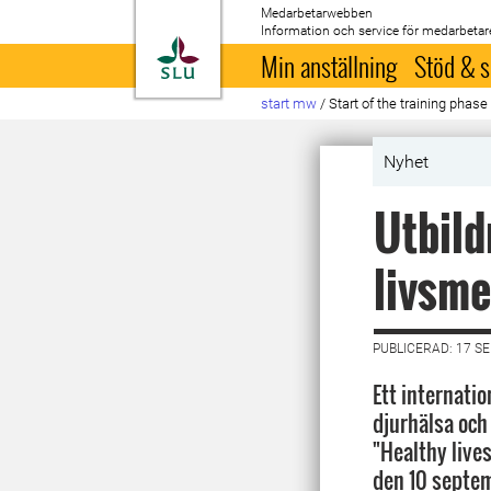
Medarbetarwebben
Information och service för medarbetar
Till startsida
Min anställning
Stöd & s
start mw
/
Start of the training phas
Nyhet
Utbild
livsme
PUBLICERAD: 17 S
Ett internati
djurhälsa och
"Healthy lives
den 10 septe