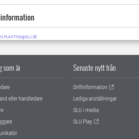
information
IN.PLANTING@SLU.SE
ig som är
Senaste nytt från
edare
Driftinformation
and eller handledare
Lediga anställningar
re
SLU i media
ggare
SLU Play
nikatör