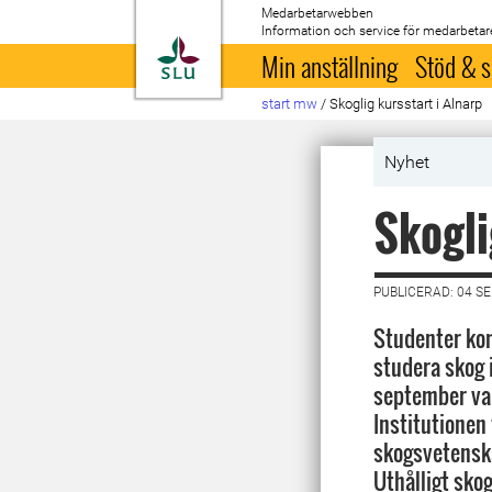
Medarbetarwebben
Information och service för medarbetar
Till startsida
Min anställning
Stöd & s
start mw
/
Skoglig kursstart i Alnarp
Nyhet
Skogli
PUBLICERAD: 04 S
Studenter kom
studera skog 
september var
Institutionen
skogsvetenska
Uthålligt sko