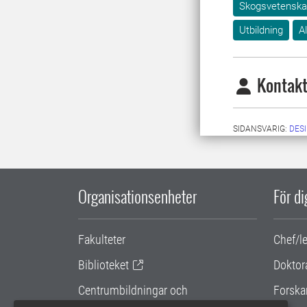
Skogsvetensk
Utbildning
A
Kontakt
SIDANSVARIG:
DES
Organisationsenheter
För d
Fakulteter
Chef/l
Biblioteket
Doktor
Centrumbildningar och
Forska