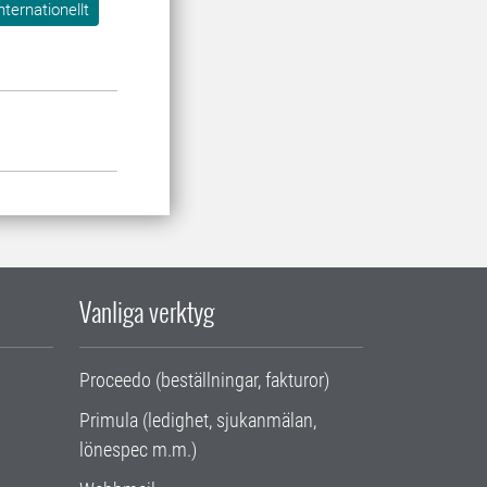
nternationellt
Vanliga verktyg
Proceedo (beställningar, fakturor)
Primula (ledighet, sjukanmälan,
lönespec m.m.)