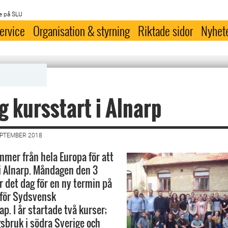
e på SLU
ervice
Organisation & styrning
Riktade sidor
Nyhet
g kursstart i Alnarp
EPTEMBER 2018
mer från hela Europa för att
i Alnarp. Måndagen den 3
 det dag för en ny termin på
 för Sydsvensk
p. I år startade två kurser;
gsbruk i södra Sverige och