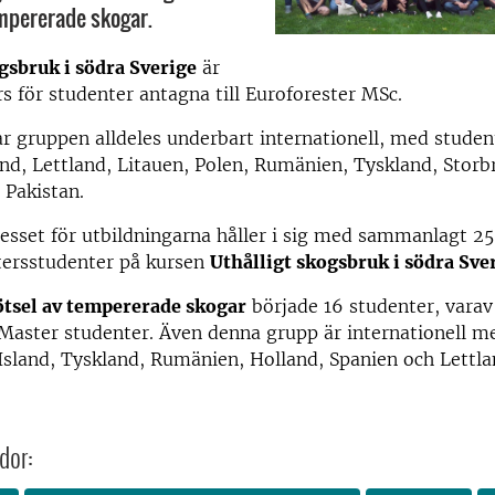
mpererade skogar.
gsbruk i södra Sverige
är
rs för studenter antagna till Euroforester MSc.
r gruppen alldeles underbart internationell, med studen
and, Lettland, Litauen, Polen, Rumänien, Tyskland, Storb
 Pakistan.
resset för utbildningarna håller i sig med sammanlagt 2
tersstudenter på kursen
Uthålligt skogsbruk i södra Sve
tsel av tempererade skogar
började 16 studenter, varav
Master studenter. Även denna grupp är internationell m
 Island, Tyskland, Rumänien, Holland, Spanien och Lettla
dor: