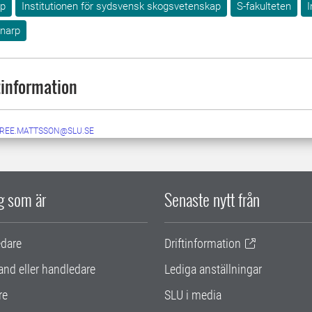
ap
Institutionen för sydsvensk skogsvetenskap
S-fakulteten
I
lnarp
information
IREE.MATTSSON@SLU.SE
ig som är
Senaste nytt från
edare
Driftinformation
and eller handledare
Lediga anställningar
re
SLU i media