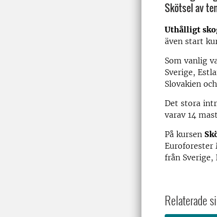
Skötsel av te
Uthålligt sko
även start ku
Som vanlig va
Sverige, Estl
Slovakien och
Det stora int
varav 14 mas
På kursen
Skö
Euroforester 
från Sverige,
Relaterade si