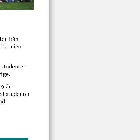
ter från
ritannien,
5 studenter
rige.
 9 är
ed studenter
nd.