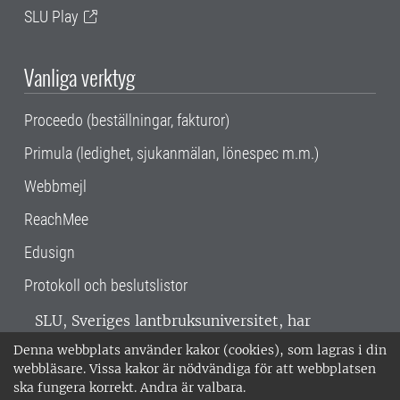
SLU Play
Vanliga verktyg
Proceedo (beställningar, fakturor)
Primula (ledighet, sjukanmälan, lönespec m.m.)
Webbmejl
ReachMee
Edusign
Protokoll och beslutslistor
SLU, Sveriges lantbruksuniversitet, har
verksamhet över hela Sverige. Huvudorter är
Denna webbplats använder kakor (cookies), som lagras i din
Alnarp, Uppsala och Umeå.
SLU är
webbläsare. Vissa kakor är nödvändiga för att webbplatsen
miljöcertifierat enligt ISO 14001. •
Telefon:
ska fungera korrekt. Andra är valbara.