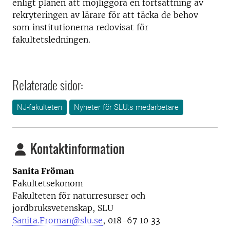
enligt planen att möjliggöra en fortsättning av
rekryteringen av lärare för att täcka de behov
som institutionerna redovisat för
fakultetsledningen.
Relaterade sidor:
NJ-fakulteten
Nyheter för SLU:s medarbetare
Kontaktinformation
Sanita Fröman
Fakultetsekonom
Fakulteten för naturresurser och
jordbruksvetenskap, SLU
Sanita.Froman@slu.se
, 018-67 10 33