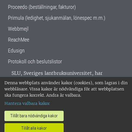
Proceedo (beställningar, fakturor)
Primula (ledighet, sjukanmälan, lönespec m.m.)
Webbmejl
ReachMee
Edusign
Protokoll och beslutslistor
SLU, Sveriges lantbruksuniversitet, har
verksamhet över hela Sverige. Huvudorter är
Denna webbplats använder kakor (cookies), som lagras i din
Alnarp, Uppsala och Umeå.
SLU är
webbläsare. Vissa kakor är nödvändiga för att webbplatsen
miljöcertifierat enligt ISO 14001. •
Telefon:
ska fungera korrekt. Andra är valbara.
018-67 10 00 • Org nr: 202100-2817 •
Om
Hantera valbara kakor
medarbetarwebben
•
SLU:s fakturaadress
•
Om SLU:s webbplatser
•
Vid KRIS
Tillåt bara nödvändiga kakor
•
Hantera kakor
•
Behandling av
Tillåt alla kakor
personuppgifter