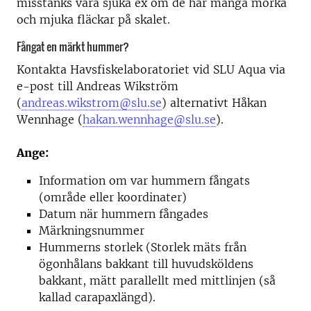
misstänks vara sjuka ex om de har många mörka
och mjuka fläckar på skalet.
Fångat en märkt hummer?
Kontakta Havsfiskelaboratoriet vid SLU Aqua via
e-post till Andreas Wikström
(
andreas.wikstrom@slu.se
) alternativt Håkan
Wennhage (
hakan.wennhage@slu.se
).
Ange:
Information om var hummern fångats
(område eller koordinater)
Datum när hummern fångades
Märkningsnummer
Hummerns storlek (Storlek mäts från
ögonhålans bakkant till huvudsköldens
bakkant, mätt parallellt med mittlinjen (så
kallad carapaxlängd).