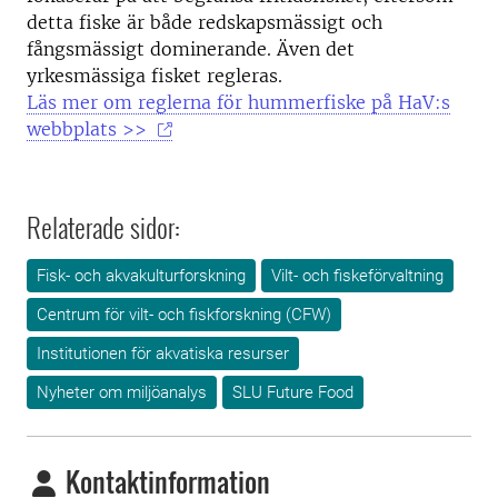
detta fiske är både redskapsmässigt och
fångsmässigt dominerande. Även det
yrkesmässiga fisket regleras.
Läs mer om reglerna för hummerfiske på HaV:s
webbplats >>
Relaterade sidor:
Fisk- och akvakulturforskning
Vilt- och fiskeförvaltning
Centrum för vilt- och fiskforskning (CFW)
Institutionen för akvatiska resurser
Nyheter om miljöanalys
SLU Future Food
Kontaktinformation