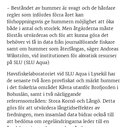
- Beståndet av hummer är svagt och de hårdare
regler som infördes förra året kan
förhoppningsvis ge hummern möjlighet att öka
både i antal och storlek. Men åtgärderna måste
förstås utvärderas och för att kunna göra det
behöver vi få in data från journalförande fiskare
samt om hummer som återfångas, säger Andreas
Wikström, vid institutionen för akvatisk resurser
på SLU (SLU Aqua)
Havsfiskelaboratoriet vid SLU Aqua i Lysekil har
de senaste två åren provfiskat och märkt hummer
i det fiskefria området Kåvra utanför Brofjorden i
Bohuslän, samt i två närliggande
referensområden: Stora Kornö och Långö. Detta
görs för att utvärdera långtidseffekter av
fredningen, men insamlad data bidrar också till
att bedöma om regeländringarna leder till en