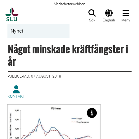
Medarbetarwebben
Till startsida
Sök
English
Meny
Nyhet
Något minskade kräftfångster i
år
PUBLICERAD: 07 AUGUSTI 2018
KONTAKT