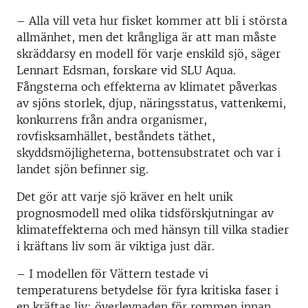
– Alla vill veta hur fisket kommer att bli i största
allmänhet, men det krångliga är att man måste
skräddarsy en modell för varje enskild sjö, säger
Lennart Edsman, forskare vid SLU Aqua.
Fångsterna och effekterna av klimatet påverkas
av sjöns storlek, djup, näringsstatus, vattenkemi,
konkurrens från andra organismer,
rovfisksamhället, beståndets täthet,
skyddsmöjligheterna, bottensubstratet och var i
landet sjön befinner sig.
Det gör att varje sjö kräver en helt unik
prognosmodell med olika tidsförskjutningar av
klimateffekterna och med hänsyn till vilka stadier
i kräftans liv som är viktiga just där.
– I modellen för Vättern testade vi
temperaturens betydelse för fyra kritiska faser i
en kräftas liv: överlevnaden för rommen innan