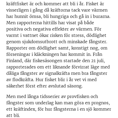
kräftfisket är och kommer att bli i år. Fisket är
visserligen i gång då kräftorna tack vare värmen
har hunnit ömsa, bli hungriga och gå in i burarna.
Men rapporterna hittills har visat på både
positiva och negativa effekter av värmen. För
varmt i vattnet ökar risken för stress, dödlighet
genom sjukdomsutbrott och minskade fångster.
Rapporter om dödlighet samt, konstigt nog, om
förseningar i kläckningen har kommit in. Från
Finland, där fiskesäsongen startade den 21 juli,
rapporterades om ett liknande förvirrat läge med
dåliga fångster av signalkräfta men bra fångster
av flodkräfta. Hur fisket blir i år vet vi med
säkerhet först efter avslutad säsong.
Men med långa tidsserier av provfisken och
fångster som underlag kan man göra en prognos,
ett kräftindex, för hur fångsterna i en sjö kommer
att bli.