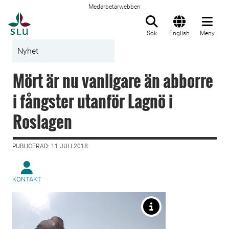
Medarbetarwebben
Till startsida
Sök
English
Meny
Nyhet
Mört är nu vanligare än abborre
i fångster utanför Lagnö i
Roslagen
PUBLICERAD: 11 JULI 2018
KONTAKT