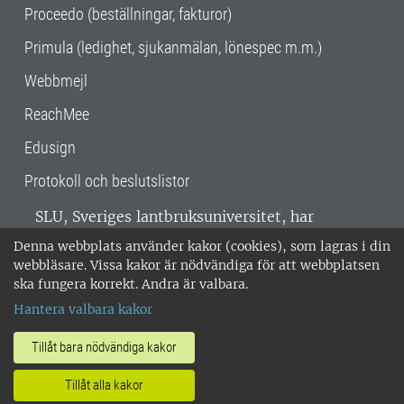
Proceedo (beställningar, fakturor)
Primula (ledighet, sjukanmälan, lönespec m.m.)
Webbmejl
ReachMee
Edusign
Protokoll och beslutslistor
SLU, Sveriges lantbruksuniversitet, har
verksamhet över hela Sverige. Huvudorter är
Denna webbplats använder kakor (cookies), som lagras i din
Alnarp, Uppsala och Umeå.
SLU är
webbläsare. Vissa kakor är nödvändiga för att webbplatsen
miljöcertifierat enligt ISO 14001. •
Telefon:
ska fungera korrekt. Andra är valbara.
018-67 10 00 • Org nr: 202100-2817 •
Om
Hantera valbara kakor
medarbetarwebben
•
SLU:s fakturaadress
•
Om SLU:s webbplatser
•
Vid KRIS
Tillåt bara nödvändiga kakor
•
Hantera kakor
•
Behandling av
Tillåt alla kakor
personuppgifter