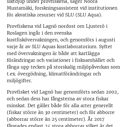
siktdjup under provfiskena, säger Noora
Mustamäki, forskningsassistent vid institutionen
för akvatiska resurser vid SLU (SLU Aqua).
Provfiskena vid Lagnö nordost om Ljusterö i
Roslagen ingår i den svenska
kustfiskövervakningen, och genomförs i augusti
varje år av SLU Aquas kustlaboratorium. Syftet
med övervakningen är både att kartlägga
förändringar och variationer i fisksamhället och
fånga upp tecken på storskalig miljöpåverkan som
t.ex. övergödning, klimatförändringar och
miljögifter.
Provfisket vid Lagnö har genomförts sedan 2002,
och sedan dess har fångsterna av stora fiskar
minskat. Det gäller både för alla arter generellt
(fiskar större än 30 centimeter) och för abborre
(abborrar större än 25 centimeter). År 2017
fångades endast 24 stora abborrar vilket är det