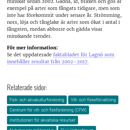
minskat sedan 2002. Gädda, id, braxen och gös är
exempel på arter som fångats tidigare, men som
inte har förekommit under senare år. Strömming,
nors, löja och tånglake är arter som ökat i antal i
fångsten, medan abborre och gädda visar
minskande trender.
För mer information:
Se det uppdaterade
faktabladet för Lagnö som
innehåller resultat från 2002–2017.
Relaterade sidor:
Fisk- och akvakulturforskning
Vilt- och fiskeförvaltning
Centrum för vilt- och fiskforskning (CFW)
Institutionen för akvatiska resurser