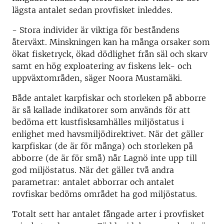
lägsta antalet sedan provfisket inleddes.
- Stora individer är viktiga för beståndens
återväxt. Minskningen kan ha många orsaker som
ökat fisketryck, ökad dödlighet från säl och skarv
samt en hög exploatering av fiskens lek- och
uppväxtområden, säger Noora Mustamäki.
Både antalet karpfiskar och storleken på abborre
är så kallade indikatorer som används för att
bedöma ett kustfisksamhälles miljöstatus i
enlighet med havsmiljödirektivet. När det gäller
karpfiskar (de är för många) och storleken på
abborre (de är för små) når Lagnö inte upp till
god miljöstatus. När det gäller två andra
parametrar: antalet abborrar och antalet
rovfiskar bedöms området ha god miljöstatus.
Totalt sett har antalet fångade arter i provfisket