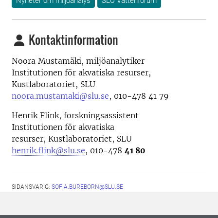
Nyheter om miljöanalys
SLU Vattenforum
Kontaktinformation
Noora Mustamäki, miljöanalytiker
Institutionen för akvatiska resurser,
Kustlaboratoriet, SLU
noora.mustamaki@slu.se
, 010-478 41 79
Henrik Flink, f
orskningsassistent
Institutionen för akvatiska
resurser, Kustlaboratoriet, SLU
henrik.flink@slu.se
, 010-478
41 80
SIDANSVARIG:
SOFIA.BUREBORN@SLU.SE