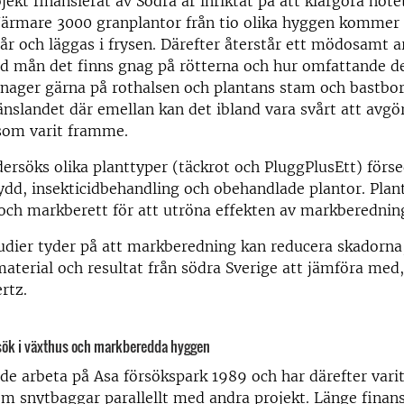
jekt finansierat av Södra är inriktat på att klargöra hote
Närmare 3000 granplantor från tio olika hyggen kommer 
 år och läggas i frysen. Därefter återstår ett mödosamt 
ad mån det finns gnag på rötterna och hur omfattande det 
nager gärna på rothalsen och plantans stam och bastbo
ränslandet där emellan kan det ibland vara svårt att avgö
som varit framme.
dersöks olika planttyper (täckrot och PluggPlusEtt) för
dd, insekticidbehandling och obehandlade plantor. Plant
och markberett för att utröna effekten av markberednin
udier tyder på att markberedning kan reducera skadorna
 material och resultat från södra Sverige att jämföra med
rtz.
rsök i växthus och markberedda hyggen
ade arbeta på Asa försökspark 1989 och har därefter varit
m snytbaggar parallellt med andra projekt. Länge finan