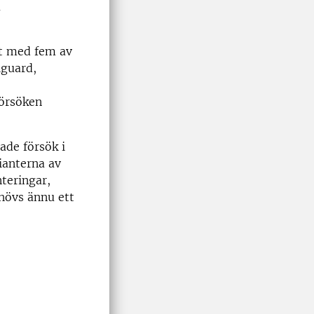
a
st med fem av
iguard,
Försöken
ade försök i
ianterna av
nteringar,
hövs ännu ett