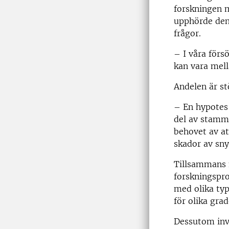
forskningen m
upphörde den
frågor.
– I våra förs
kan vara mell
Andelen är s
– En hypotes 
del av stamme
behovet av at
skador av sny
Tillsammans 
forskningspro
med olika typ
för olika grad
Dessutom inv