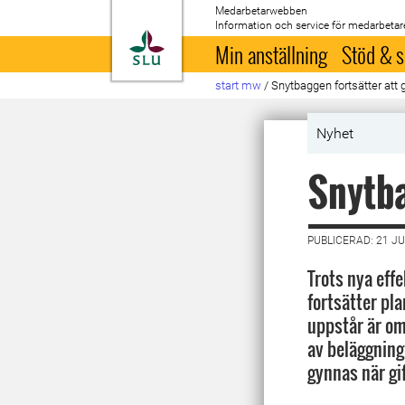
Medarbetarwebben
Information och service för medarbetar
Till startsida
Min anställning
Stöd & s
start mw
/
Snytbaggen fortsätter att
Nyhet
Snytba
PUBLICERAD: 21 JU
Trots nya eff
fortsätter pla
uppstår är om
av beläggnin
gynnas när gi