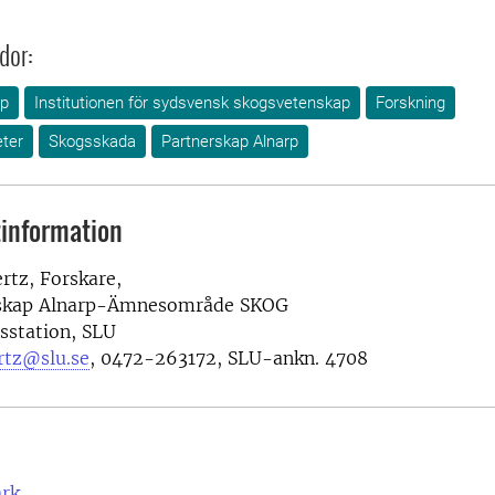
dor:
ap
Institutionen för sydsvensk skogsvetenskap
Forskning
ter
Skogsskada
Partnerskap Alnarp
information
ertz, Forskare,
rskap Alnarp-Ämnesområde SKOG
sstation, SLU
ertz@slu.se
, 0472-263172, SLU-ankn. 4708
ark