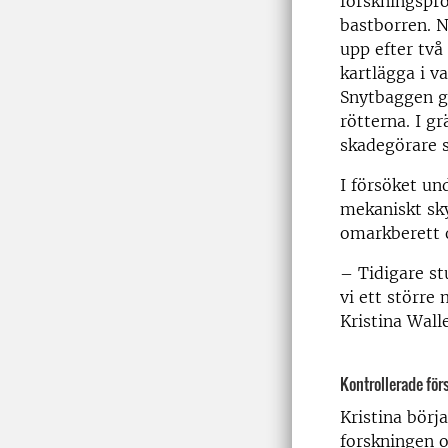
forskningspro
bastborren. 
upp efter två
kartlägga i v
Snytbaggen g
rötterna. I g
skadegörare 
I försöket un
mekaniskt sky
omarkberett 
– Tidigare st
vi ett större
Kristina Walle
Kontrollerade fö
Kristina börj
forskningen o