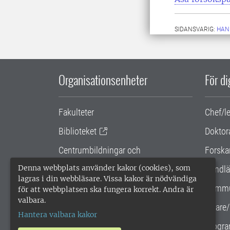
SIDANSVARIG:
HAN
Organisationsenheter
För d
Fakulteter
Chef/l
Biblioteket
Doktor
Centrumbildningar och
Forska
samarbetsprojekt
Denna webbplats använder kakor (cookies), som
Handlä
lagras i din webbläsare. Vissa kakor är nödvändiga
Gemensamma verksamhetsstödet
Kommu
för att webbplatsen ska fungera korrekt. Andra är
valbara.
SLU Holding
Lärare/
Hantera valbara kakor
Progra