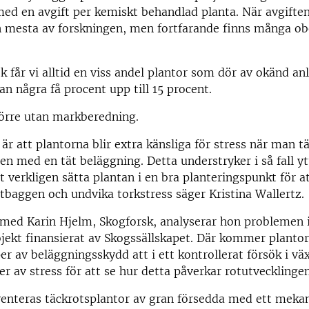
ed en avgift per kemiskt behandlad planta. När avgifte
 mesta av forskningen, men fortfarande finns många o
ök får vi alltid en viss andel plantor som dör av okänd an
an några få procent upp till 15 procent.
törre utan markberedning.
är att plantorna blir extra känsliga för stress när man t
n med en tät beläggning. Detta understryker i så fall yt
t verkligen sätta plantan i en bra planteringspunkt för a
tbaggen och undvika torkstress säger Kristina Wallertz.
med Karin Hjelm, Skogforsk, analyserar hon problemen i
jekt finansierat av Skogssällskapet. Där kommer planto
er av beläggningsskydd att i ett kontrollerat försök i vä
er av stress för att se hur detta påverkar rotutvecklingen
enteras täckrotsplantor av gran försedda med ett mekan