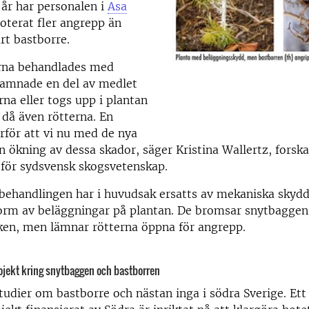
år har personalen i
Asa
oterat fler angrepp än
art bastborre.
rna behandlades med
hamnade en del av medlet
rna eller togs upp i plantan
s då även rötterna. En
rför att vi nu med de nya
n ökning av dessa skador, säger Kristina Wallertz, forska
 för sydsvensk skogsvetenskap.
behandlingen har i huvudsak ersatts av mekaniska skydd
orm av beläggningar på plantan. De bromsar snytbaggen 
ken, men lämnar rötterna öppna för angrepp.
ojekt kring snytbaggen och bastborren
studier om bastborre och nästan inga i södra Sverige. Ett