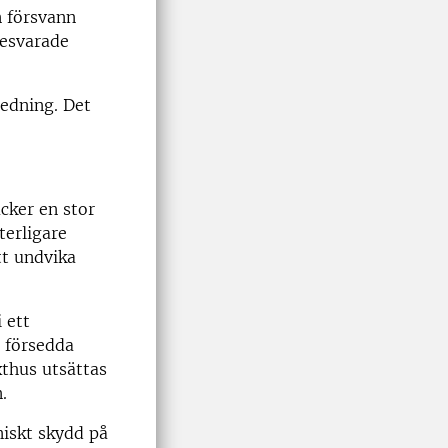
n försvann
besvarade
ledning. Det
äcker en stor
terligare
tt undvika
 ett
r försedda
xthus utsättas
.
iskt skydd på