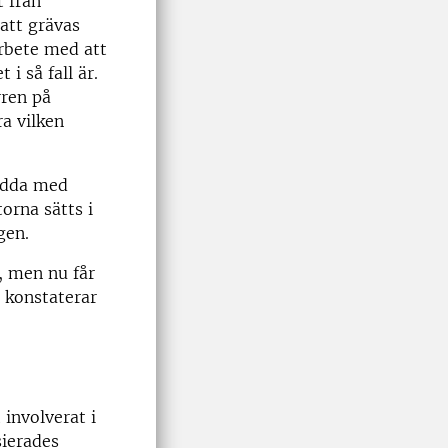
t från
att grävas
arbete med att
i så fall är.
rren på
ra vilken
sedda med
orna sätts i
gen.
, men nu får
, konstaterar
 involverat i
sierades