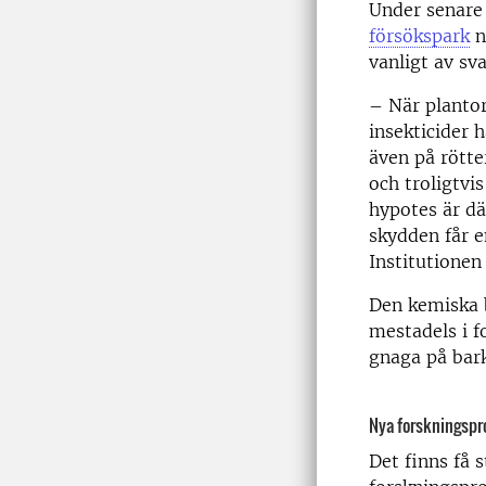
Under senare 
försökspark
n
vanligt av sv
– När planto
insekticider 
även på rötte
och troligtvi
hypotes är dä
skydden får e
Institutionen
Den kemiska 
mestadels i f
gnaga på bar
Nya forskningspr
Det finns få 