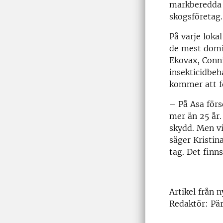
markberedda 
skogsföretag.
På varje loka
de mest domi
Ekovax, Conn
insekticidbe
kommer att fö
– På Asa förs
mer än 25 år.
skydd. Men vi
säger Kristin
tag. Det finns
Artikel från 
Redaktör: Pär