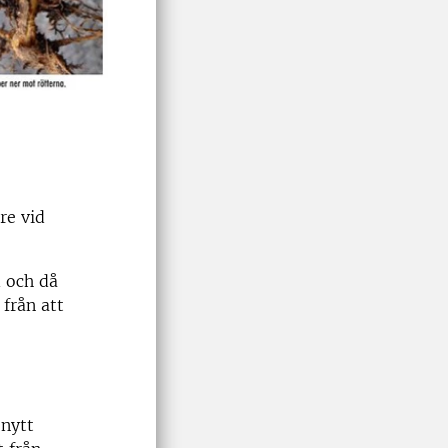
re vid
 och då
från att
 nytt