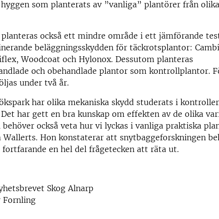
hyggen som planterats av ”vanliga” plantörer från olik
l planteras också ett mindre område i ett jämförande te
nerande beläggningsskydden för täckrotsplantor: Camb
iflex, Woodcoat och Hylonox. Dessutom planteras
handlade och obehandlade plantor som kontrollplantor. 
ljas under två år.
ökspark har olika mekaniska skydd studerats i kontroller
 Det har gett en bra kunskap om effekten av de olika var
 behöver också veta hur vi lyckas i vanliga praktiska pla
a Wallerts. Hon konstaterar att snytbaggeforskningen be
 fortfarande en hel del frågetecken att räta ut.
nyhetsbrevet Skog Alnarp
 Fornling