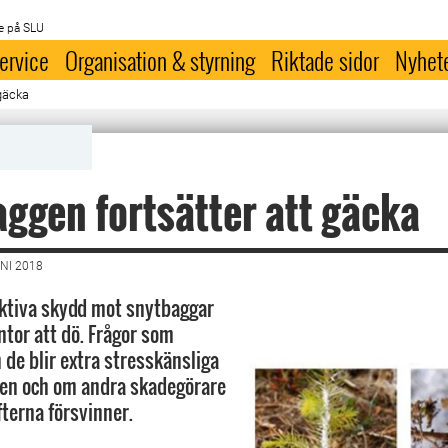
e på SLU
ervice
Organisation & styrning
Riktade sidor
Nyhet
 gäcka
ggen fortsätter att gäcka
NI 2018
ektiva skydd mot snytbaggar
ntor att dö. Frågor som
 de blir extra stresskänsliga
gen och om andra skadegörare
fterna försvinner.