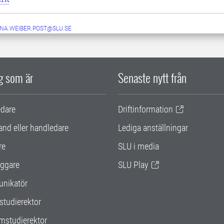
NA.WEIBER.POST@SLU.SE
ig som är
Senaste nytt från
edare
Driftinformation
and eller handledare
Lediga anställningar
re
SLU i media
ggare
SLU Play
nikatör
studierektor
mstudierektor