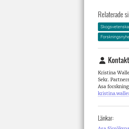
Relaterade si
Skogsvetensk
Forskningsnyhe
Kontakt
Kristina Wall
Sekr. Partne
Asa forskning
kristina.wall
Länkar:
Asa försöksp