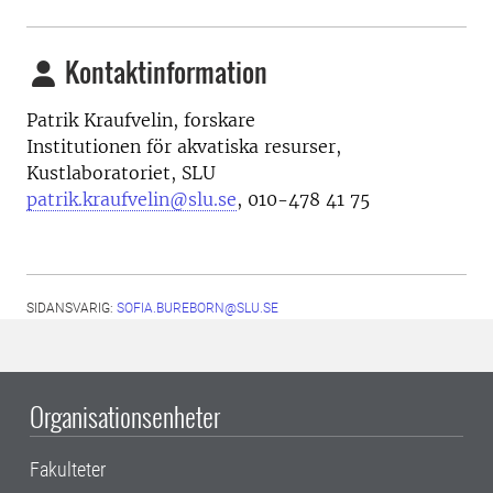
Kontaktinformation
Patrik Kraufvelin, f
orskare
Institutionen för akvatiska resurser,
Kustlaboratoriet, SLU
patrik.kraufvelin@slu.se
, 010-478 41 75
SIDANSVARIG:
SOFIA.BUREBORN@SLU.SE
Organisationsenheter
Fakulteter