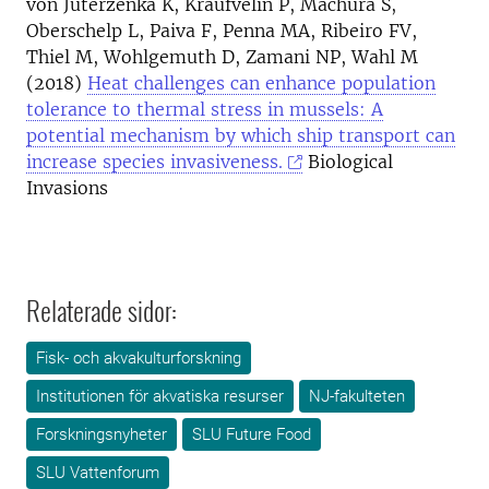
von Juterzenka K, Kraufvelin P, Machura S,
Oberschelp L, Paiva F, Penna MA, Ribeiro FV,
Thiel M, Wohlgemuth D, Zamani NP, Wahl M
(2018)
Heat challenges can enhance population
tolerance to thermal stress in mussels: A
potential mechanism by which ship transport can
increase species invasiveness.
Biological
Invasions
Relaterade sidor:
Fisk- och akvakulturforskning
Institutionen för akvatiska resurser
NJ-fakulteten
Forskningsnyheter
SLU Future Food
SLU Vattenforum