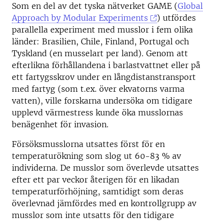
Som en del av det tyska nätverket GAME (
Global
Approach by Modular Experiments
) utfördes
parallella experiment med musslor i fem olika
länder: Brasilien, Chile, Finland, Portugal och
Tyskland (en musselart per land). Genom att
efterlikna förhållandena i barlastvattnet eller på
ett fartygsskrov under en långdistanstransport
med fartyg (som t.ex. över ekvatorns varma
vatten), ville forskarna undersöka om tidigare
upplevd värmestress kunde öka musslornas
benägenhet för invasion.
Försöksmusslorna utsattes först för en
temperaturökning som slog ut 60-83 % av
individerna. De musslor som överlevde utsattes
efter ett par veckor återigen för en likadan
temperaturförhöjning, samtidigt som deras
överlevnad jämfördes med en kontrollgrupp av
musslor som inte utsatts för den tidigare