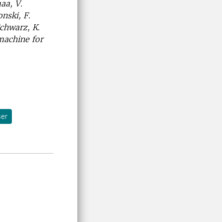
aa, V.
nski, F.
Schwarz, K.
machine for
ser