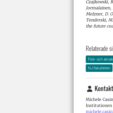
Czajkowski, B
Jormalainen, 
Melzner, D. O
Tonderski, M.
the future coa
Relaterade si
Fisk- och akvak
NJ-fakulteten
Kontakt
Michele Casin
Institutionen
michele.casin