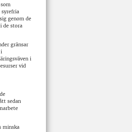
r som
 syrefria
 sig genom de
i de stora
änder gränsar
i
näringsväven i
resurser vid
ade
ått sedan
amarbete
ts minska