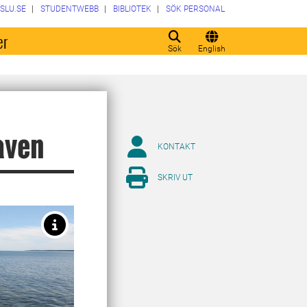
SLU.SE
STUDENTWEBB
BIBLIOTEK
SÖK PERSONAL
er
Sök
English
aven
KONTAKT
SKRIV UT