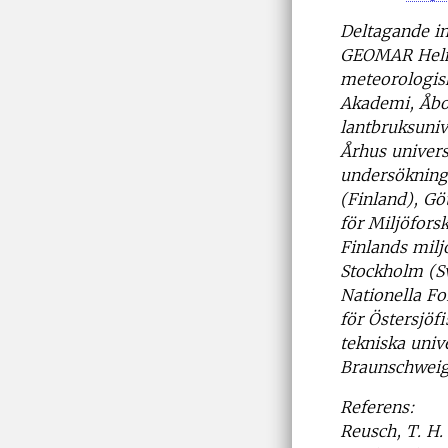
Deltagande in
GEOMAR Helmh
meteorologisk
Akademi, Åbo 
lantbruksuniv
Århus univer
undersökning
(Finland), Gö
för Miljöfors
Finlands milj
Stockholm (S
Nationella Fo
för Östersjöfi
tekniska univ
Braunschweig 
Referens:
Reusch, T. H. 