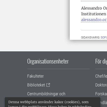
Alessandro Or
Institutionen
alessandro.or
SIDANSVARIG:
SOF
Organisationsenheter
För d
Fakulteter
Chef/l
Biblioteket
Doktor
Centrumbildningar och
Forska
samarbetsprojekt
Denna webbplats använder kakor (cookies), som
Handlä