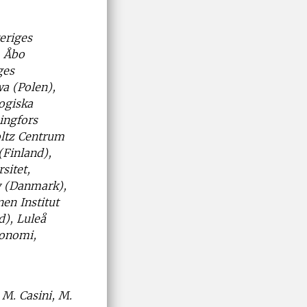
eriges
, Åbo
ges
wa (Polen),
ogiska
ingfors
oltz Centrum
(Finland),
sitet,
y (Danmark),
en Institut
d), Luleå
konomi,
 M. Casini, M.