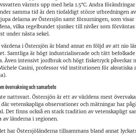
avsvatten värmts upp med hela 1.5°C. Andra förändringa
nder samma tid är den tiofaldigt större utbredningen av
djupa delarna av Östersjön samt försurningen, som visar
ena, vilka regelbundet sjunker till nivåer som förväntas 
st under nästa sekel.
värdena i Östersjön är bland annat en följd av att nio l
vet. Samtliga är högt industrialiserade och tätt befolkade 
a
. Även intensivt jordbruk och högt fisketryck påverkar 
Michele Casini, professor vid institutionen för akvatiska 
a).
nom övervakning och samarbete
inte nattsvart. Östersjön är ett av världens mest övervak
där vetenskapliga observationer och mätningar har påg
al. Det finns också en stark tradition av vetenskapligt s
av länderna i regionen.
let har Östersjöländerna tillsammans bland annat lycka