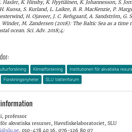
. Hasler, K. Hinsby, K. Hyytiäinen, K. Johannesson, S. Jom
H. Kuosa, S. Kurland, L. Laikre, B. R. MacKenzie, P. Margo
esterwind, H. Ojaveer, J. C. Refsgaard, A. Sandström, G. 
 Winder, M. Zandersen (2018): The Baltic Sea as a time 
stal ocean. Sci. Adv. 2018;4:
dor:
ulturforskning
Klimatforskning
Institutionen för akvatiska resur
Forskningsnyheter
SLU Vattenforum
information
i, professor
 för akvatiska resurser, Havsfiskelaboratoriet, SLU
i@slu.se
, 010-478 40 16, 076-126 80 07