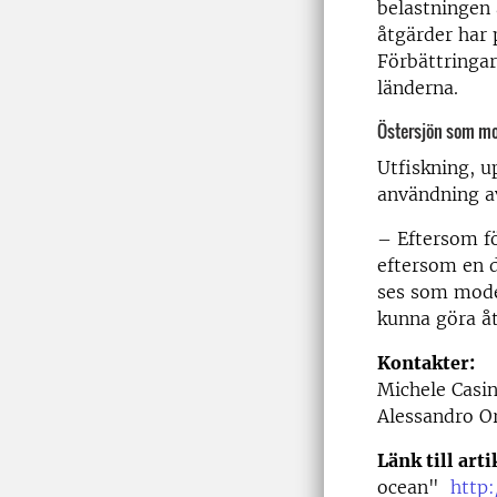
belastningen
åtgärder har 
Förbättringa
länderna.
Östersjön som mo
Utfiskning, u
användning a
– Eftersom fö
eftersom en d
ses som model
kunna göra åt
Kontakter:
Michele Casin
Alessandro Or
Länk till arti
ocean"
http: