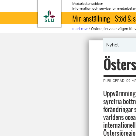
Medarbetarwebben
Information och service för medarbetar
Till startsida
Min anställning
Stöd & s
start mw
/
Östersjön visar vägen för
Nyhet
Östers
PUBLICERAD: 09 M
Uppvärmning, 
syrefria bottn
förändringar 
världens ocea
internationel
Östersjöregio