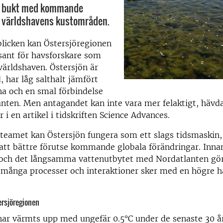
få bukt med kommande
i världshavens kustområden.
blicken kan Östersjöregionen
sant för havsforskare som
världshaven. Östersjön är
, har låg salthalt jämfört
a och en smal förbindelse
ten. Men antagandet kan inte vara mer felaktigt, hävda
r i en artikel i tidskriften Science Advances.
rteamet kan Östersjön fungera som ett slags tidsmaskin,
att bättre förutse kommande globala förändringar. Innan
och det långsamma vattenutbytet med Nordatlanten gör 
 många processer och interaktioner sker med en högre ha
ersjöregionen
har värmts upp med ungefär 0.5°C under de senaste 30 