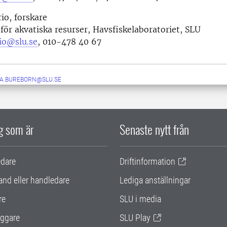
io, forskare
 för akvatiska resurser, Havsfiskelaboratoriet, SLU
io@slu.se
, 010-478 40 67
IA.BUREBORN@SLU.SE
ig som är
Senaste nytt från
edare
Driftinformation
and eller handledare
Lediga anställningar
re
SLU i media
ggare
SLU Play