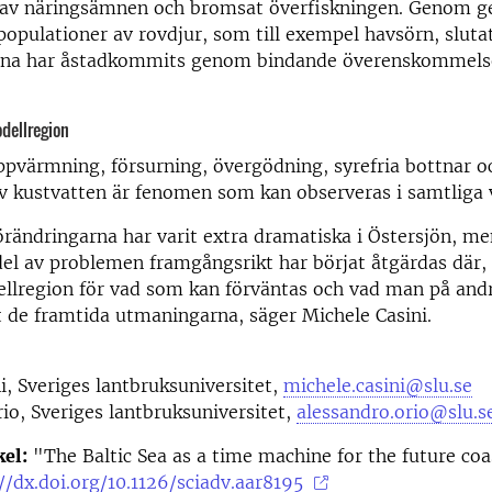
 av näringsämnen och bromsat överfiskningen. Genom
populationer av rovdjur, som till exempel havsörn, sluta
rna har åstadkommits genom bindande överenskommels
dellregion
ppvärmning, försurning, övergödning, syrefria bottnar o
v kustvatten är fenomen som kan observeras i samtliga 
rändringarna har varit extra dramatiska i Östersjön, me
el av problemen framgångsrikt har börjat åtgärdas där,
lregion för vad som kan förväntas och vad man på andra
 de framtida utmaningarna, säger Michele Casini.
i, Sveriges lantbruksuniversitet,
michele.casini@slu.se
io, Sveriges lantbruksuniversitet,
alessandro.orio@slu.s
kel:
"The Baltic Sea as a time machine for the future coa
//dx.doi.org/10.1126/sciadv.aar8195