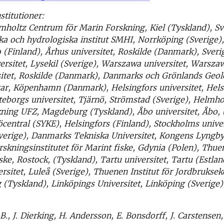
stitutioner:
oltz Centrum för Marin Forskning, Kiel (Tyskland), Sv
a och hydrologiska institut SMHI, Norrköping (Sverige)
(Finland), Århus universitet, Roskilde (Danmark), Sveri
ersitet, Lysekil (Sverige), Warszawa universitet, Warsza
sitet, Roskilde (Danmark), Danmarks och Grönlands Geol
ar, Köpenhamn (Danmark), Helsingfors universitet, Hels
teborgs universitet, Tjärnö, Strömstad (Sverige), Helmh
kning UFZ, Magdeburg (Tyskland), Åbo universitet, Åbo, 
öcentral (SYKE), Helsingfors (Finland), Stockholms univer
verige), Danmarks Tekniska Universitet, Kongens Lyngb
rskningsinstitutet för Marint fiske, Gdynia (Polen), Thuen
ske, Rostock, (Tyskland), Tartu universitet, Tartu (Estlan
ersitet, Luleå (Sverige), Thuenen Institut för Jordbrukse
(Tyskland), Linköpings Universitet, Linköping (Sverige)
B., J. Dierking, H. Andersson, E. Bonsdorff, J. Carstensen,