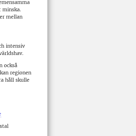
 gemensamma
t minska.
er mellan
ch intensiv
världshav.
n också
 kan regionen
 håll skulle
e
stal