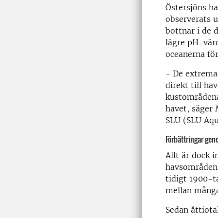
Östersjöns h
observerats u
bottnar i de 
lägre pH-värd
oceanerna för
-
De extrema 
direkt till ha
kustområden
havet, säger 
SLU (SLU Aqu
Förbättringar ge
Allt är dock 
havsområden 
tidigt 1900-t
mellan många 
Sedan åttiota