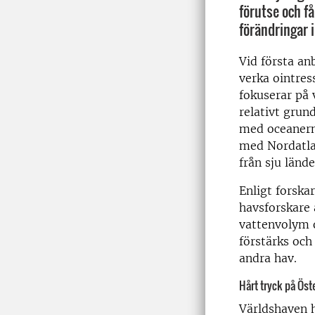
förutse och 
förändringar 
Vid första an
verka ointres
fokuserar på 
relativt grund
med oceanern
med Nordatlan
från sju lände
Enligt forska
havsforskare 
vattenvolym 
förstärks och
andra hav.
Hårt tryck på Öst
Världshaven 