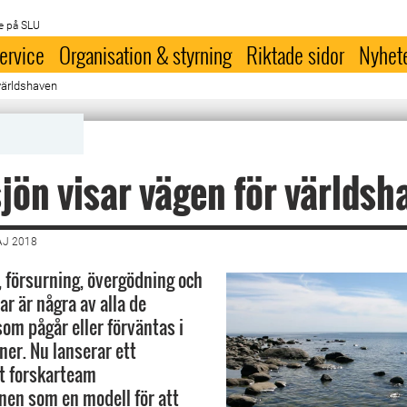
e på SLU
ervice
Organisation & styrning
Riktade sidor
Nyhet
 världshaven
jön visar vägen för världsh
AJ 2018
försurning, övergödning och
ar är några av alla de
som pågår eller förväntas i
ner. Nu lanserar ett
lt forskarteam
nen som en modell för att