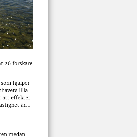
r 26 forskare
 som hjälper
havets lilla
att effekter
stighet än i
åren medan