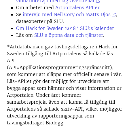
vinnarintervju med lag Overstellar
.
Om arbetet med
Artportalens API:er
Se
intervju med Neil Cory och Matts Djos
,
dataexperter på SLU.
Om Hack for Sweden 2018 i SLU:s kalender
Läs om
SLU:s öppna data och tjänster
.
*Artdatabanken gav tävlingsdeltagare i Hack for
Sweden tillgång till Artportalens så kallade läs-
API
(API=Applikationsprogrammeringsgränssnitt),
som kommer att släpps mer officiellt senare i vår.
Läs-API:et gör det möjligt för utvecklare att
bygga appar som hämtar och visar information ur
Artportalen. Under året kommer
samarbetsprojekt även att kunna få tillgång till
Artportalens så kallade skriv-API, vilket möjliggör
utveckling av rapporteringsappar som
tävlingsbidraget Biologg.