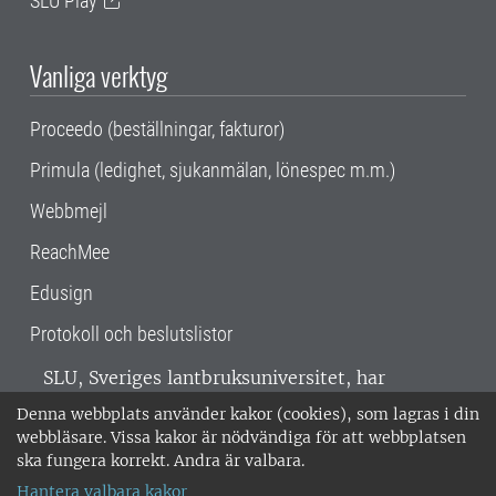
SLU Play
Vanliga verktyg
Proceedo (beställningar, fakturor)
Primula (ledighet, sjukanmälan, lönespec m.m.)
Webbmejl
ReachMee
Edusign
Protokoll och beslutslistor
SLU, Sveriges lantbruksuniversitet, har
verksamhet över hela Sverige. Huvudorter är
Denna webbplats använder kakor (cookies), som lagras i din
Alnarp, Uppsala och Umeå.
SLU är
webbläsare. Vissa kakor är nödvändiga för att webbplatsen
miljöcertifierat enligt ISO 14001. •
Telefon:
ska fungera korrekt. Andra är valbara.
018-67 10 00 • Org nr: 202100-2817 •
Om
Hantera valbara kakor