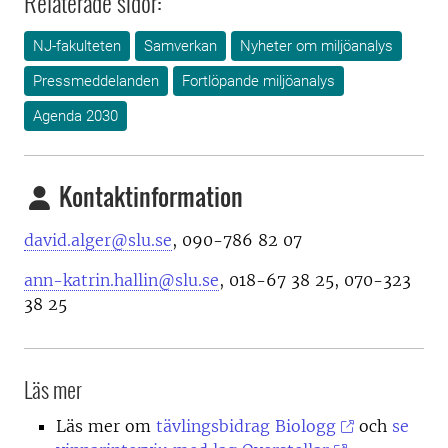
Relaterade sidor:
NJ-fakulteten
Samverkan
Nyheter om miljöanalys
Pressmeddelanden
Fortlöpande miljöanalys
Agenda 2030
Kontaktinformation
david.alger@slu.se
, 0
90-786 82 07
ann-katrin.hallin@slu.se
, 018-67 38 25, 070-323
38 25
Läs mer
Läs mer om
tävlingsbidrag Biologg
och
se