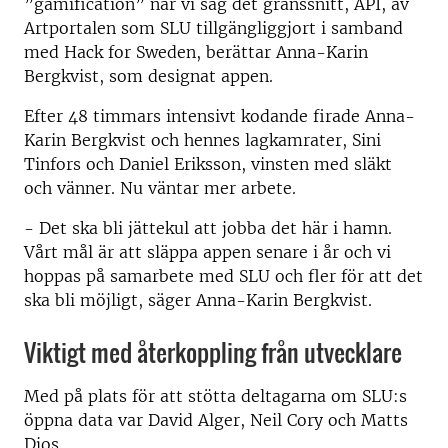
”gamification” när vi såg det gränssnitt, API, av
Artportalen som SLU tillgängliggjort i samband
med Hack for Sweden, berättar Anna-Karin
Bergkvist, som designat appen.
Efter 48 timmars intensivt kodande firade Anna-
Karin Bergkvist och hennes lagkamrater, Sini
Tinfors och Daniel Eriksson, vinsten med släkt
och vänner. Nu väntar mer arbete.
- Det ska bli jättekul att jobba det här i hamn.
Vårt mål är att släppa appen senare i år och vi
hoppas på samarbete med SLU och fler för att det
ska bli möjligt, säger Anna-Karin Bergkvist.
Viktigt med återkoppling från utvecklare
Med på plats för att stötta deltagarna om SLU:s
öppna data var David Alger, Neil Cory och Matts
Djos.