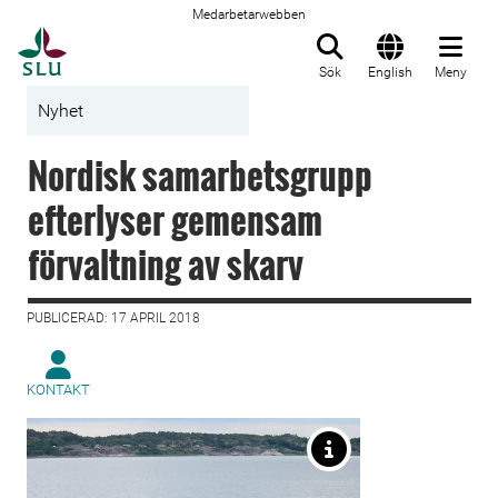
Medarbetarwebben
Till startsida
Sök
English
Meny
Nyhet
Nordisk samarbetsgrupp
efterlyser gemensam
förvaltning av skarv
PUBLICERAD: 17 APRIL 2018
KONTAKT