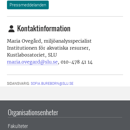
Pressmeddelanden
Kontaktinformation
Maria Ovegård, miljöanalysspecialist
Institutionen för akvatiska resurser,
Kustlaboratoriet, SLU
maria.ovegard@slu.se
, 010-478 41 14
SIDANSVARIG:
SOFIA.BUREBORN@SLU.SE
Organisationsenheter
Fakulteter