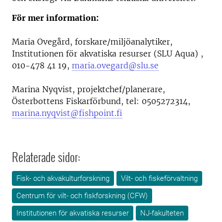
För mer information:
Maria Ovegård, forskare/miljöanalytiker,
Institutionen för akvatiska resurser (SLU Aqua) ,
010-478 41 19,
maria.ovegard@slu.se
Marina Nyqvist, projektchef/planerare,
Österbottens Fiskarförbund, tel: 0505272314,
marina.nyqvist@fishpoint.fi
Relaterade sidor:
Fisk- och akvakulturforskning
Vilt- och fiskeförvaltning
Centrum för vilt- och fiskforskning (CFW)
Institutionen för akvatiska resurser
NJ-fakulteten