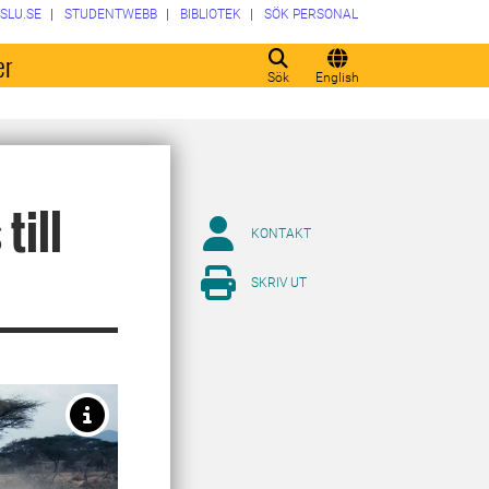
SLU.SE
STUDENTWEBB
BIBLIOTEK
SÖK PERSONAL
er
Sök
English
till
KONTAKT
SKRIV UT