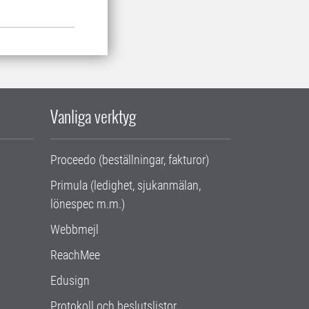
Vanliga verktyg
Proceedo (beställningar, fakturor)
Primula (ledighet, sjukanmälan,
lönespec m.m.)
Webbmejl
ReachMee
Edusign
Protokoll och beslutslistor