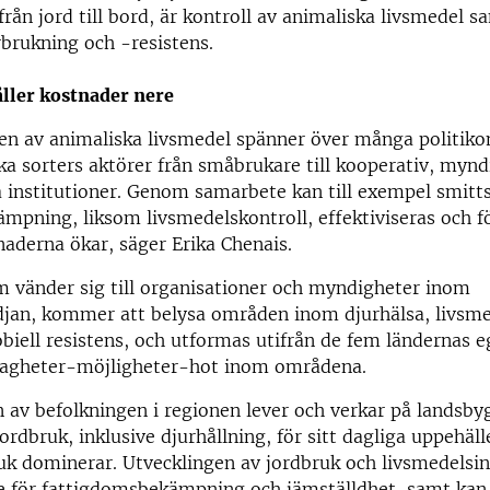
från jord till bord, är kontroll av animaliska livsmedel s
rbrukning och -resistens.
ller kostnader nere
en av animaliska livsmedel spänner över många politik
ka sorters aktörer från småbrukare till kooperativ, myn
a institutioner. Genom samarbete kan till exempel smitt
pning, liksom livsmedelskontroll, effektiviseras och f
naderna ökar, säger Erika Chenais.
m vänder sig till organisationer och myndigheter inom
djan, kommer att belysa områden inom djurhälsa, livsm
biell resistens, och utformas utifrån de fem ländernas e
vagheter-möjligheter-hot inom områdena.
 av befolkningen i regionen lever och verkar på landsby
ordbruk, inklusive djurhållning, för sitt dagliga uppehäl
uk dominerar. Utvecklingen av jordbruk och livsmedelsin
se för fattigdomsbekämpning och jämställdhet, samt kan