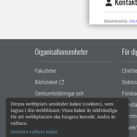
Kontakt
SIDANSVARIG:
MIK
Organisationsenheter
För d
Fakulteter
Chef/l
Biblioteket
Doktor
Centrumbildningar och
Forska
samarbetsprojekt
Denna webbplats använder kakor (cookies), som
Handlä
lagras i din webbläsare. Vissa kakor är nödvändiga
Gemensamma verksamhetsstödet
Kommu
för att webbplatsen ska fungera korrekt. Andra är
valbara.
SLU Holding
Lärare/
Hantera valbara kakor