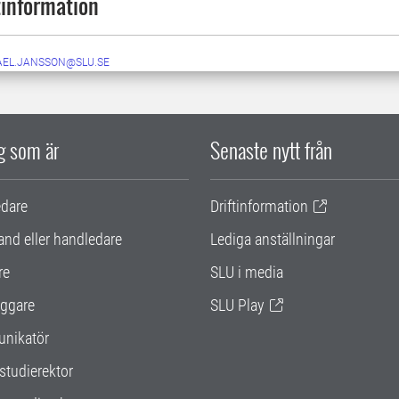
information
AEL.JANSSON@SLU.SE
ig som är
Senaste nytt från
edare
Driftinformation
and eller handledare
Lediga anställningar
re
SLU i media
ggare
SLU Play
nikatör
studierektor