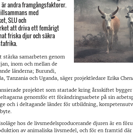
s är andra framgångsfaktorer.
tillsammans med
et, SLU och
ket att driva ett femårigt
at friska djur och säkra
tafrika.
att stärka samarbeten genom
djan, inom och mellan de
nde länderna; Burundi,
, Tanzania och Uganda, säger projektledare Erika Chena
nsierade projektet som startade kring årsskiftet bygger
eltagarna genomför ett förändringsarbete på sin arbets
rige och i deltagande länder för utbildning, kompetensut
byte.
lsoläge hos de livsmedelsproducerande djuren är en föru
oduktion av animaliska livsmedel, och för en framtid där 