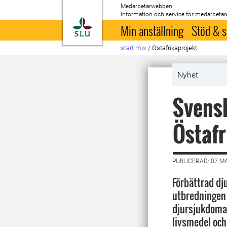
Medarbetarwebben
Information och service för medarbetar
Till startsida
Min anställning
Stöd & s
start mw
/
Östafrikaprojekt
Nyhet
Svensk
Östafr
PUBLICERAD: 07 M
Förbättrad dj
utbredningen
djursjukdomar
livsmedel och