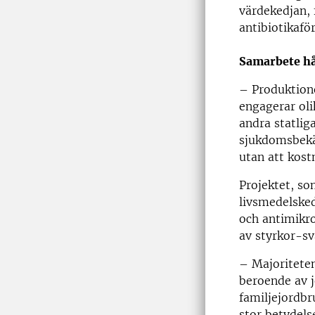
värdekedjan, 
antibiotikafö
Samarbete hå
– Produktion
engagerar oli
andra statlig
sjukdomsbekäm
utan att kost
Projektet, so
livsmedelske
och antimikro
av styrkor-s
– Majoriteten
beroende av j
familjejordbr
stor betydel