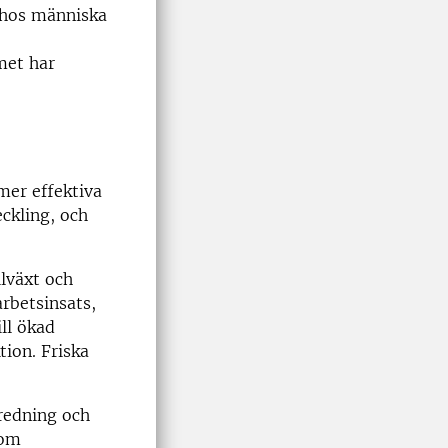
r hos människa
met har
mer effektiva
ckling, och
lväxt och
rbetsinsats,
ill ökad
tion. Friska
redning och
nom