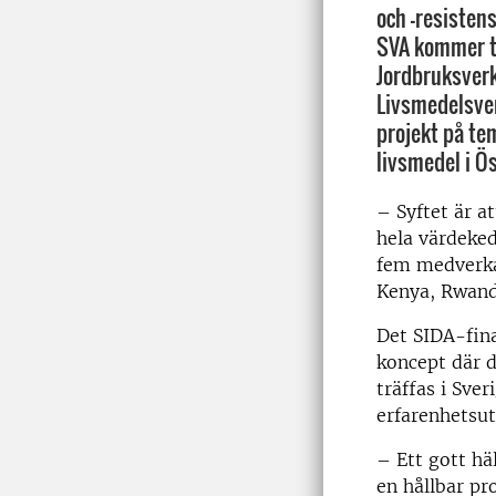
och -resisten
SVA kommer 
Jordbruksverk
Livsmedelsver
projekt på tem
livsmedel i Ös
– Syftet är 
hela värdeke
fem medverka
Kenya, Rwanda
Det SIDA-fina
koncept där d
träffas i Sve
erfarenhetsut
– Ett gott hä
en hållbar pr