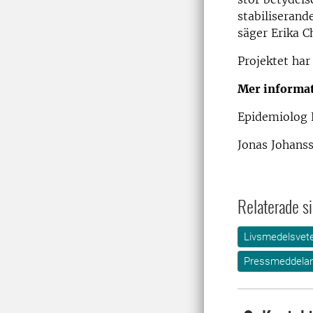
stabiliserand
säger Erika C
Projektet har
Mer informa
Epidemiolog E
Jonas Johans
Relaterade si
Livsmedelsvet
Pressmeddela