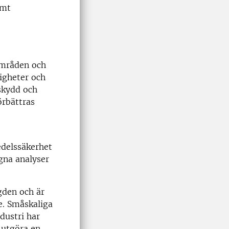
amt
områden och
digheter och
skydd och
örbättras
edelssäkerhet
gna analyser
gden och är
le. Småskaliga
dustri har
 utgöra en