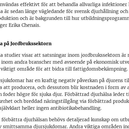
användas effektivt för att behandla allvarliga infektione
ta är sedan länge vägledande för svensk djurhållning och
oduktion och är bakgrunden till hur utbildningsprogram
ger Erika Chenais.
sa på Jordbrukssektorn
la studier visar att satsningar inom jordbrukssektorn är 
r inom andra branscher med avseende på ekonomisk utve
t viktigt område för att bidra till fattigdomsbekämpning.
jukdomar har en kraftig negativ påverkan på djurens til
 att producera, och dessutom blir kostnaden i form av a
 foder högre för sjuka djur. Förbättrad djurhälsa leder t
erhet och breddad näringstillgång via förbättrad produk
självklart heller ingen antibiotikabehandling.
 förbättra djurhälsan behövs detaljerad kunskap om utb
v smittsamma djursjukdomar. Andra viktiga områden i