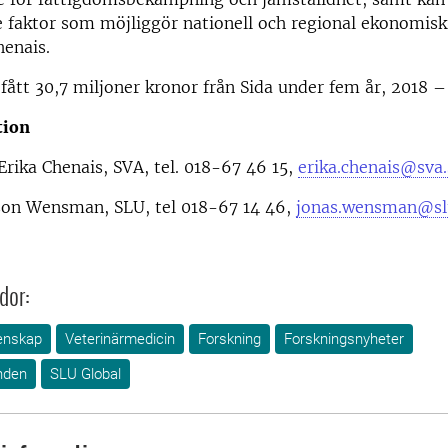
e faktor som möjliggör nationell och regional ekonomisk
henais.
 fått 30,7 miljoner kronor från Sida under fem år, 2018 –
tion
rika Chenais, SVA, tel. 018-67 46 15,
erika.chenais@sva.
son Wensman, SLU, tel 018-67 14 46,
jonas.wensman@sl
dor:
enskap
Veterinärmedicin
Forskning
Forskningsnyheter
nden
SLU Global