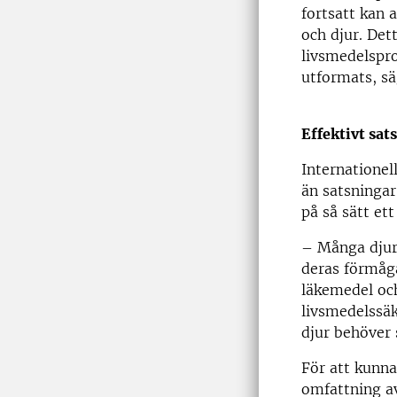
fortsatt kan 
och djur. Det
livsmedelspr
utformats, sä
Effektivt sat
Internationel
än satsninga
på så sätt et
– Många djurs
deras förmåga
läkemedel och
livsmedelssäk
djur behöver 
För att kunna
omfattning a