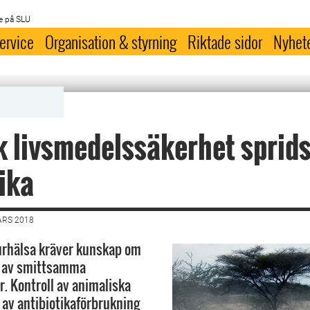
e på SLU
ervice
Organisation & styrning
Riktade sidor
Nyhet
 livsmedelssäkerhet sprids 
ika
ARS 2018
urhälsa kräver kunskap om
 av smittsamma
. Kontroll av animaliska
 av antibiotikaförbrukning