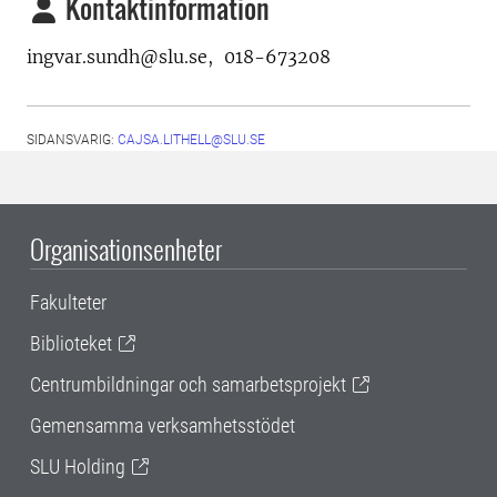
Kontaktinformation
ingvar.sundh@slu.se, 018-673208
SIDANSVARIG:
CAJSA.LITHELL@SLU.SE
Organisationsenheter
Fakulteter
Biblioteket
Centrumbildningar och samarbetsprojekt
Gemensamma verksamhetsstödet
SLU Holding