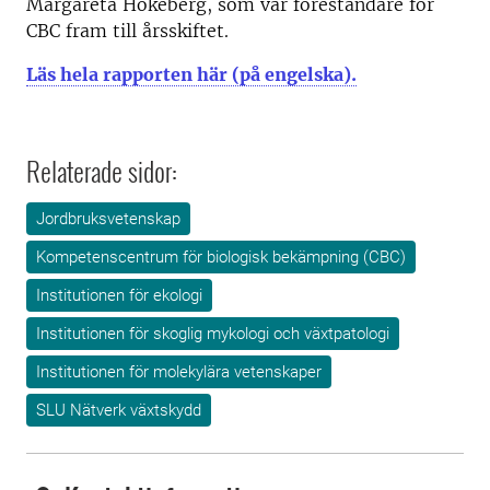
Margareta Hökeberg, som var föreståndare för
CBC fram till årsskiftet.
Läs hela rapporten här (på engelska).
Relaterade sidor:
Jordbruksvetenskap
Kompetenscentrum för biologisk bekämpning (CBC)
Institutionen för ekologi
Institutionen för skoglig mykologi och växtpatologi
Institutionen för molekylära vetenskaper
SLU Nätverk växtskydd