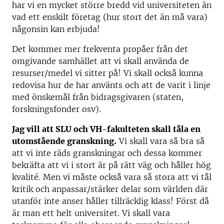
har vi en mycket större bredd vid universiteten än
vad ett enskilt företag (hur stort det än må vara)
någonsin kan erbjuda!
Det kommer mer frekventa propåer från det
omgivande samhället att vi skall använda de
resurser/medel vi sitter på! Vi skall också kunna
redovisa hur de har använts och att de varit i linje
med önskemål från bidragsgivaren (staten,
forskningsfonder osv).
Jag vill att SLU och VH-fakulteten skall tåla en
utomstående granskning.
Vi skall vara så bra så
att vi inte räds granskningar och dessa kommer
bekräfta att vi i stort är på rätt väg och håller hög
kvalité. Men vi måste också vara så stora att vi tål
kritik och anpassar/stärker delar som världen där
utanför inte anser håller tillräcklig klass! Först då
är man ett helt universitet. Vi skall vara