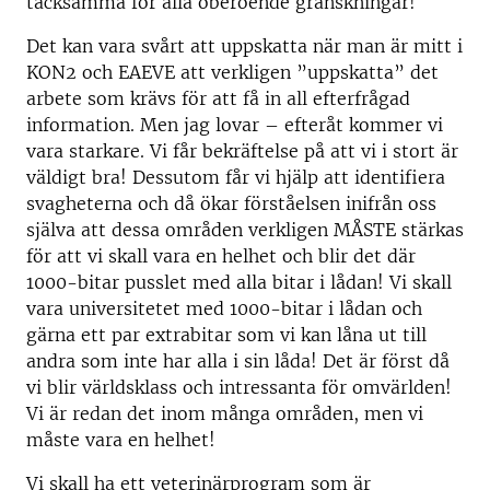
tacksamma för alla oberoende granskningar!
Det kan vara svårt att uppskatta när man är mitt i
KON2 och EAEVE att verkligen ”uppskatta” det
arbete som krävs för att få in all efterfrågad
information. Men jag lovar – efteråt kommer vi
vara starkare. Vi får bekräftelse på att vi i stort är
väldigt bra! Dessutom får vi hjälp att identifiera
svagheterna och då ökar förståelsen inifrån oss
själva att dessa områden verkligen MÅSTE stärkas
för att vi skall vara en helhet och blir det där
1000-bitar pusslet med alla bitar i lådan! Vi skall
vara universitetet med 1000-bitar i lådan och
gärna ett par extrabitar som vi kan låna ut till
andra som inte har alla i sin låda! Det är först då
vi blir världsklass och intressanta för omvärlden!
Vi är redan det inom många områden, men vi
måste vara en helhet!
Vi skall ha ett veterinärprogram som är