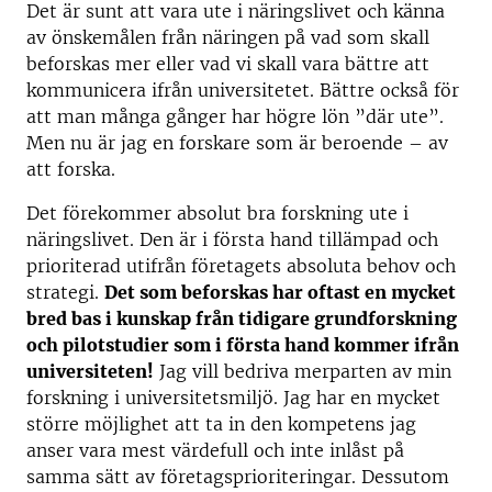
Det är sunt att vara ute i näringslivet och känna
av önskemålen från näringen på vad som skall
beforskas mer eller vad vi skall vara bättre att
kommunicera ifrån universitetet. Bättre också för
att man många gånger har högre lön ”där ute”.
Men nu är jag en forskare som är beroende – av
att forska.
Det förekommer absolut bra forskning ute i
näringslivet. Den är i första hand tillämpad och
prioriterad utifrån företagets absoluta behov och
strategi.
Det som beforskas har oftast en mycket
bred bas i kunskap från tidigare grundforskning
och pilotstudier som i första hand kommer ifrån
universiteten!
Jag vill bedriva merparten av min
forskning i universitetsmiljö. Jag har en mycket
större möjlighet att ta in den kompetens jag
anser vara mest värdefull och inte inlåst på
samma sätt av företagsprioriteringar. Dessutom