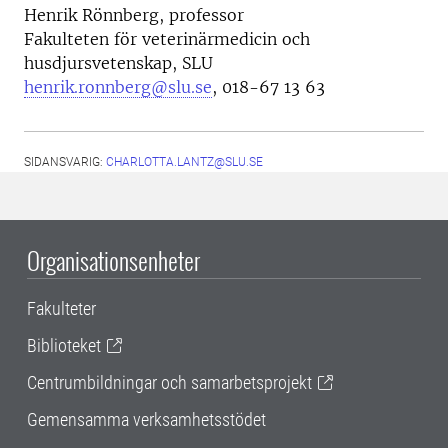
Henrik Rönnberg, professor
Fakulteten för veterinärmedicin och
husdjursvetenskap, SLU
henrik.ronnberg@slu.se
, 018-67 13 63
SIDANSVARIG:
CHARLOTTA.LANTZ@SLU.SE
Organisationsenheter
Fakulteter
Biblioteket
Centrumbildningar och samarbetsprojekt
Gemensamma verksamhetsstödet