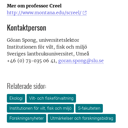
Mer om professor Creel
http://www.montana.edu/screel/
Kontaktperson
Göran Spong, universitetslektor
Institutionen för vilt, fisk och miljö
Sveriges lantbruksuniversitet, Umeå
+46 (0) 73-035 06 41,
goran.spong@slu.se
Relaterade sidor:
Ekologi
Vilt- och fiskeförvaltning
Institutionen för vilt, fisk och miljö
S-fakulteten
Forskningsnyheter
Utmärkelser och forskningsbidrag