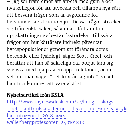
– Jag ser fram emot att arbeta med gamla och
nya kollegor för att utveckla och tillämpa nya sätt
att besvara frågor som är avgörande för
bevarandet av stora rovdjur. Dessa frågor sträcker
sig från enkla saker, såsom att få fram bra
uppskattningar av beståndsstorlekar, till svåra
frågor om hur köttätare indirekt påverkar
bytespopulationer genom att förändra deras
beteende eller fysiologi, säger Scott Creel, och
berättar att han så sakteliga har börjat lära sig
svenska med hjälp av en app i telefonen, och nu
vet hur man säger "det förstår jag inte", vilket
han tror kommer att vara viktigt.
Nyhetsartikel från KSLA
http://www.mynewsdesk.com/se/kungl._skogs-
_och_lantbruksakademin__ksla__/pressreleases/ks
har-utnaemnt-2018-aars-
wallenbergprofessorer-2401018