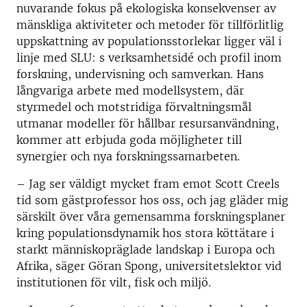
nuvarande fokus på ekologiska konsekvenser av
mänskliga aktiviteter och metoder för tillförlitlig
uppskattning av populationsstorlekar ligger väl i
linje med SLU: s verksamhetsidé och profil inom
forskning, undervisning och samverkan. Hans
långvariga arbete med modellsystem, där
styrmedel och motstridiga förvaltningsmål
utmanar modeller för hållbar resursanvändning,
kommer att erbjuda goda möjligheter till
synergier och nya forskningssamarbeten.
– Jag ser väldigt mycket fram emot Scott Creels
tid som gästprofessor hos oss, och jag gläder mig
särskilt över våra gemensamma forskningsplaner
kring populationsdynamik hos stora köttätare i
starkt människopräglade landskap i Europa och
Afrika, säger Göran Spong, universitetslektor vid
institutionen för vilt, fisk och miljö.