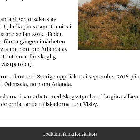
antagligen orsakats av
Diplodia pinea som funnits i
nstone sedan 2013, då den
r första gången i närheten
 fyra mil norr om Arlanda av
nstitutionen för skoglig
växtpatologi.
örre utbrottet i Sverige upptäcktes i september 2016 på c
l i Odensala, norr om Arlanda.
skarna i samarbete med Skogsstyrelsen klargöra vilken 
 de omfattande tallskadorna runt Visby.
Godkänn funktionskakor?