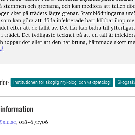
å stammen och grenarna, och kan medföra att tallen dör,
gen sker på trädets lägre grenar. Stamblödningarna uts
s som kan göra att döda infekterade barr klibbar ihop m
det efter att de fallit av. Det här kan bidra till ytterligar
 i trädet. Det tydligaste tecknet på att en tall är infekter
ch toppar dör eller att den har bruna, hämmade skott me
.
dor:
Institutionen för skoglig mykologi och växtpatologi
Skogssk
information
@slu.se
,
018-672706