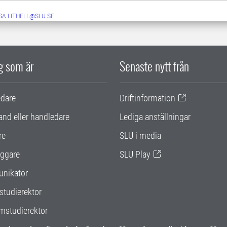
SA.LITHELL@SLU.SE
ig som är
Senaste nytt från
edare
Driftinformation
and eller handledare
Lediga anställningar
re
SLU i media
ggare
SLU Play
nikatör
studierektor
mstudierektor