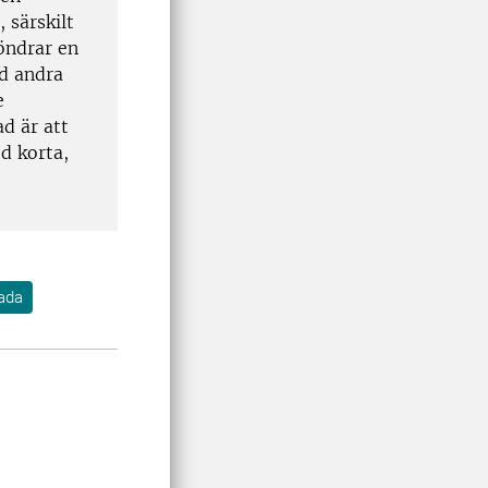
 särskilt
öndrar en
ed andra
e
ad är att
d korta,
ada