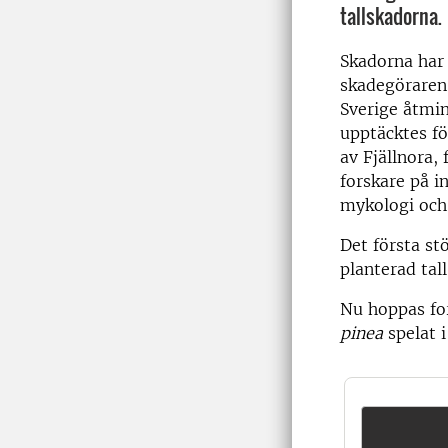
tallskadorna.
Skadorna har 
skadegöraren 
Sverige åtmi
upptäcktes fö
av Fjällnora,
forskare på i
mykologi och 
Det första st
planterad tal
Nu hoppas for
pinea
spelat i