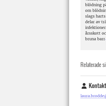
blödning p
om blödnin
slags hart
delar av trä
infektioner
årsskott o
bruna barr
Relaterade si
Kontakt
laura.brodde