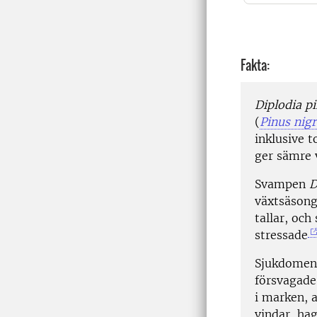
Fakta:
Diplodia p
(
Pinus nigr
inklusive t
ger sämre v
Svampen
D
växtsäsong
tallar, oc
stressade
Sjukdomen 
försvagade 
i marken, a
vindar, hag