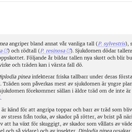
inea
angriper bland annat vår vanliga tall (
P. sylvestris
), 
a
) och rödtall (
P. resinosa
). Sjukdomen dödar tallens
oppskottet. Följande år bildar tallen nya skott och blir b
irke och träden kan i värsta fall dö.
iplodia pinea
infekterar friska tallbarr under deras först
. Träden som påverkas mest av sjukdomen är yngre pla
h sjukdomen förekommer sällan i äldre träd om de inte är
.
är känd för att angripa toppar och barr av träd som bliv
av stress från torka, av skador på rötter, av brist på n
v att ha växt för skuggigt, av skador som vållats av väde
el och så vidare) och av insekter.
Diplodia pinea
orsakar