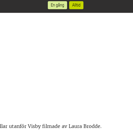
En gång
Alltid
llar utanför Visby filmade av Laura Brodde.