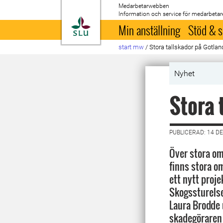
Medarbetarwebben
Information och service för medarbetar
Till startsida
Min anställning
Stöd & s
start mw
/
Stora tallskador på Gotlan
Nyhet
Stora 
PUBLICERAD: 14 D
Över stora om
finns stora o
ett nytt proj
Skogssturels
Laura Brodde 
skadegöraren 