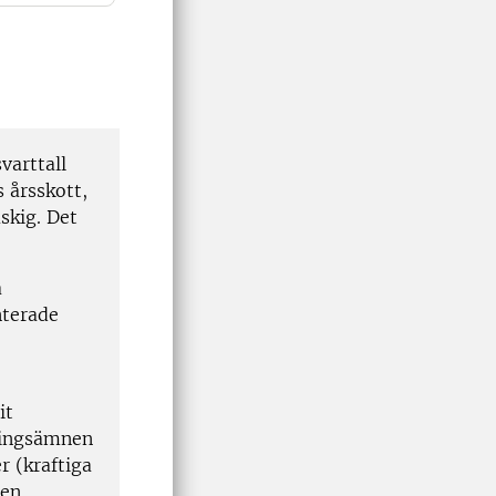
svarttall
 årsskott,
uskig. Det
a
nterade
it
äringsämnen
r (kraftiga
 en