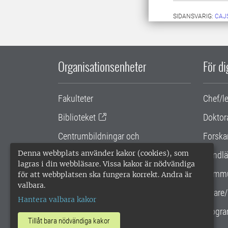
SIDANSVARIG:
CAJ
Organisationsenheter
För d
Fakulteter
Chef/l
Biblioteket
Doktor
Centrumbildningar och
Forska
samarbetsprojekt
Denna webbplats använder kakor (cookies), som
Handlä
lagras i din webbläsare. Vissa kakor är nödvändiga
Gemensamma verksamhetsstödet
Kommu
för att webbplatsen ska fungera korrekt. Andra är
valbara.
SLU Holding
Lärare/
Hantera valbara kakor
Progra
Tillåt bara nödvändiga kakor