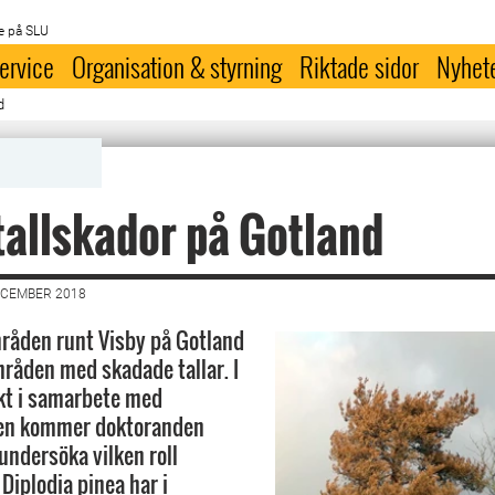
e på SLU
ervice
Organisation & styrning
Riktade sidor
Nyhet
d
tallskador på Gotland
ECEMBER 2018
råden runt Visby på Gotland
mråden med skadade tallar. I
ekt i samarbete med
en kommer doktoranden
undersöka vilken roll
Diplodia pinea har i