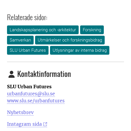
Relaterade sidor:
Landskapsplanering och -arkitektur
Forskning
Samverkan
Utmärkelser och forskningsbidrag
SLU Urban Futures
Utlysningar av interna bidrag
Kontaktinformation
SLU Urban Futures
urbanfutures@slu.se
www.slu.se/urbanfutures
Nyhetsbrev
Instagram sida