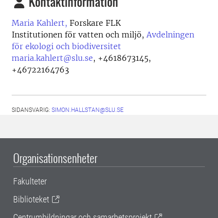
Kontaktinformation
Maria Kahlert,
Forskare FLK
Institutionen för vatten och miljö,
Avdelningen
för ekologi och biodiversitet
maria.kahlert@slu.se
,
+4618673145,
+46722164763
SIDANSVARIG:
SIMON.HALLSTAN@SLU.SE
Organisationsenheter
Fakulteter
Biblioteket
Centrumbildningar och samarbetsprojekt