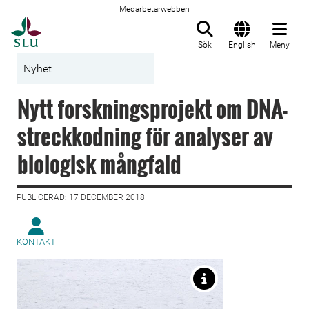
Medarbetarwebben
Till startsida
Sök
English
Meny
Nyhet
Nytt forskningsprojekt om DNA-
streckkodning för analyser av
biologisk mångfald
PUBLICERAD: 17 DECEMBER 2018
KONTAKT