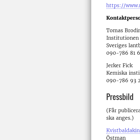
https://www.
Kontaktpers
Tomas Brodin
Institutionen 
Sveriges lant
090-786 81 6
Jerker Fick
Kemiska insti
090-786 93 
Pressbild
(Får publicer
ska anges.)
Kvistbaldakin
Östman