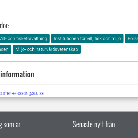
dor:
Vilt- och fiskeförvaltning
Institutionen för vilt, fisk och miljö
Fors
nden
Miljö- och naturvårdsvetenskap
information
ID.STEPHANSSON@SLU.SE
ig som är
Senaste nytt från