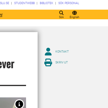
SLU.SE
STUDENTWEBB
BIBLIOTEK
SÖK PERSONAL
er
Sök
English
KONTAKT
ever
SKRIV UT