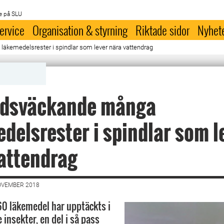
e på SLU
ervice
Organisation & styrning
Riktade sidor
Nyhet
kemedelsrester i spindlar som lever nära vattendrag
dsväckande många
delsrester i spindlar som l
attendrag
OVEMBER 2018
60 läkemedel har upptäckts i
insekter, en del i så pass