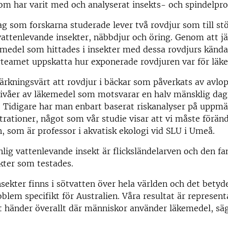
som har varit med och analyserat insekts- och spindelpro
ag som forskarna studerade lever två rovdjur som till stö
 vattenlevande insekter, näbbdjur och öring. Genom att j
emedel som hittades i insekter med dessa rovdjurs känd
rteamet uppskatta hur exponerade rovdjuren var för läk
rkningsvärt att rovdjur i bäckar som påverkats av avlo
nivåer av läkemedel som motsvarar en halv mänsklig da
 Tidigare har man enbart baserat riskanalyser på uppmä
rationer, något som vår studie visar att vi måste föränd
 som är professor i akvatisk ekologi vid SLU i Umeå.
nlig vattenlevande insekt är flicksländelarven och den f
kter som testades.
sekter finns i sötvatten över hela världen och det betyde
oblem specifikt för Australien. Våra resultat är represent
 händer överallt där människor använder läkemedel, säg