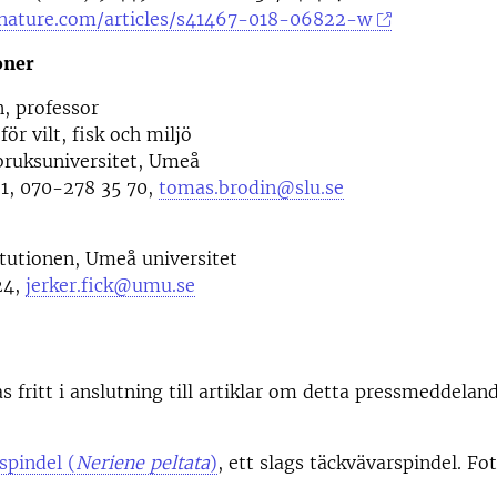
nature.com/articles/s41467-018-06822-w
oner
, p
rofessor
för vilt, fisk och miljö
bruksuniversitet, Umeå
1, 070-278 35 70,
tomas.brodin@slu.se
tutionen, Umeå universitet
24,
jerker.fick@umu.se
as fritt i anslutning till artiklar om detta pressmeddelan
spindel (
Neriene peltata
)
, ett slags täckvävarspindel. F