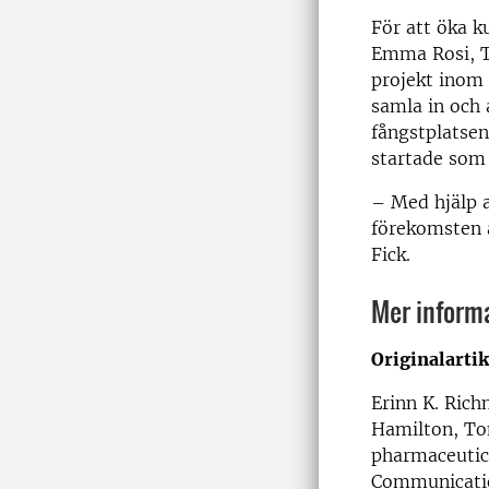
För att öka k
Emma Rosi, To
projekt inom 
samla in och 
fångstplatsen
startade som 
– Med hjälp a
förekomsten a
Fick.
Mer inform
Originalarti
Erinn K. Rich
Hamilton, Tom
pharmaceutic
Communicatio