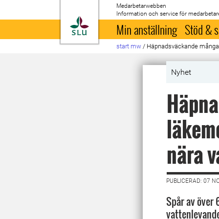
Medarbetarwebben
Information och service för medarbetar
Till startsida
Min anställning
Stöd & s
start mw
/
Häpnadsväckande många lä
Nyhet
Häpna
läkeme
nära v
PUBLICERAD: 07 N
Spår av över 
vattenlevande 