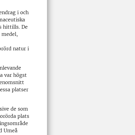
endrag i och
maceutiska
hittills. De
a medel,
orörd natur i
enlevande
na var högst
genomsnitt
essa platser
usive de som
orörda plats
nningsområde
vid Umeå