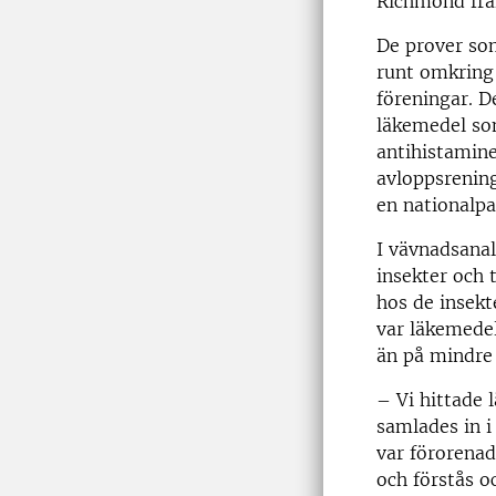
Richmond från
De prover so
runt omkring
föreningar. D
läkemedel so
antihistamine
avloppsrening
en nationalpa
I vävnadsanal
insekter och 
hos de insek
var läkemedel
än på mindre 
– Vi hittade 
samlades in i
var förorenad
och förstås o