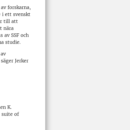
 av forskarna,
i ett svenskt
 till att
t nära
as av SSF och
na studie.
 av
 säger Jerker
en K.
suite of