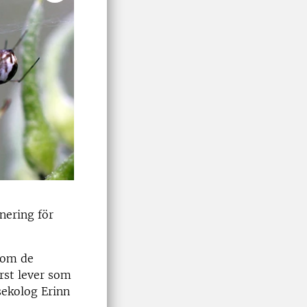
nering för
som de
rst lever som
sekolog Erinn