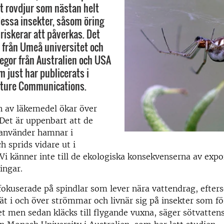
tt rovdjur som nästan helt
dessa insekter, såsom öring
riskerar att påverkas. Det
e från Umeå universitet och
egor från Australien och USA
m just har publicerats i
ature Communications.
 av läkemedel ökar över
 Det är uppenbart att de
 använder hamnar i
h sprids vidare ut i
Vi känner inte till de ekologiska konsekvenserna av expo
ingar.
fokuserade på spindlar som lever nära vattendrag, efter
ät i och över strömmar och livnär sig på insekter som fö
net men sedan kläcks till flygande vuxna, säger sötvatten