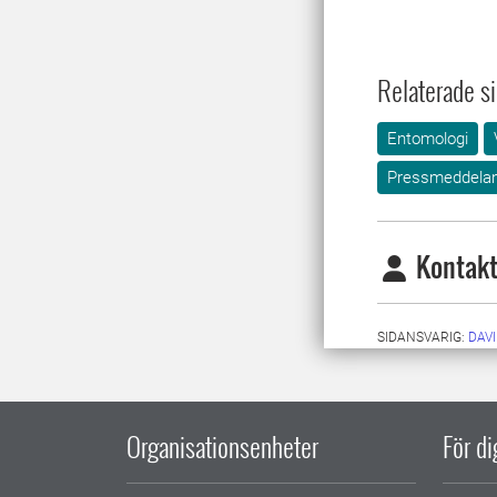
Relaterade si
Entomologi
Pressmeddela
Kontakt
SIDANSVARIG:
DAV
Organisationsenheter
För d