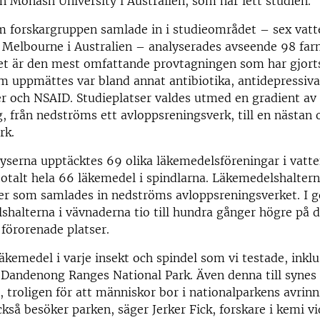
 Monash University i Australien, som har lett studien.
m forskargruppen samlade in i studieområdet – sex vatt
 Melbourne i Australien – analyserades avseende 98 far
et är den mest omfattande provtagningen som har gjorts 
m uppmättes var bland annat antibiotika, antidepressiv
r och NSAID. Studieplatser valdes utmed en gradient av
, från nedströms ett avloppsreningsverk, till en nästan 
rk.
yserna upptäcktes 69 olika läkemedelsföreningar i vatt
totalt hela 66 läkemedel i spindlarna. Läkemedelshalter
ter som samlades in nedströms avloppsreningsverket. I 
shalterna i vävnaderna tio till hundra gånger högre på d
förorenade platser.
läkemedel i varje insekt och spindel som vi testade, inkl
 Dandenong Ranges National Park. Även denna till synes 
, troligen för att människor bor i nationalparkens avri
ckså besöker parken, säger Jerker Fick, forskare i kemi 