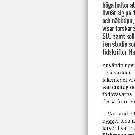
höga halter a
livnär sig på 
och näbbdjur, 
visar forskar
SLU samt koll
i en studie so
tidskriften N
Användningen
hela världen.
läkemedel vi
vattendrag oc
födovävarna. 
dessa föroren
– Vår studie 
bygger sina n
larver i vatt