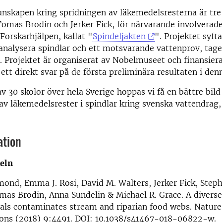
unskapen kring spridningen av läkemedelsresterna är tre
mas Brodin och Jerker Fick, för närvarande involverade 
Forskarhjälpen, kallat "
Spindeljakten
". Projektet syftar
analysera spindlar och ett motsvarande vattenprov, tage
. Projektet är organiserat av Nobelmuseet och finansier
ett direkt svar på de första preliminära resultaten i den
v 30 skolor över hela Sverige hoppas vi få en bättre bild
v läkemedelsrester i spindlar kring svenska vattendrag,
ation
keln
mond, Emma J. Rosi, David M. Walters, Jerker Fick, Steph
as Brodin, Anna Sundelin & Michael R. Grace. A diverse 
als contaminates stream and riparian food webs. Nature
ns (2018) 9:4491. DOI: 10.1038/s41467-018-06822-w.