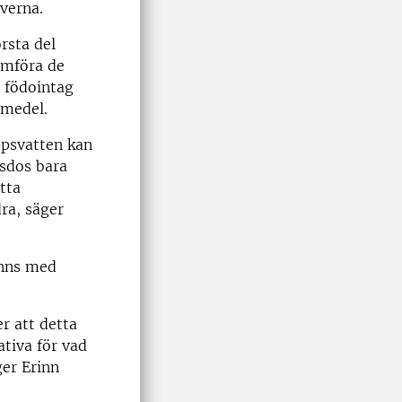
verna.
rsta del
ämföra de
a födointag
emedel.
ppsvatten kan
gsdos bara
tta
ra, säger
anns med
r att detta
ativa för vad
er Erinn