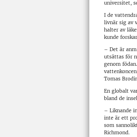
universitet, 
I de vattendr
livnär sig av
halter av läk
kunde forska
– Det är anmä
utsättas för 
genom födan.
vattenkoncent
Tomas Brodin,
En globalt va
bland de inse
– Liknande in
inte är ett pr
som sannolikt
Richmond.