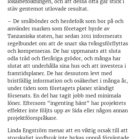
lokalbefolkningen, och att dessa ofta går stick i
stäv gentemot utlovade resultat.
– De småbönder och herdefolk som bor på och
använder marken som företaget hyrde av
Tanzaniska staten, har sedan 2011 informerats
regelbundet om att de snart ska tvångsförflyttas
och kompenseras. De har uppmanats att sluta
odla träd och fleråriga grödor, och många har
slutat att underhålla sina hus och att investera i
framtidsplaner. De har dessutom levt med
bristfällig information och osäkerhet i många år,
under tiden som företagets planer ständigt
försenats. En del har tagit jobb med minimala
löner. Eftersom "ingenting hänt" har projektets
effekter inte följts upp av Sida eller någon annan
projektförespråkare.
Linda Engström menar att en viktig orsak till att
storskaligt jordbruk inte lyckas uppnå förväntade