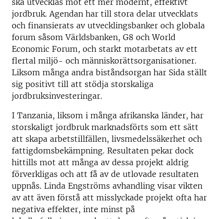
ska utvecklas mot ett mer modernt, effektivt
jordbruk. Agendan har till stora delar utvecklats
och finansierats av utvecklingsbanker och globala
forum såsom Världsbanken, G8 och World
Economic Forum, och starkt motarbetats av ett
flertal miljö- och människorättsorganisationer.
Liksom många andra biståndsorgan har Sida ställt
sig positivt till att stödja storskaliga
jordbruksinvesteringar.
I Tanzania, liksom i många afrikanska länder, har
storskaligt jordbruk marknadsförts som ett sätt
att skapa arbetstillfällen, livsmedelssäkerhet och
fattigdomsbekämpning. Resultaten pekar dock
hittills mot att många av dessa projekt aldrig
förverkligas och att få av de utlovade resultaten
uppnås. Linda Engströms avhandling visar vikten
av att även förstå att misslyckade projekt ofta har
negativa effekter, inte minst på