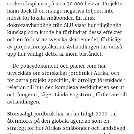
sockerrörsplanta på sina 20 000 hektar. Projektet
hann dock få en mängd negativa följder, inte
minst för lokala småbönder. En färsk
doktorsavhandling från SLU visar hur tillgänglig
kunskap som kunde ha förhindrat dessa effekter,
och en förlust av svenska skattemedel, förbisågs
av projektförespråkarna. Avhandlingen tar också
upp hur vanligt detta är inom biståndet.
– De policydokument och planer som har
utvecklats om storskaligt jordbruk i Afrika, och
för detta projekt specifikt, är otroligt förenklade i
relation till hur den komplexa verkligheten ser ut
och fungerar, säger Linda Engström, författare till
avhandlingen.
Storskaligt jordbruk har sedan tidigt 2000-tal
återinförts på den globala agendan som en
strategi för hur Afrikas småbönder och landsbygd