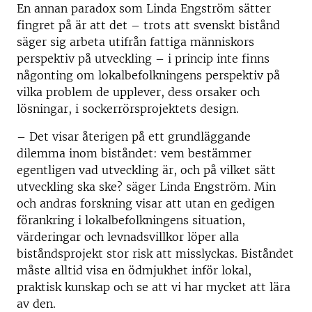
En annan paradox som Linda Engström sätter
fingret på är att det – trots att svenskt bistånd
säger sig arbeta utifrån fattiga människors
perspektiv på utveckling – i princip inte finns
någonting om lokalbefolkningens perspektiv på
vilka problem de upplever, dess orsaker och
lösningar, i sockerrörsprojektets design.
– Det visar återigen på ett grundläggande
dilemma inom biståndet: vem bestämmer
egentligen vad utveckling är, och på vilket sätt
utveckling ska ske? säger Linda Engström. Min
och andras forskning visar att utan en gedigen
förankring i lokalbefolkningens situation,
värderingar och levnadsvillkor löper alla
biståndsprojekt stor risk att misslyckas. Biståndet
måste alltid visa en ödmjukhet inför lokal,
praktisk kunskap och se att vi har mycket att lära
av den.