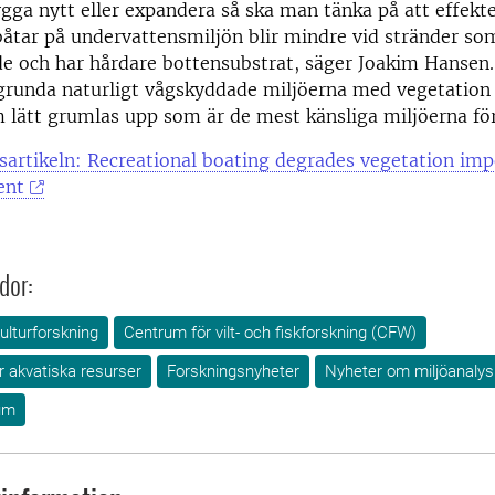
ga nytt eller expandera så ska man tänka på att effekt
åtar på undervattensmiljön blir mindre vid stränder som
e och har hårdare bottensubstrat, säger Joakim Hansen.
grunda naturligt vågskyddade miljöerna med vegetation 
lätt grumlas upp som är de mest känsliga miljöerna för
sartikeln: Recreational boating degrades vegetation imp
ent
dor:
ulturforskning
Centrum för vilt- och fiskforskning (CFW)
ör akvatiska resurser
Forskningsnyheter
Nyheter om miljöanalys
um