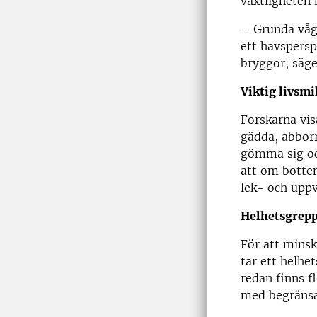
växtligheten
– Grunda vågs
ett havspersp
bryggor, säg
Viktig livsmi
Forskarna vi
gädda, abbor
gömma sig och
att om botte
lek- och uppv
Helhetsgrepp
För att minsk
tar ett helhe
redan finns 
med begränsad