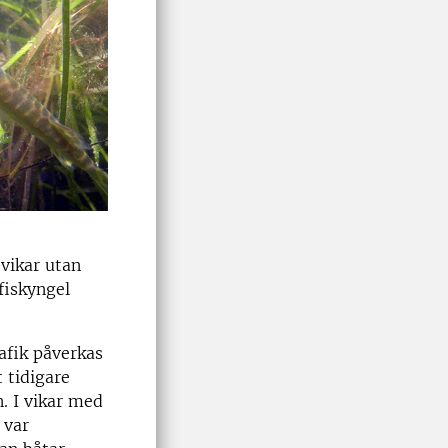
vikar utan
fiskyngel
afik påverkas
 tidigare
n. I vikar med
 var