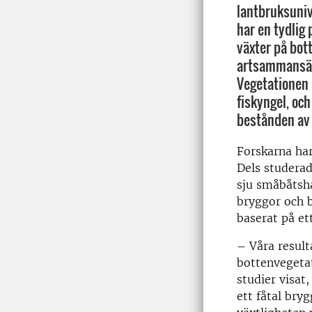
lantbruksuni
har en tydlig
växter på bot
artsammansätt
Vegetationen 
fiskyngel, oc
bestånden av 
Forskarna har 
Dels studerad
sju småbåtsh
bryggor och b
baserat på et
– Våra result
bottenvegetat
studier visat
ett fåtal bry