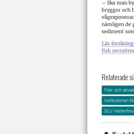
– Ska man byg
bryggor och b
vågexponerad
nämligen de 
sediment som 
Läs forskning
fish recruitm
Relaterade si
Fisk- och akvak
Institutionen f
SLU Vattenfor