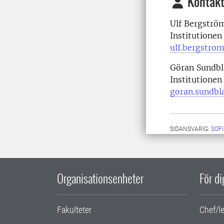
Kontakt
Ulf Bergström
Institutionen
ulf.bergstro
Göran Sundbl
Institutionen
goran.sundbl
SIDANSVARIG:
SOF
Organisationsenheter
För d
Fakulteter
Chef/l