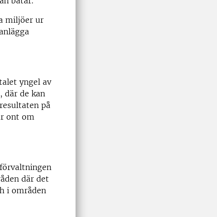
an båtar.
a miljöer ur
 anlägga
alet yngel av
, där de kan
resultaten på
är ont om
förvaltningen
råden där det
ch i områden