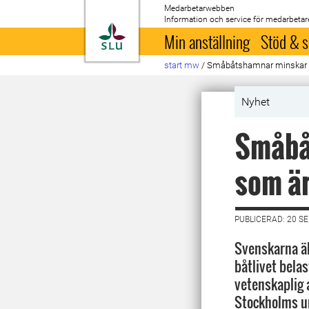
Medarbetarwebben
Information och service för medarbetar
Till startsida
Min anställning
Stöd & s
start mw
/
Småbåtshamnar minskar väx
Nyhet
Småbå
som är
PUBLICERAD: 20 S
Svenskarna äl
båtlivet belas
vetenskaplig a
Stockholms un