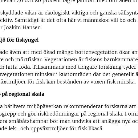
 mellan 40 och 80 procent lägre jämfört med områden ut
kyddade vikar är ekologiskt viktiga och ganska sällsynt
ektiv. Samtidigt är det ofta här vi människor vill bo och
er Joakim Hansen.
ljö för fiskyngel
sade även att med ökad mängd bottenvegetation ökar ant
re och mörtfiskar. Vegetationen är fiskens barnkammare
 hitta föda. Tillsammans med tidigare forskning tyder 
nvegetationen minskar i kustområden där det generellt 
äxtmiljöer för fisk kan bestånden av vuxen fisk minska.
 på regional skala
a båtlivets miljöpåverkan rekommenderar forskarna att 
tsgrepp och gör riskbedömningar på regional skala. I om
flera småbåtshamnar bör man undvika att anlägga nya o
e lek- och uppväxtmiljöer för fisk likaså.