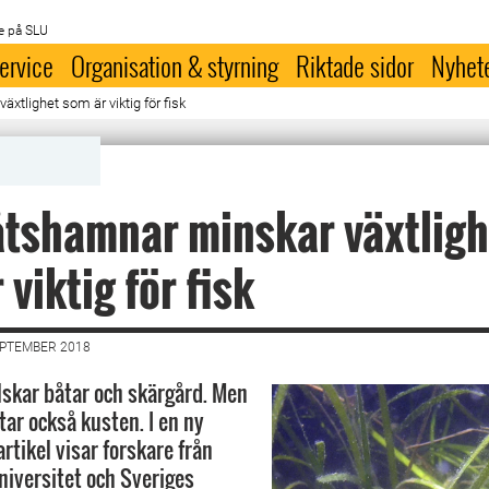
e på SLU
ervice
Organisation & styrning
Riktade sidor
Nyhet
tlighet som är viktig för fisk
tshamnar minskar växtligh
 viktig för fisk
EPTEMBER 2018
skar båtar och skärgård. Men
tar också kusten. I en ny
rtikel visar forskare från
iversitet och Sveriges