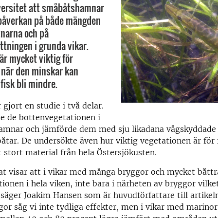
versitet att småbåtshamnar
 påverkan på både mängden
tnarna och på
ningen i grunda vikar.
är mycket viktig för
h när den minskar kan
fisk bli mindre.
gjort en studie i två delar.
e de bottenvegetationen i
amnar och jämförde dem med sju likadana vågskyddade 
åtar. De undersökte även hur viktig vegetationen är för 
t stort material från hela Östersjökusten.
at visar att i vikar med många bryggor och mycket båttr
ionen i hela viken, inte bara i närheten av bryggor vilket
, säger Joakim Hansen som är huvudförfattare till artikel
ggor såg vi inte tydliga effekter, men i vikar med marinor