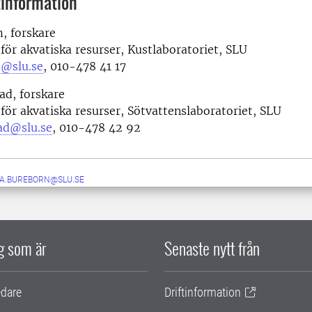
information
, forskare
 för akvatiska resurser, Kustlaboratoriet, SLU
m@slu.se
, 010-478 41 17
ad, forskare
 för akvatiska resurser, Sötvattenslaboratoriet, SLU
ad@slu.se
,
010-478 42 92
IA.BUREBORN@SLU.SE
ig som är
Senaste nytt från
edare
Driftinformation