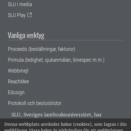
SLU i media
SLU Play
Vanliga verktyg
Proceedo (beställningar, fakturor)
Primula (ledighet, sjukanmälan, lönespec m.m.)
Webbmejl
ReachMee
Edusign
Protokoll och beslutslistor
SLU, Sveriges lantbruksuniversitet, har
verksamhet över hela Sverige. Huvudorter är
Denna webbplats använder kakor (cookies), som lagras i din
Alnarp, Uppsala och Umeå.
SLU är
webbläsare. Vissa kakor är nödvändiga för att webbplatsen