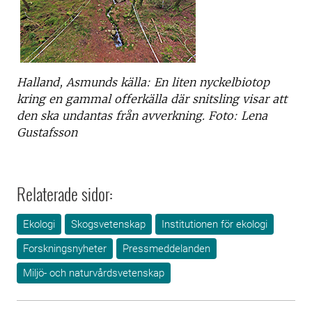
Halland, Asmunds källa: En liten nyckelbiotop
kring en gammal offerkälla där snitsling visar att
den ska undantas från avverkning. Foto: Lena
Gustafsson
Relaterade sidor:
Ekologi
Skogsvetenskap
Institutionen för ekologi
Forskningsnyheter
Pressmeddelanden
Miljö- och naturvårdsvetenskap