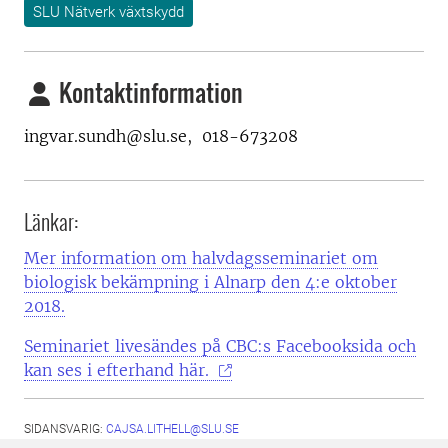
SLU Nätverk växtskydd
Kontaktinformation
ingvar.sundh@slu.se, 018-673208
Länkar:
Mer information om halvdagsseminariet om
biologisk bekämpning i Alnarp den 4:e oktober
2018.
Seminariet livesändes på CBC:s Facebooksida och
kan ses i efterhand här.
SIDANSVARIG:
CAJSA.LITHELL@SLU.SE