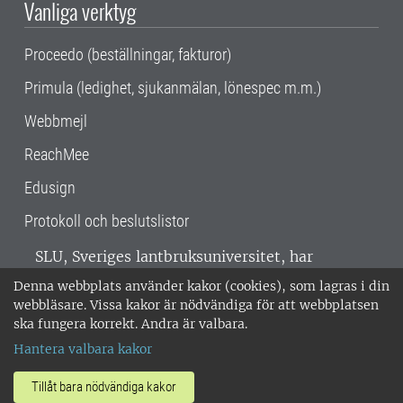
Vanliga verktyg
Proceedo (beställningar, fakturor)
Primula (ledighet, sjukanmälan, lönespec m.m.)
Webbmejl
ReachMee
Edusign
Protokoll och beslutslistor
SLU, Sveriges lantbruksuniversitet, har
verksamhet över hela Sverige. Huvudorter är
Denna webbplats använder kakor (cookies), som lagras i din
Alnarp, Uppsala och Umeå.
SLU är
webbläsare. Vissa kakor är nödvändiga för att webbplatsen
miljöcertifierat enligt ISO 14001. •
Telefon:
ska fungera korrekt. Andra är valbara.
018-67 10 00 • Org nr: 202100-2817 •
Om
Hantera valbara kakor
medarbetarwebben
•
SLU:s fakturaadress
•
Om SLU:s webbplatser
•
Vid KRIS
Tillåt bara nödvändiga kakor