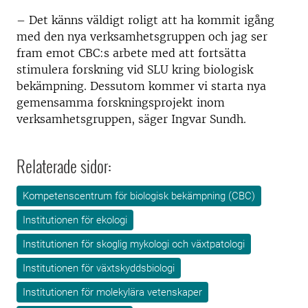
– Det känns väldigt roligt att ha kommit igång
med den nya verksamhetsgruppen och jag ser
fram emot CBC:s arbete med att fortsätta
stimulera forskning vid SLU kring biologisk
bekämpning. Dessutom kommer vi starta
nya
gemensamma forskningsprojekt
inom
verksamhetsgruppen, säger Ingvar Sundh.
Relaterade sidor:
Kompetenscentrum för biologisk bekämpning (CBC)
Institutionen för ekologi
Institutionen för skoglig mykologi och växtpatologi
Institutionen för växtskyddsbiologi
Institutionen för molekylära vetenskaper