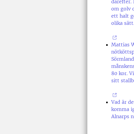
därefter.
om golv o
ett halt 
olika sätt
Mattias W
nötköttsp
Sörmland.
månskensl
80 kor. V
sitt stall
Vad är de
komma igå
Alnarps n