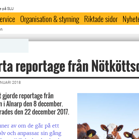
e på SLU
ervice
Organisation & styrning
Riktade sidor
Nyhet
en
rta reportage från Nötkött
ANUARI 2018
 gjorde reportage från
 i Alnarp den 8 december.
rades den 22 december 2017.
ner av om de går på ett
olv och anpassar sin gång