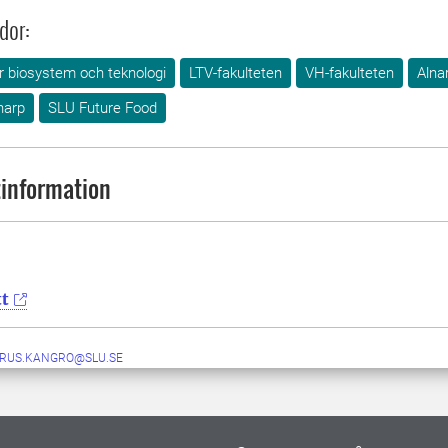
dor:
ör biosystem och teknologi
LTV-fakulteten
VH-fakulteten
Alna
narp
SLU Future Food
information
t
RUS.KANGRO@SLU.SE