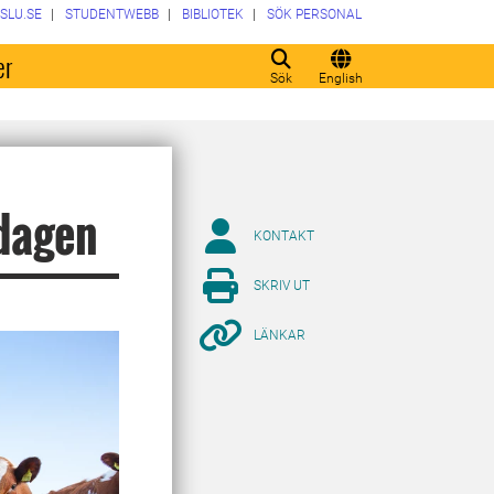
SLU.SE
STUDENTWEBB
BIBLIOTEK
SÖK PERSONAL
er
Sök
English
sdagen
KONTAKT
SKRIV UT
LÄNKAR