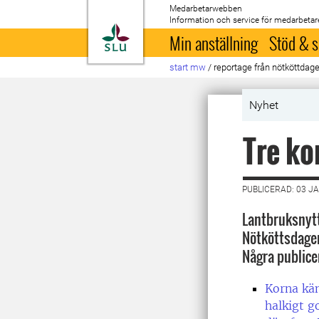
Medarbetarwebben
Information och service för medarbetar
Till startsida
Min anställning
Stöd & s
start mw
/
reportage från nötköttdag
Nyhet
Tre ko
PUBLICERAD: 03 J
Lantbruksnytt
Nötköttsdagen
Några publice
Korna kän
halkigt g