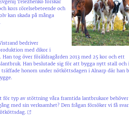
 Evgenij Telezhenko forskar
ch kors rörelsebeteende och
golv kan skada på många
.
istrand bedriver
roduktion med dikor i
 Han tog över föräldragården 2013 med 25 kor och ett
antbruk. Han beslutade sig för att bygga nytt stall och 
i träffade honom under nötköttsdagen i Alnarp där han 
bygge.
t för typ av stöttning våra framtida lantbrukare behöver 
ng med sin verksamhet? Den frågan försöker vi få svar
ötköttsdag.