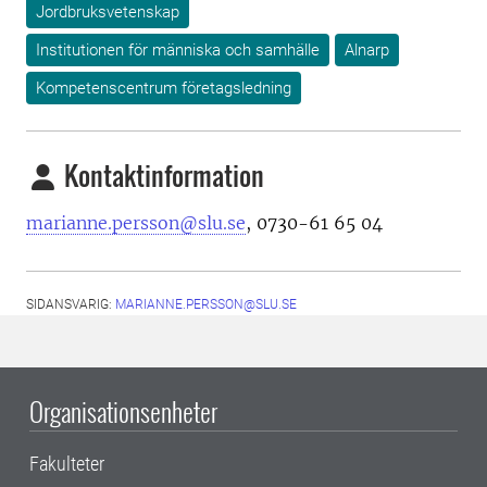
Jordbruksvetenskap
Institutionen för människa och samhälle
Alnarp
Kompetenscentrum företagsledning
Kontaktinformation
marianne.persson@slu.se
, 0730-61 65 04
SIDANSVARIG:
MARIANNE.PERSSON@SLU.SE
Organisationsenheter
Fakulteter