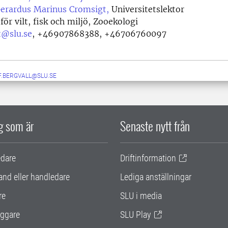
Gerardus Marinus Cromsigt,
Universitetslektor
för vilt, fisk och miljö, Zooekologi
t@slu.se
,
+46907868388, +46706760097
F.BERGVALL@SLU.SE
ig som är
Senaste nytt från
edare
Driftinformation
and eller handledare
Lediga anställningar
re
SLU i media
ggare
SLU Play