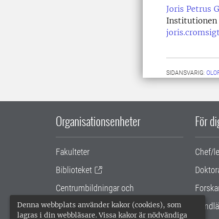
Joris Petrus 
Institutionen 
joris.cromsig
SIDANSVARIG:
OLO
Organisationsenheter
För d
Fakulteter
Chef/l
Biblioteket
Doktor
Centrumbildningar och
Forska
samarbetsprojekt
Denna webbplats använder kakor (cookies), som
Handlä
lagras i din webbläsare. Vissa kakor är nödvändiga