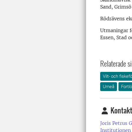
Sand, Grimsö
Rödrävens ek
Utmaningar fö
Essen, Stad o
Relaterade si
Vilt- och fiskef
Umeå
Fortl
Kontakt
Joris Petrus 
Institutionen 