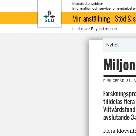
Medarbetarwebben
Information och service för medarbetar
Till startsida
Min anställning
Stöd & s
start mw
/
Beyond moose
Nyhet
Miljon
PUBLICERAD: 31 J
Forskningspr
tilldelas fler
Viltvårdsfonde
avslutande 3-
Flera klövvilt