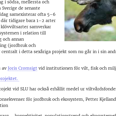
g i södra, mellersta och
a Sverige de senaste
Idag samexisterar ofta 5–6
 där tidigare bara 1–2 arter
klövviltsarter samverkar
ystemen i relation till
ng och annan
ng (jordbruk och
 centralt i detta sexåriga projekt som nu går in i sin and
s av
Joris Cromsigt
vid institutionen för vilt, fisk och milj
rojektet.
rojekt vid SLU har också erhållit medel ur viltvårdsfonde
onsekvenser för jordbruk och ekosystem, Petter Kjellan
tion
varg – konnektivitet, populationstrend och ekosysteme