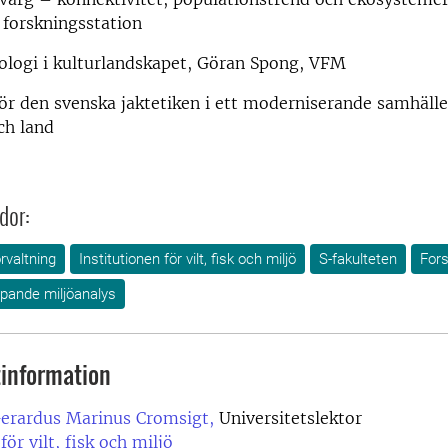
 forskningsstation
ologi i kulturlandskapet, Göran Spong, VFM
r den svenska jaktetiken i ett moderniserande samhälle
ch land
dor:
örvaltning
Institutionen för vilt, fisk och miljö
S-fakulteten
For
öpande miljöanalys
information
Gerardus Marinus Cromsigt,
Universitetslektor
för vilt, fisk och miljö