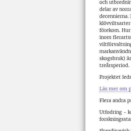
och utbrednin
delar av norr
decennierna. 
klövviltsarter
förekom. Hur 
inom flerartss
viltförvaltni
markanvändni
skogsbruk) är
treårsperiod.
Projektet led
Läs mer om p
Flera andra p
Utfodring - k
forskningssta
Skandinavisk 