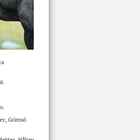
ra
ö.
n:
der, Grimsö
ffekter, Håkan