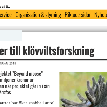
e på SLU
ervice
Organisation & styrning
Riktade sidor
Nyhet
er till klövviltsforskning
ANUARI 2018
ojektet "Beyond moose"
a miljoner kronor ur
n när projektet går in i sin
årsfas.
sarter har ökat snabbt i antal