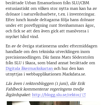
berättade Urban Emanuelsson från SLU/CBM
entusiastiskt om vilken stor nytta man kan ha av
drönare i naturvårdsarbete, t.ex. i inventeringar.
Efter lunch kunde deltagarna följa hans drönare
under ett provflygning runt Stenhammars ägor,
och fick se att den även gick att manövrera i
mycket hård vind.
En av de övriga stationerna under eftermiddagen
handlade om den tekniska utvecklingen inom
precisionsodlingen. Där fanns Mats Söderström
från SLU i Skara, som bland annat berättade om
Digitala åkermarkskartan
och hur den kan
utnyttjas i webbapplikationen Markdata.se.
Läs även i rektorsbloggen (1 juni), där Erik
Fahlbeck kommenterar regeringens tredje
åtgärdspaket:
http://blogg.slu.se/rektor/