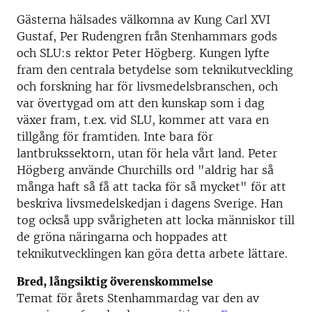
Gästerna hälsades välkomna av Kung Carl XVI
Gustaf, Per Rudengren från Stenhammars gods
och SLU:s rektor Peter Högberg. Kungen lyfte
fram den centrala betydelse som teknikutveckling
och forskning har för livsmedelsbranschen, och
var övertygad om att den kunskap som i dag
växer fram, t.ex. vid SLU, kommer att vara en
tillgång för framtiden. Inte bara för
lantbrukssektorn, utan för hela vårt land. Peter
Högberg använde Churchills ord "aldrig har så
många haft så få att tacka för så mycket" för att
beskriva livsmedelskedjan i dagens Sverige. Han
tog också upp svårigheten att locka människor till
de gröna näringarna och hoppades att
teknikutvecklingen kan göra detta arbete lättare.
Bred, långsiktig överenskommelse
Temat för årets Stenhammardag var den av