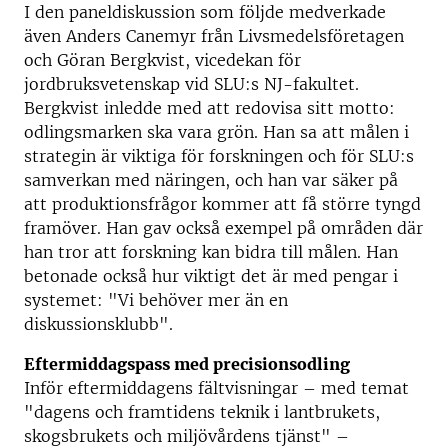
I den paneldiskussion som följde medverkade
även Anders Canemyr från Livsmedelsföretagen
och Göran Bergkvist, vicedekan för
jordbruksvetenskap vid SLU:s NJ-fakultet.
Bergkvist inledde med att redovisa sitt motto:
odlingsmarken ska vara grön. Han sa att målen i
strategin är viktiga för forskningen och för SLU:s
samverkan med näringen, och han var säker på
att produktionsfrågor kommer att få större tyngd
framöver. Han gav också exempel på områden där
han tror att forskning kan bidra till målen. Han
betonade också hur viktigt det är med pengar i
systemet: "Vi behöver mer än en
diskussionsklubb".
Eftermiddagspass med precisionsodling
Inför eftermiddagens fältvisningar –­ med temat
"dagens och framtidens teknik i lantbrukets,
skogsbrukets och miljövårdens tjänst" –