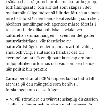
i sådana här frågor och problematiserar begrepp,
förhållningssätt, och allt det som skapas i det
mellanmänskliga mötet så blir det lätt så att man
inte helt förstår den händelseutveckling som sker.
Aktörers handlingar och agendor måste förstås i
relation till de olika politiska, sociala och
kulturella sammanhangen – även när det gäller
naturvårdsfrågor. Vår förståelse av
naturvårdsfrågor tenderar annars att bli väldig
smal och ytlig. I slutändan handlar det till
exempel om att få en djupare kunskap om hur
miljöpolitiken utformas och vad som sen händer
när politik blir praktik.
Carina berättar att CBM hoppas kunna bidra till
att visa på den mångfald som behövs i
forskningen om dessa frågor.
– Vi vill stimulera en tvärvetenskaplig diskussion
så alla studenter och forskare med intresse för