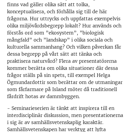
finns vad gäller olika sätt att tolka,
konceptualisera, och förhålla sig till de här
frågorna. Hur uttrycks och uppfattas exempelvis
olika miljövårdsbegrepp lokalt? Hur används och
förstås ord som ”ekosystem”, ”biologisk
mångfald” och ”landskap” i olika sociala och
kulturella sammanhang? Och vilken påverkan får
dessa begrepp på vårt sätt att tänka och
praktisera naturvård? Flera av presentatörerna
kommer berätta om olika situationer där dessa
frågor ställs på sin spets, till exempel Helga
Ögmundardottir som berättar om de utmaningar
som fårfarmare på Island möter då traditionell
fårdrift hotas av dammbyggen.
- Seminarieserien är tänkt att inspirera till en
interdisciplinär diskussion, men presentationerna
i sig är av samhällsvetenskaplig karaktär.
Samhällsvetenskapen har verktyg att lyfta