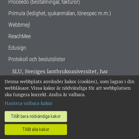
Proceedo (beställningar, fakturor)
Primula (ledighet, sjukanmälan, lönespec m.m.)
Webbmejl
ReachMee
Edusign
Protokoll och beslutslistor
SLU, Sveriges lantbruksuniversitet, har
verksamhet över hela Sverige. Huvudorter är
Denna webbplats använder kakor (cookies), som lagras i din
Alnarp, Uppsala och Umeå.
SLU är
webbläsare. Vissa kakor är nödvändiga för att webbplatsen
miljöcertifierat enligt ISO 14001. •
Telefon:
ska fungera korrekt. Andra är valbara.
018-67 10 00 • Org nr: 202100-2817 •
Om
Hantera valbara kakor
medarbetarwebben
•
SLU:s fakturaadress
•
Om SLU:s webbplatser
•
Vid KRIS
Tillåt bara nödvändiga kakor
•
Hantera kakor
•
Behandling av
Tillåt alla kakor
personuppgifter