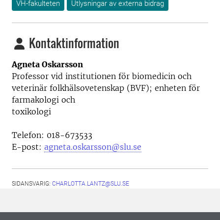
VH-fakulteten
Utlysningar av externa bidrag
Kontaktinformation
Agneta Oskarsson
Professor vid i
nstitutionen för biomedicin och
veterinär folkhälsovetenskap (BVF); enheten för
farmakologi och
toxikologi
Telefon:
018-673533
E-post:
agneta.oskarsson@slu.se
SIDANSVARIG:
CHARLOTTA.LANTZ@SLU.SE