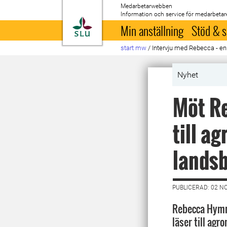
Medarbetarwebben
Information och service för medarbetar
Till startsida
Min anställning
Stöd & s
start mw
/
Intervju med Rebecca - en
Nyhet
Möt Re
till a
lands
PUBLICERAD: 02 N
Rebecca Hymn
läser till ag