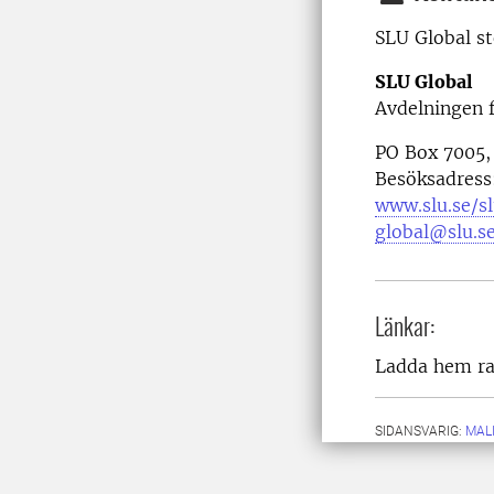
SLU Global st
SLU Global
Avdelningen f
PO Box 7005,
Besöksadress:
www.slu.se/s
global@slu.s
Länkar:
Ladda hem r
SIDANSVARIG:
MAL