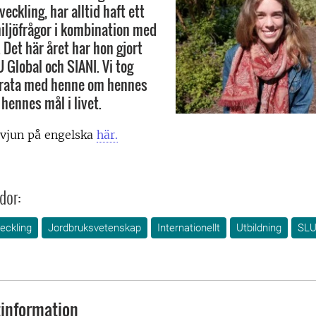
ckling, har alltid haft ett
miljöfrågor i kombination med
. Det här året har hon gjort
 Global och SIANI. Vi tog
prata med henne om hennes
hennes mål i livet.
rvjun på engelska
här.
dor:
eckling
Jordbruksvetenskap
Internationellt
Utbildning
SLU
information