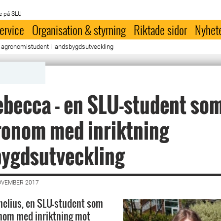
e på SLU
ervice
Organisation & styrning
Riktade sidor
Nyhet
 agronomistudent i landsbygdsutveckling
becca - en SLU-student som
gronom med inriktning
bygdsutveckling
OVEMBER 2017
elius, en SLU-student som
ronom med inriktning mot