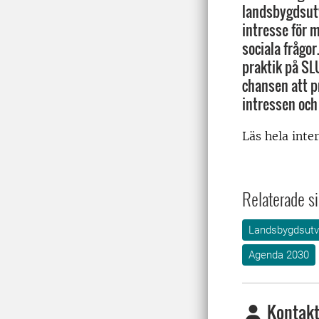
landsbygdsutve
intresse för 
sociala frågor
praktik på SLU
chansen att 
intressen och 
Läs hela inte
Relaterade si
Landsbygdsutv
Agenda 2030
Kontakt