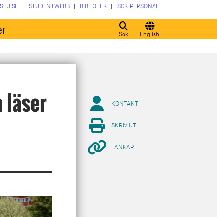
SLU.SE
STUDENTWEBB
BIBLIOTEK
SÖK PERSONAL
er
Sök
English
 läser
KONTAKT
SKRIV UT
LÄNKAR