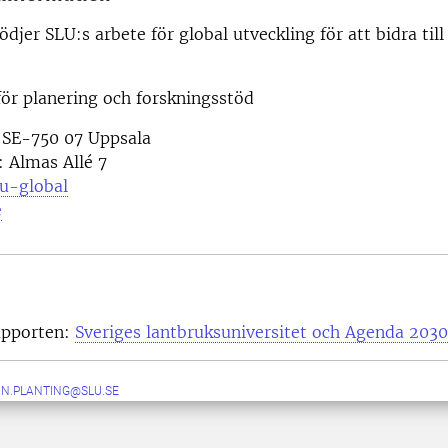
ödjer SLU:s arbete för global utveckling för att bidra til
ör planering och forskningsstöd
 SE-750 07 Uppsala
 Almas Allé 7
lu-global
e
apporten:
Sveriges lantbruksuniversitet och Agenda 2030
IN.PLANTING@SLU.SE