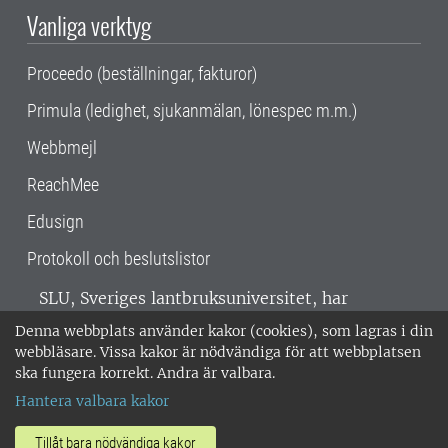
Vanliga verktyg
Proceedo (beställningar, fakturor)
Primula (ledighet, sjukanmälan, lönespec m.m.)
Webbmejl
ReachMee
Edusign
Protokoll och beslutslistor
SLU, Sveriges lantbruksuniversitet, har
verksamhet över hela Sverige. Huvudorter är
Denna webbplats använder kakor (cookies), som lagras i din
Alnarp, Uppsala och Umeå.
SLU är
webbläsare. Vissa kakor är nödvändiga för att webbplatsen
miljöcertifierat enligt ISO 14001. •
Telefon:
ska fungera korrekt. Andra är valbara.
018-67 10 00 • Org nr: 202100-2817 •
Om
Hantera valbara kakor
medarbetarwebben
•
SLU:s fakturaadress
•
Om SLU:s webbplatser
•
Vid KRIS
Tillåt bara nödvändiga kakor