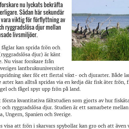
 forskare nu lyckats bekräfta
terligare. Sådan här sekundär
vara viktig för förflyttning av
ch ryggradslösa djur mellan
sade livsmiljöer.
h fåglar kan sprida frön och
(ryggradslösa djur) är känt
e. Nu visar forskare från
veriges lantbruksuniversitet
spridning sker för ett flertal växt- och djurarter. Både l
arter kan alltså spridas via en kedja där fisk äter frön, f
gel och fågel spyr upp frön på land.
t första kvantitativa fältstudien som gjorts av hur fiskät
r och ryggradslösa djur. Studien är ett samarbete mellan 
, Ungern, Spanien och Sverige.
s visa att frön i skarvars spybollar kan gro och att även 