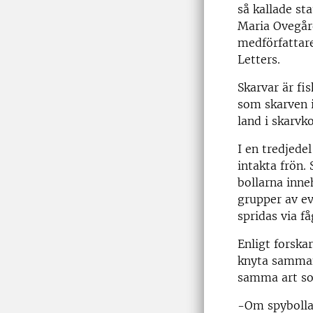
så kallade st
Maria Ovegård
medförfattare
Letters.
Skarvar är fi
som skarven i
land i skarvko
I en tredjede
intakta frön.
bollarna inne
grupper av ev
spridas via få
Enligt forska
knyta samman 
samma art som
-Om spybollar