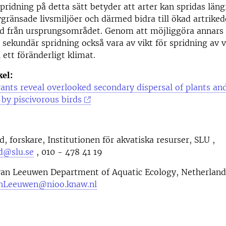
Spridning på detta sätt betyder att arter kan spridas läng
gränsade livsmiljöer och därmed bidra till ökad artrike
nd från ursprungsområdet. Genom att möjliggöra annars
 sekundär spridning också vara av vikt för spridning av 
 ett föränderligt klimat.
kel:
nts reveal overlooked secondary dispersal of plants an
 by piscivorous birds
, forskare, Institutionen för akvatiska resurser, SLU ,
d@slu.se
, 010 - 478 41 19
van Leeuwen Department of Aquatic Ecology, Netherlands
anLeeuwen@nioo.knaw.nl