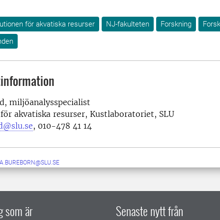
tutionen för akvatiska resurser
NJ-fakulteten
Forskning
Fors
nden
information
, miljöanalysspecialist
 för akvatiska resurser, Kustlaboratoriet, SLU
d@slu.se
, 010-478 41 14
IA.BUREBORN@SLU.SE
ig som är
Senaste nytt från