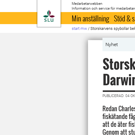
Medarbetarwebben
Information och service för medarbetar
Till startsida
Min anställning
Stöd & s
start mw
/
Storskarvens spybollar bek
Nyhet
Storsk
Darwin
PUBLICERAD: 04 O
Redan Charles
fiskätande få
att de äter fis
Genom att stu