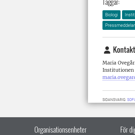
Taggar:
Biologi
Insti
Pressmeddela
Kontakt
Maria Ovegård
Institutionen
maria.ovegar
SIDANSVARIG:
SOF
Organisationsenheter
För d