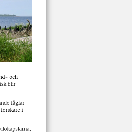
and- och
isk blir
ande fåglar
forskare i
vilokapslarna,