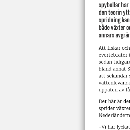
spybollar har
den teorin yt
spridning kan 
både växter o
annars avgrän
Att fiskar oc
evertebrater 
sedan tidigar
bland annat S
att sekundär 
vattenlevande 
uppäten av få
Det här är de
sprider växte
Nederländerna
-Vi har lyckat