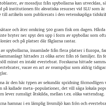
atoblaster, av mossdjur från spybollarna kan utvecklas, s
 på institutionen för akvatiska resurser vid SLU som är
 till artikeln som publicerats i den vetenskapliga tidskri
skätare och äter omkring 500 gram fisk om dagen. Hårda 
nte bryter ner spyr den upp i form av spybollar som of
lonier och på platser där fåglarna rastar.
l av spybollarna, insamlade från flera platser i Europa, f
 Sammanlagt hittades 21 olika arter från 16 familjer. En 
höll minst en intakt evertebrat. Forskarna hittade samm
ertebrater, varav en art av svampdjur som aldrig tidigar
glar.
rna är den här typen av sekundär spridning förmodligen v
så kallade meta-populationer, det vill säga lokala pop
 lever rumsligt åtskilda, mellan t.ex. olika vattendrag.
na hamnar i en lämplig livsmiljö kan frön och evertebra