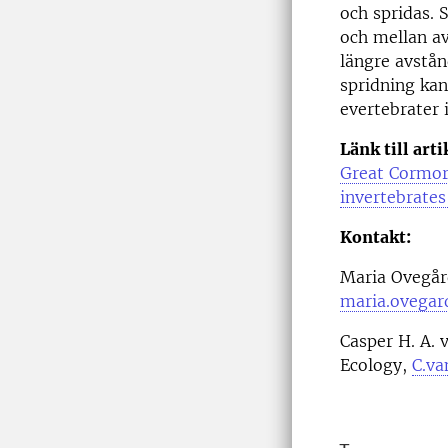
och spridas. 
och mellan av
längre avstå
spridning kan
evertebrater i
Länk till arti
Great Cormora
invertebrates
Kontakt:
Maria Ovegård
maria.ovegar
Casper H. A. 
Ecology,
C.v