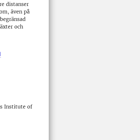
re distanser
dom, även på
 begränsad
växter och
d
 Institute of