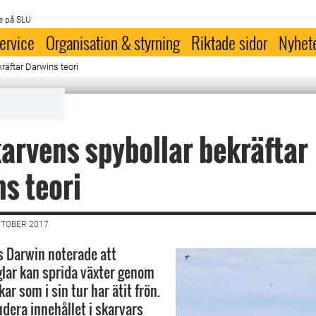
e på SLU
ervice
Organisation & styrning
Riktade sidor
Nyhet
räftar Darwins teori
arvens spybollar bekräftar
s teori
KTOBER 2017
 Darwin noterade att
glar kan sprida växter genom
kar som i sin tur har ätit frön.
dera innehållet i skarvars