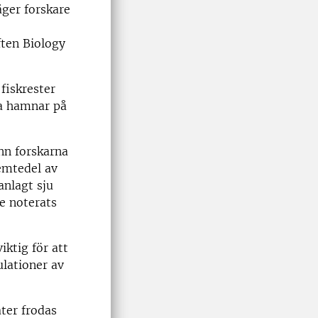
äger forskare
ften Biology
fiskrester
ta hamnar på
ann forskarna
femtedel av
anlagt sju
e noterats
iktig för att
ulationer av
ter frodas