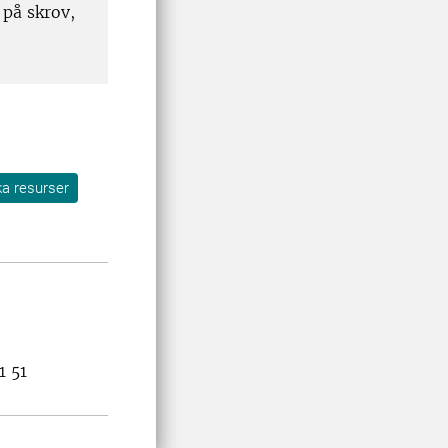
 på skrov,
ka resurser
1 51