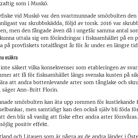
a kraftig som i Muskö.
ovfiske vid Muskö var den svartmunnade smörbulten den 
anligast var skrubbskädda, följd av torsk. 2016 var skru
ten, men den fångade även då i ungefär samma antal som
t kunna uttala sig om förändringar i fisksamhället på en 
a på provfiskets totalfångst år för år under en längre tid
nu osäkra
 inte säkert vilka konsekvenser som etableringen av sv
er att få för fisksamhället längs svenska kusten på sikt.
bära att andra bottenlevande arter som tånglake och sk
 säger Ann-Britt Florin.
nade smörbulten kan äta upp rommen för kustlekande fi
elbankar, men samtidigt kan den också själv bli föda för
tt den blir så vanlig att fiske efter andra arter försvåra
öjlig positiv effekt.
ttland och Litauen som är några av de andra länder i Öst