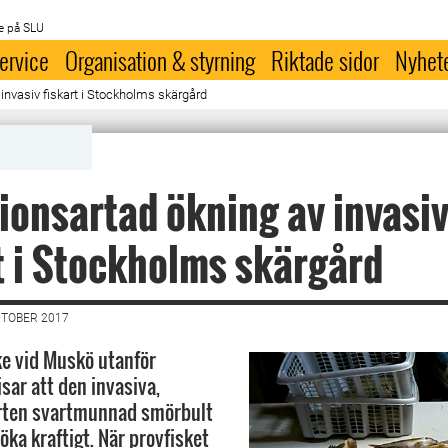
e på SLU
ervice
Organisation & styrning
Riktade sidor
Nyhet
invasiv fiskart i Stockholms skärgård
ionsartad ökning av invasi
t i Stockholms skärgård
KTOBER 2017
ke vid Muskö utanför
ar att den invasiva,
ten svartmunnad smörbult
 öka kraftigt. När provfisket