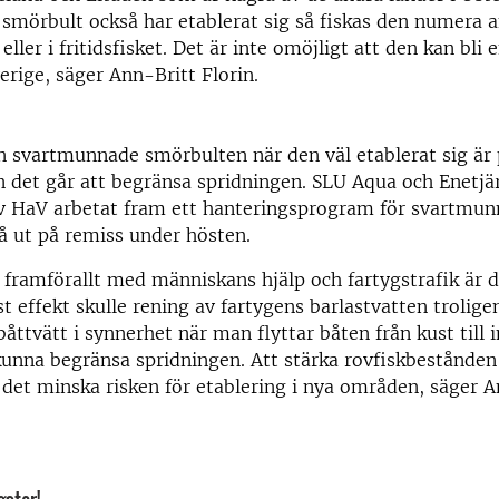
smörbult också har etablerat sig så fiskas den numera 
ller i fritidsfisket. Det är inte omöjligt att den kan bli 
verige, säger Ann-Britt Florin.
n svartmunnade smörbulten när den väl etablerat sig är 
 det går att begränsa spridningen. SLU Aqua och Enetjä
v HaV arbetat fram ett hanteringsprogram för svartmu
å ut på remiss under hösten.
 framförallt med människans hjälp och fartygstrafik är 
st effekt skulle rening av fartygens barlastvatten trolig
båttvätt i synnerhet när man flyttar båten från kust till 
kunna begränsa spridningen. Att stärka rovfiskbestånden
 det minska risken för etablering i nya områden, säger A