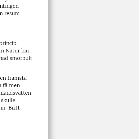
antingen
en resurs
princip
rn Natur har
nnad smörbult
den främsta
en få men
inlandsvatten
 skulle
nn-Britt