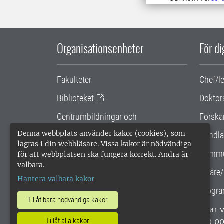
Organisationsenheter
För d
Fakulteter
Chef/l
Biblioteket
Doktor
Centrumbildningar och
Forska
samarbetsprojekt
Denna webbplats använder kakor (cookies), som
Handlä
lagras i din webbläsare. Vissa kakor är nödvändiga
Gemensamma verksamhetsstödet
Kommu
för att webbplatsen ska fungera korrekt. Andra är
valbara.
SLU Holding
Lärare/
Hantera valbara kakor
Progra
Tillåt bara nödvändiga kakor
SLU, Sveriges lantbruksuniversitet, har
Tillåt alla kakor
enligt ISO 14001. •
Telefon: 018-67 10 0