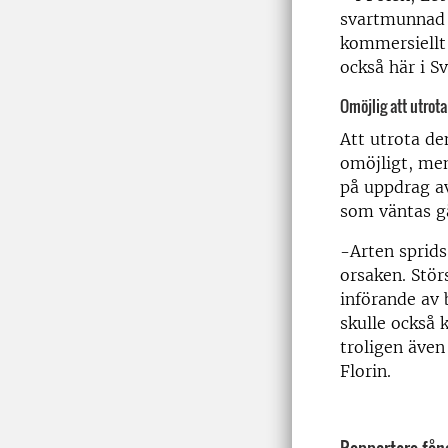
svartmunnad 
kommersiellt e
också här i S
Omöjlig att utrota
Att utrota de
omöjligt, men
på uppdrag a
som väntas g
-Arten sprids
orsaken. Stör
införande av 
skulle också 
troligen även
Florin.