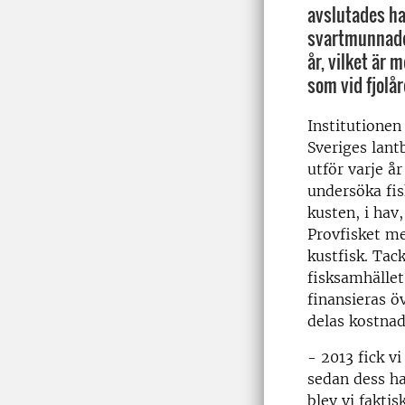
avslutades ha
svartmunnade 
år, vilket är
som vid fjolår
Institutionen
Sveriges lant
utför varje år
undersöka fi
kusten, i hav
Provfisket me
kustfisk. Tac
fisksamhället
finansieras 
delas kostnad
- 2013 fick v
sedan dess ha
blev vi faktis