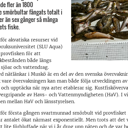
de fler än 1800
smörbultar fångats totalt i
 mer än sex gånger så många
ets fiske.
 för akvatiska resurser vid
bruksuniversitet (SLU Aqua)
 provfisken för att
skbestånden både längs
, sjöar och vattendrag.
d nätlänkar i Muskö är en del av den svenska övervakni
k vare övervakningen kan man både följa utvecklingen av
 och upptäcka när nya arter etablerar sig. Kustfisköverv
övergripande av Havs- och Vattenmyndigheten (HaV). I v
en mellan HaV och länsstyrelsen.
i för första gången svartmunnad smörbult vid provfisket
r antalet ökat närmast exponentiellt. Men trots att det 
kt lite förbluffade när vi i år drog upp näten och de var h