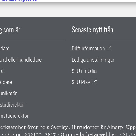
ig som är
Senaste nytt från
edare
Driftinformation
and eller handledare
Lediga anställningar
re
SLU i media
ggare
SLU Play
nikatör
studierektor
mstudierektor
 verksamhet över hela Sverige. Huvudorter är Alnarp, U
0 • Org nr: 202100-2817 •
Om medarbetarwebben
•
SLU:s