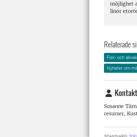
möjlighet 
linor etcet
Relaterade si
Fisk- och akvak
Nyheter om mil
Kontakt
Susanne Tärnl
resurser, Kus
SIDANSVARIG:
SOF