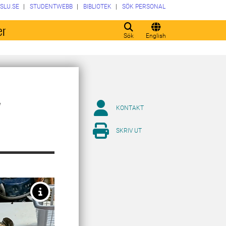
SLU.SE
STUDENTWEBB
BIBLIOTEK
SÖK PERSONAL
er
Sök
English
v
KONTAKT
SKRIV UT