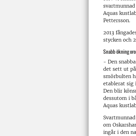
svartmunnad 
Aquas kustla
Pettersson.
2013 fångade
stycken och 2
Snabb ökning oro
- Den snabba 
det sett ut p
smörbulten ha
etablerat sig
Den blir könsm
dessutom i bå
Aquas kustla
Svartmunnad s
om Oskarsham
ingår i den n