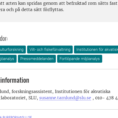
att arten kan spridas genom att befruktad rom sätts fast
era och på detta sätt förflyttas.
dor:
ulturforskning
Vilt- och fiskeförvaltning
Institutionen för akvatis
jöanalys
Pressmeddelanden
Fortlöpande miljöanalys
information
und, forskningsassistent, Institutionen för akvatiska
tlaboratoriet, SLU,
susanne.tarnlund@slu.se
, 010- 478 4
IA.BUREBORN@SLU.SE