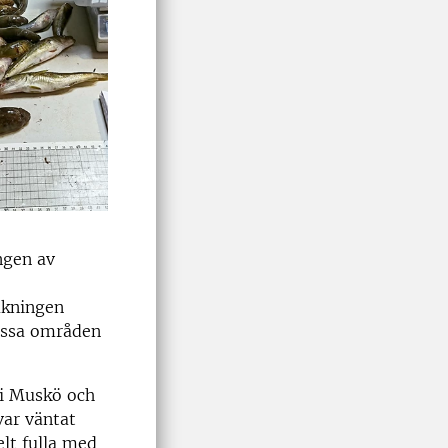
ngen av
akningen
issa områden
 i Muskö och
var väntat
elt fulla med