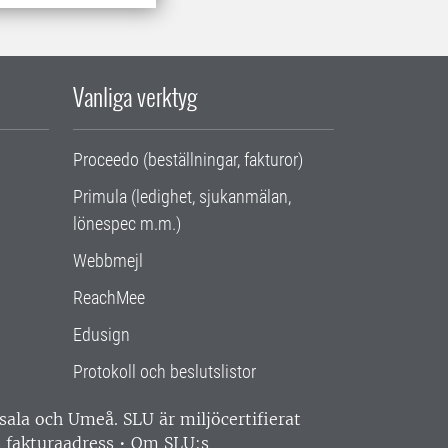
Vanliga verktyg
Proceedo (beställningar, fakturor)
Primula (ledighet, sjukanmälan,
lönespec m.m.)
Webbmejl
ReachMee
Edusign
Protokoll och beslutslistor
ppsala och Umeå.
SLU är miljöcertifierat
 fakturaadress
•
Om SLU:s