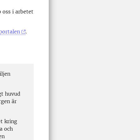
oss i arbetet
portalen
.
iljen
gt huvud
rgen är
t kring
pa och
en