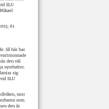
vid SLU
Mikael
2015; 61
e. Så här har
n svartmunnade
när den väl
ga syrehalter.
lantar sig
 vid SLU
råviken, norr
 Torhamn som
 men den är