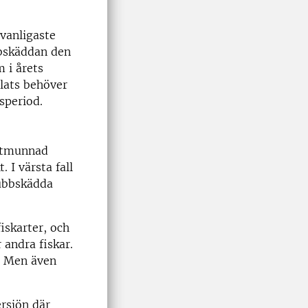
vanligaste
bbskäddan den
 i årets
plats behöver
speriod.
artmunnad
 I värsta fall
rubbskädda
skarter, och
 andra fiskar.
s. Men även
ersjön där