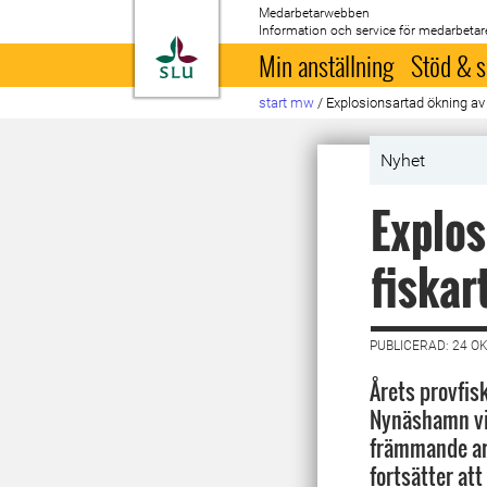
Medarbetarwebben
Information och service för medarbetar
Till startsida
Min anställning
Stöd & s
start mw
/
Explosionsartad ökning av 
Nyhet
Explos
fiskar
PUBLICERAD: 24 O
Årets provfis
Nynäshamn vis
främmande ar
fortsätter att