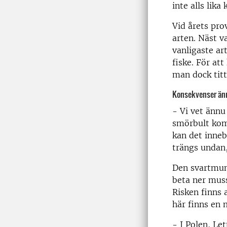
inte alls lik
Vid årets pr
arten. Näst v
vanligaste ar
fiske. För at
man dock titt
Konsekvenser än
- Vi vet ännu
smörbult komm
kan det inne
trängs undan,
Den svartmun
beta ner muss
Risken finns a
här finns en m
- I Polen, Le