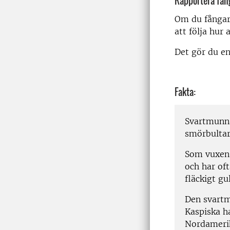
Rapportera fång
Om du fångar 
att följa hur 
Det gör du e
Fakta:
Svartmunn
smörbultar
Som vuxen 
och har oft
fläckigt gu
Den svart
Kaspiska ha
Nordamerika