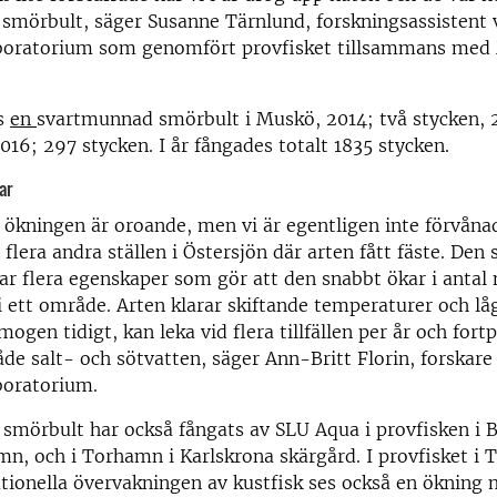
smörbult, säger Susanne Tärnlund, forskningsassistent 
boratorium som genomfört provfisket tillsammans med 
s
en
svartmunnad smörbult i Muskö, 2014; två stycken, 
016; 297 stycken. I år fångades totalt 1835 stycken.
ar
ökningen är oroande, men vi är egentligen inte förvånad
å flera andra ställen i Östersjön där arten fått fäste. De
r flera egenskaper som gör att den snabbt ökar i antal 
 i ett område. Arten klarar skiftande temperaturer och lå
ogen tidigt, kan leka vid flera tillfällen per år och fortp
de salt- och sötvatten, säger Ann-Britt Florin, forskare
boratorium.
mörbult har också fångats av SLU Aqua i provfisken i B
n, och i Torhamn i Karlskrona skärgård. I provfisket i
ationella övervakningen av kustfisk ses också en ökning