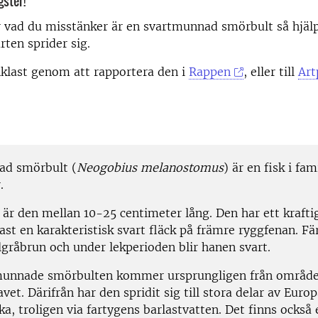
ster!
vad du misstänker är en svartmunnad smörbult så hjälp 
arten sprider sig.
nklast genom att rapportera den i
Rappen
, eller till
Art
ad smörbult (
Neogobius melanostomus
) är en fisk i fam
.
är den mellan 10-25 centimeter lång. Den har ett krafti
ast en karakteristisk svart fläck på främre ryggfenan. Fä
lgråbrun och under lekperioden blir hanen svart.
munnade smörbulten kommer ursprungligen från område
vet. Därifrån har den spridit sig till stora delar av Euro
, troligen via fartygens barlastvatten. Det finns också 