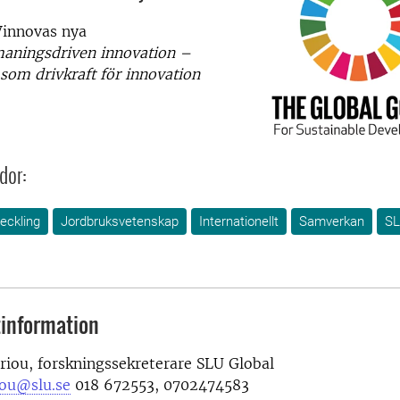
innovas nya
aningsdriven innovation –
om drivkraft för innovation
dor:
eckling
Jordbruksvetenskap
Internationellt
Samverkan
SL
information
riou, forskningssekreterare SLU Global
iou@slu.se
018 672553, 0702474583