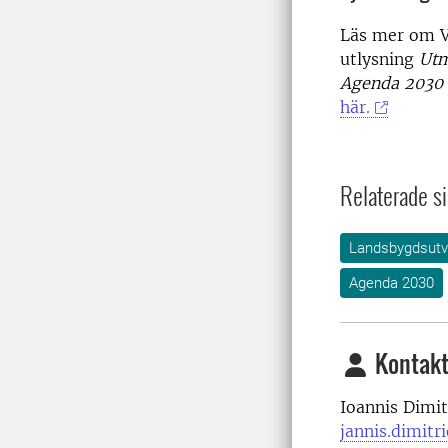
Läs mer om V
utlysning
Utm
Agenda 2030 s
här.
Relaterade si
Landsbygdsutv
Agenda 2030
Kontakt
Ioannis Dimit
jannis.dimitr