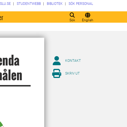
SLU.SE
STUDENTWEBB
BIBLIOTEK
SÖK PERSONAL
er
Sök
English
enda
KONTAKT
målen
SKRIV UT