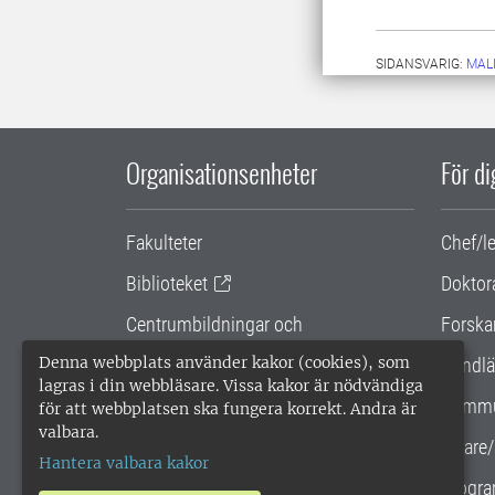
SIDANSVARIG:
MAL
Organisationsenheter
För d
Fakulteter
Chef/l
Biblioteket
Doktor
Centrumbildningar och
Forska
samarbetsprojekt
Denna webbplats använder kakor (cookies), som
Handlä
lagras i din webbläsare. Vissa kakor är nödvändiga
Gemensamma verksamhetsstödet
Kommu
för att webbplatsen ska fungera korrekt. Andra är
valbara.
SLU Holding
Lärare/
Hantera valbara kakor
Progra