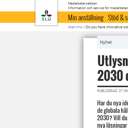
Medarbetarwebben
Information och service för medarbetar
Till startsida
Min anställning
Stöd & s
start mw
/
Do you have innovative sol
Nyhet
Utlysn
2030 o
PUBLICERAD: 27 O
Har du nya idé
de globala hå
2030? Vill du
nya lösningar