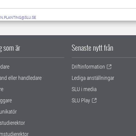
IN.PLANTING@SLU.SE
ig som är
Senaste nytt från
edare
Driftinformation
and eller handledare
Lediga anställningar
re
SLU i media
ggare
SLU Play
nikatör
studierektor
mstudierektor