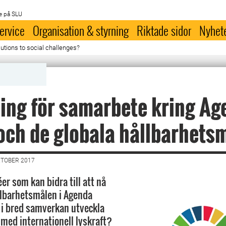
e på SLU
ervice
Organisation & styrning
Riktade sidor
Nyhet
utions to social challenges?
ing för samarbete kring Ag
ch de globala hållbarhets
KTOBER 2017
er som kan bidra till att nå
llbarhetsmålen i Agenda
 i bred samverkan utveckla
 med internationell lyskraft?