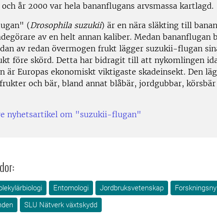
r, och år 2000 var hela bananflugans arvsmassa kartlagd.
lugan" (
Drosophila suzukii
) är en nära släkting till bana
degörare av en helt annan kaliber. Medan bananflugan b
idan av redan övermogen frukt lägger suzukii-flugan sin
t före skörd. Detta har bidragit till att nykomlingen id
n är Europas ekonomiskt viktigaste skadeinsekt. Den lä
frukter och bär, bland annat blåbär, jordgubbar, körsbär
re nyhetsartikel om "suzukii-flugan"
dor:
lekylärbiologi
Entomologi
Jordbruksvetenskap
Forskningsny
nden
SLU Nätverk växtskydd