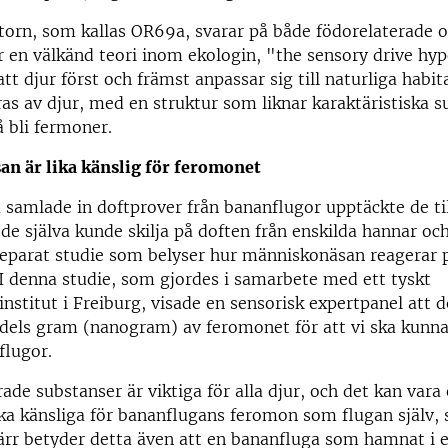
torn, som kallas OR69a, svarar på både födorelaterade o
r en välkänd teori inom ekologin, "the sensory drive hyp
tt djur först och främst anpassar sig till naturliga habit
s av djur, med en struktur som liknar karaktäristiska s
å bli fermoner.
n är lika känslig för feromonet
 samlade in doftprover från bananflugor upptäckte de til
 de själva kunde skilja på doften från enskilda hannar oc
 separat studie som belyser hur människonäsan reagerar p
I denna studie, som gjordes i samarbete med ett tyskt
institut i Freiburg, visade en sensorisk expertpanel att 
dels gram (nanogram) av feromonet för att vi ska kunna 
flugor.
ade substanser är viktiga för alla djur, och det kan vara 
r lika känsliga för bananflugans feromon som flugan själv,
ärr betyder detta även att en bananfluga som hamnat i e