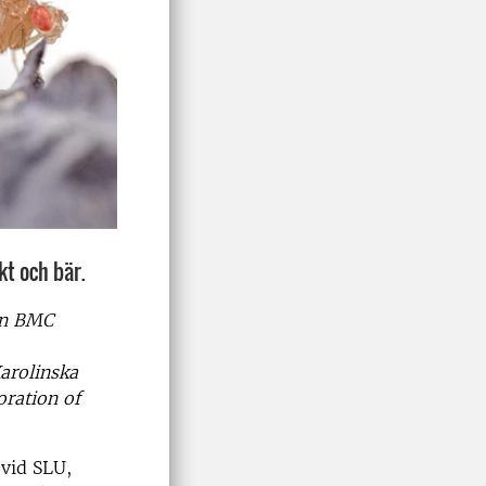
kt och bär.
en BMC
arolinska
oration of
 vid SLU,