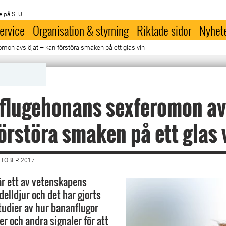
e på SLU
ervice
Organisation & styrning
Riktade sidor
Nyhet
on avslöjat – kan förstöra smaken på ett glas vin
flugehonans sexferomon av
förstöra smaken på ett glas 
KTOBER 2017
r ett av vetenskapens
elldjur och det har gjorts
udier av hur bananflugor
er och andra signaler för att