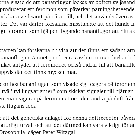
erna visste de att bananflugor lockas av doften av jäsand
 producerar ett feromon som påverkar parningsbeteend
ck bara verksamt på nära håll, och det används även av 
ter. Det var därför forskarna misstänkte att det kunde f
tigt feromon som hjälper flygande bananflugor att hitta 
starten kan forskarna nu visa att det finns ett sådant art
bananflugan. Ämnet produceras av honor men lockar ind
ilket antyder att feromonet också bidrar till att bananfl
ppvis där det finns mycket mat.
ptor hos bananflugan som visade sig reagera på feromo
två "tvillingvarianter" som skickar signaler till hjärna
n ena reagerar på feromonet och den andra på doft från
vs. flugans föda.
 att det genetiska anlaget för denna doftreceptor påver
naturligt urval, och att det därmed kan vara viktigt för a
Drosophila, säger Peter Witzgall.