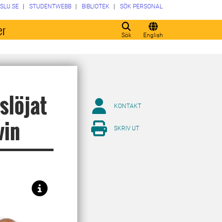
SLU.SE
STUDENTWEBB
BIBLIOTEK
SÖK PERSONAL
er
Sök
English
slöjat
KONTAKT
vin
SKRIV UT