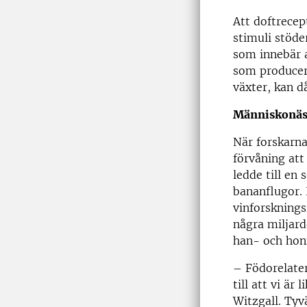
Att doftrecep
stimuli stöde
som innebär a
som producera
växter, kan d
Människonäsa
När forskarna
förvåning att
ledde till en
bananflugor. 
vinforsknings
några miljard
han- och hon
– Födorelater
till att vi ä
Witzgall. Tyv