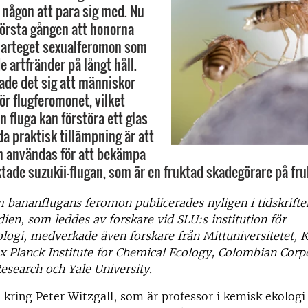
h någon att para sig med. Nu
 första gången att honorna
 arteget sexualferomon som
e artfränder på långt håll.
de det sig att människor
för flugferomonet, vilket
en fluga kan förstöra ett glas
da praktisk tillämpning är att
n användas för att bekämpa
tade suzukii-flugan, som är en fruktad skadegörare på fru
 bananflugans feromon publicerades nyligen i tidskrift
dien, som leddes av forskare vid SLU:s institution för
logi, medverkade även forskare från Mittuniversitetet, K
ax Planck Institute for Chemical Ecology, Colombian Corp
Research och Yale University.
 kring Peter Witzgall, som är professor i kemisk ekologi