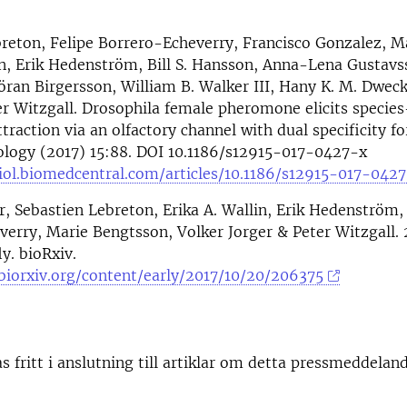
reton, Felipe Borrero-Echeverry, Francisco Gonzalez, M
in, Erik Hedenström, Bill S. Hansson, Anna-Lena Gustavs
ran Birgersson, William B. Walker III, Hany K. M. Dweck
r Witzgall. Drosophila female pheromone elicits species
traction via an olfactory channel with dual specificity fo
ology (2017) 15:88. DOI 10.1186/s12915-017-0427-x
iol.biomedcentral.com/articles/10.1186/s12915-017-042
r, Sebastien Lebreton, Erika A. Wallin, Erik Hedenström,
erry, Marie Bengtsson, Volker Jorger & Peter Witzgall. 
ly. bioRxiv.
biorxiv.org/content/early/2017/10/20/206375
as fritt i anslutning till artiklar om detta pressmeddelan