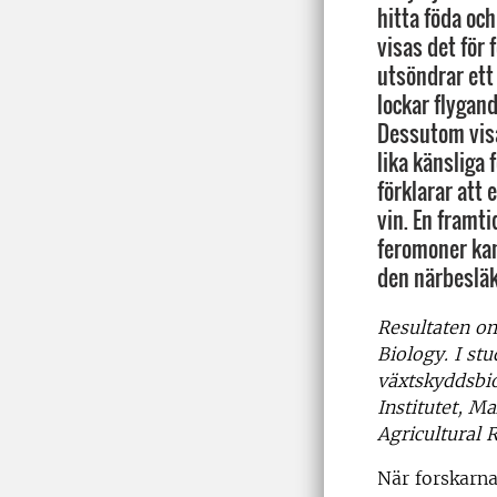
hitta föda oc
visas det för
utsöndrar ett
lockar flygand
Dessutom visa
lika känsliga 
förklarar att 
vin. En framti
feromoner ka
den närbesläk
Resultaten om
Biology. I stu
växtskyddsbio
Institutet, M
Agricultural 
När forskarna