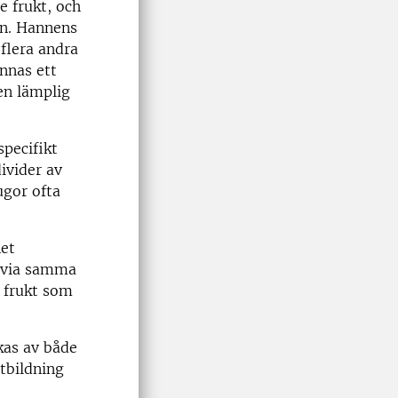
e frukt, och
en. Hannens
flera andra
innas ett
en lämplig
specifikt
ivider av
ugor ofta
net
n via samma
 frukt som
kas av både
rtbildning