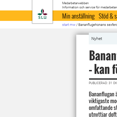
Medarbetarwebben
Information och service för medarbetar
Till startsida
Min anställning
Stöd & s
start mw
/
Bananflugehonans sexferom
Nyhet
Banan
– kan 
PUBLICERAD: 31 O
Bananflugan ä
viktigaste mod
omfattande st
utnyttjar doft