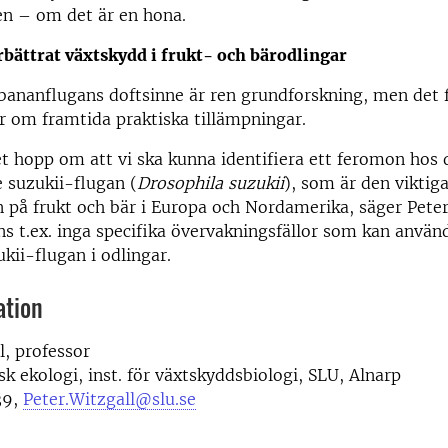
en – om det är en hona.
bättrat växtskydd i frukt- och bärodlingar
ananflugans doftsinne är ren grundforskning, men det f
 om framtida praktiska tillämpningar.
t hopp om att vi ska kunna identifiera ett feromon hos 
 suzukii-flugan (
Drosophila suzukii
), som är den viktig
 på frukt och bär i Europa och Nordamerika, säger Peter 
ns t.ex. inga specifika övervakningsfällor som kan använd
kii-flugan i odlingar.
ation
l, professor
sk ekologi, inst. för växtskyddsbiologi, SLU, Alnarp
39,
Peter.Witzgall@slu.se