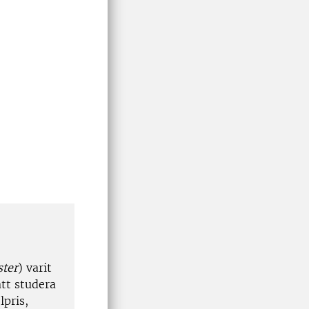
ster
) varit
att studera
lpris,