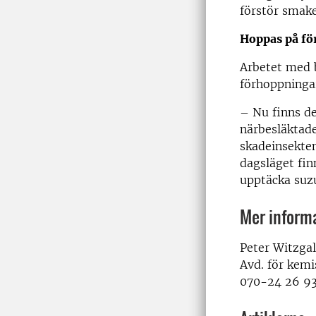
förstör smak
Hoppas på för
Arbetet med b
förhoppningar
– Nu finns de
närbesläktade
skadeinsekten
dagsläget fin
upptäcka suzu
Mer inform
Peter Witzgal
Avd. för kemi
070-24 26 9