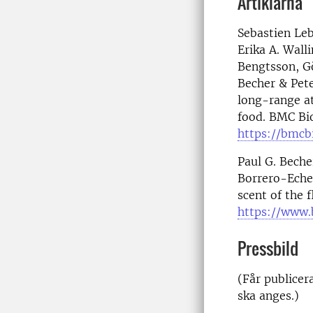
Artiklarna
Sebastien Leb
Erika A. Wall
Bengtsson, Gö
Becher & Pete
long-range at
food. BMC Bi
https://bmcb
Paul G. Beche
Borrero-Echev
scent of the f
https://www.
Pressbild
(Får publicer
ska anges.)