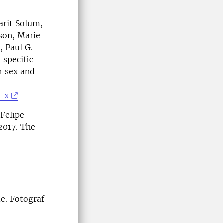
arit Solum,
son, Marie
, Paul G.
-specific
r sex and
7-x
 Felipe
2017. The
de. Fotograf