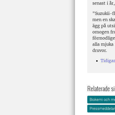
senast i å
"Suzukii-f
men en ska
ägg på uts
omogen fruk
förmodlige
alla mjuka 
druvor.
Tidiga
Relaterade si
Biokemi och mo
Pressmeddela