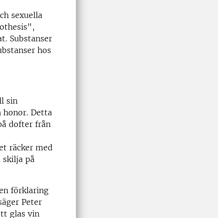
ch sexuella
othesis",
at. Substanser
ubstanser hos
l sin
h honor. Detta
å dofter från
det räcker med
skilja på
en förklaring
 säger Peter
tt glas vin