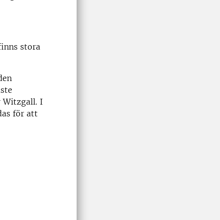
inns stora
den
aste
Witzgall. I
as för att