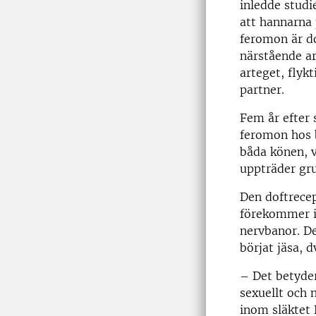
inledde studi
att hannarna
feromon är do
närstående ar
arteget, flyk
partner.
Fem år efter 
feromon hos 
båda könen, v
uppträder gru
Den doftrece
förekommer i 
nervbanor. De
börjat jäsa, d
– Det betyder
sexuellt och 
inom släktet 