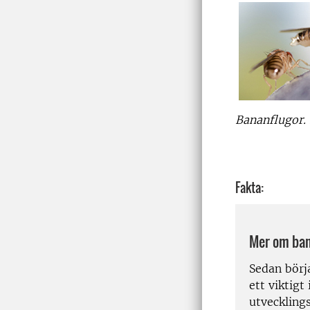
Bananflugor.
Fakta:
Mer om ban
Sedan börj
ett viktigt
utvecklings