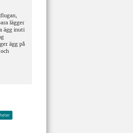
nflugan,
ara lägger
a ägg inuti
ag
gger ägg på
 och
heter