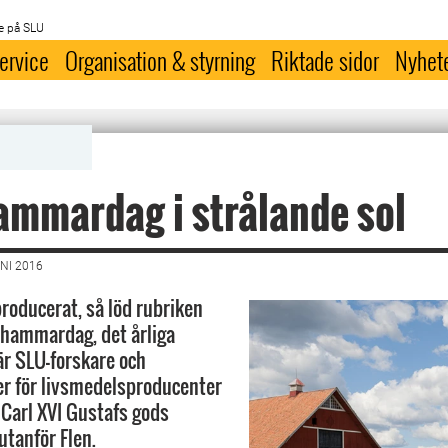
e på SLU
ervice
Organisation & styrning
Riktade sidor
Nyhet
mmardag i strålande sol
NI 2016
producerat, så löd rubriken
nhammardag, det årliga
r SLU-forskare och
r för livsmedelsproducenter
Carl XVI Gustafs gods
tanför Flen.