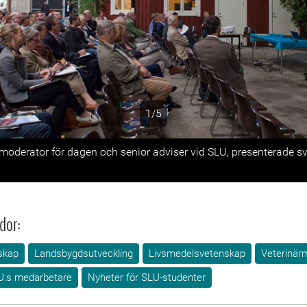
1/5
s
moderator för dagen och senior adviser vid SLU, presenterade sv
dor:
skap
Landsbygdsutveckling
Livsmedelsvetenskap
Veterinär
U:s medarbetare
Nyheter för SLU-studenter