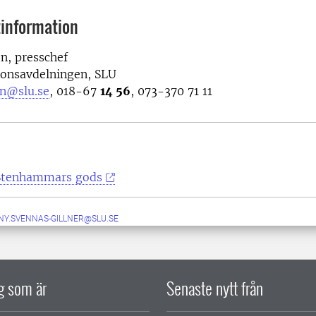
information
n, presschef
onsavdelningen, SLU
on@slu.se
, 018-67
14 56
, 073-370 71 11
Stenhammars gods
NY.SVENNAS-GILLNER@SLU.SE
ig som är
Senaste nytt från