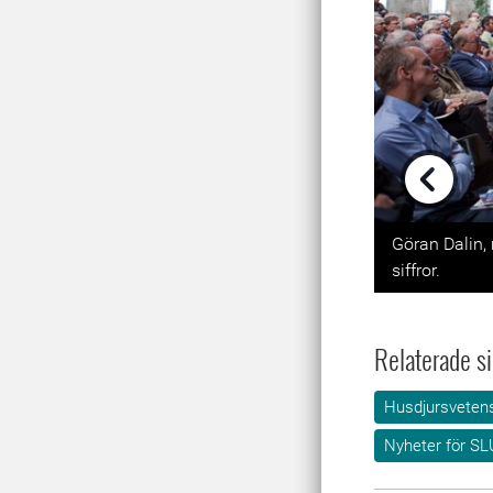
Previou
Göran Dalin, 
siffror.
Relaterade si
Husdjursveten
Nyheter för SL