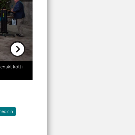
Next
enskt kött i
medicin