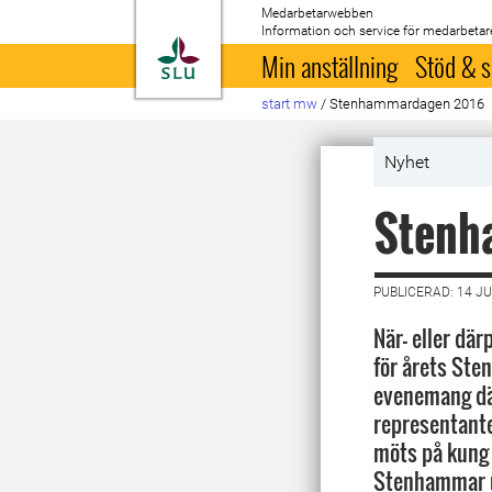
Medarbetarwebben
Information och service för medarbetar
Till startsida
Min anställning
Stöd & s
start mw
/
Stenhammardagen 2016
Nyhet
Stenha
PUBLICERAD: 14 JU
När- eller där
för årets Ste
evenemang dä
representante
möts på kung 
Stenhammar u