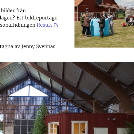
 bilder från
gen? Ett bildreportage
sonaltidningen
Resurs
r tagna av Jenny Svennås-