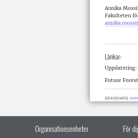
Annika Moss
Fakulteten f
annika.mossi
Länkar:
Uppdatering:
Future Forest
SIDANSVARIG:
ANN
Organisationsenheter
För d