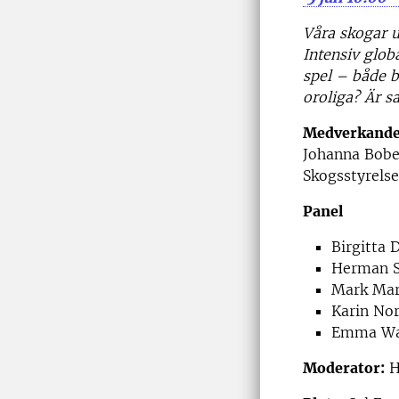
Våra skogar u
Intensiv globa
spel – både b
oroliga? Är s
Medverkande
Johanna Bobe
Skogsstyrelse
Panel
Birgitta 
Herman Su
Mark Mari
Karin Nor
Emma Wal
Moderator:
H