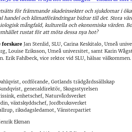
tsätts för främmande skadeinsekter och sjukdomar i öka
l handel och klimatförändringar bidrar till det. Stora vär
iologisk mångfald, kulturella och ekonomiska värden. Bo
amhället rustat för att möta dessa nya hot?
 forskare
Jan Stenlid, SLU, Carina Keskitalo, Umeå unive
rg, Louise Eriksson, Umeå universitet, samt Karin Wågs
n. Erik Fahlbeck, vice rektor vid SLU, hälsar välkommen.
Dahlqvist, ordförande, Gotlands trädgårdssällskap
ndqvist, generaldirektör, Skogsstyrelsen
ssink, enhetschef, Naturvårdsverket
din, växtskyddschef, Jordbruksverket
lrup, riksdagsledamot, Vänsterpartiet
enrik Ekman