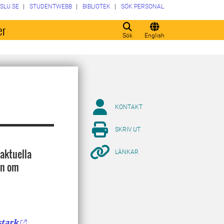
SLU.SE
STUDENTWEBB
BIBLIOTEK
SÖK PERSONAL
er
Sök
English
KONTAKT
SKRIV UT
saktuella
LÄNKAR
on om
stark