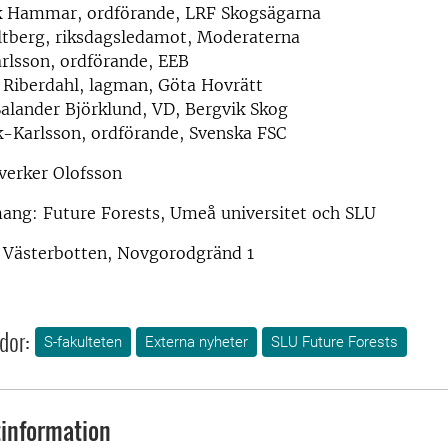
k Hammar, ordförande, LRF Skogsägarna
ltberg, riksdagsledamot, Moderaterna
rlsson, ordförande, EEB
 Riberdahl, lagman, Göta Hovrätt
Salander Björklund, VD, Bergvik Skog
-Karlsson, ordförande, Svenska FSC
verker Olofsson
ng: Future Forests, Umeå universitet och SLU
Västerbotten, Novgorodgränd 1
dor:
S-fakulteten
Externa nyheter
SLU Future Forests
information