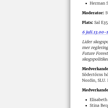
Herman Su
Moderator:
S
Plats:
Sal E35
6 juli.13.00-
Lider skogspo
mer reglering?
Future Forest
skogspolitike
Medverkande 
Södertörns hö
Nordin, SLU. 
Medverkand
Elisabeth
Stina Ber