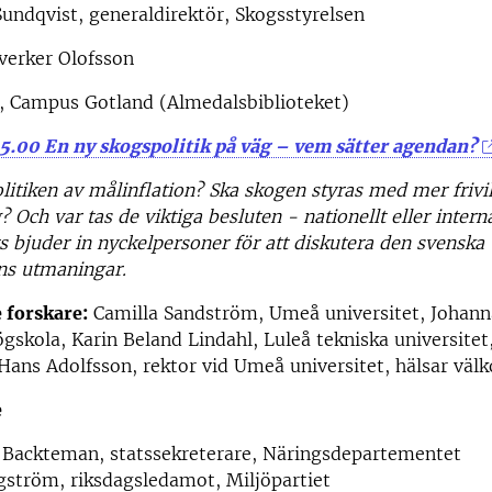
ndqvist, generaldirektör, Skogsstyrelsen
verker Olofsson
, Campus Gotland (Almedalsbiblioteket)
15.00 En ny skogspolitik på väg – vem sätter agendan?
litiken av målinflation? Ska skogen styras med mer frivill
 Och var tas de viktiga besluten - nationellt eller interna
s bjuder in nyckelpersoner för att diskutera den svenska
ns utmaningar.
forskare:
Camilla Sandström, Umeå universitet, Johann
gskola, Karin Beland Lindahl, Luleå tekniska universitet
Hans Adolfsson, rektor vid Umeå universitet, hälsar vä
e
 Backteman, statssekreterare, Näringsdepartementet
gström, riksdagsledamot, Miljöpartiet