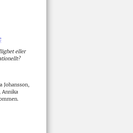
ighet eller
tionellt?
a Johansson,
, Annika
lkommen.