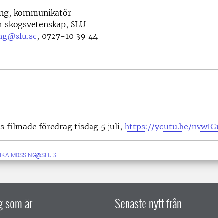
ing, kommunikatör
ör skogsvetenskap, SLU
ng@slu.se
, 0727-10 39 44
s filmade föredrag tisdag 5 juli,
https://youtu.be/nvwI
IKA.MOSSING@SLU.SE
ig som är
Senaste nytt från