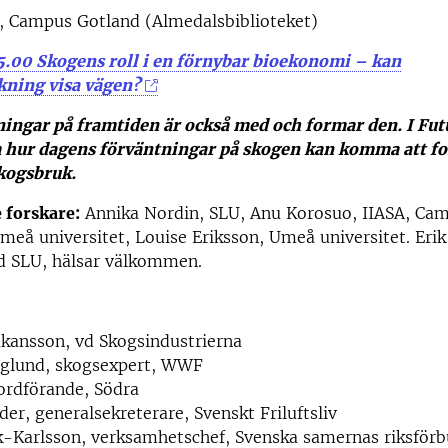
, Campus Gotland (Almedalsbiblioteket)
15.00 Skogens roll i en förnybar bioekonomi – kan
kning visa vägen?
ningar på framtiden är också med och formar den. I Fut
m hur dagens förväntningar på skogen kan komma att f
kogsbruk.
forskare:
Annika Nordin, SLU, Anu Korosuo, IIASA, Cam
eå universitet, Louise Eriksson, Umeå universitet. Erik
id SLU, hälsar välkommen.
kansson, vd Skogsindustrierna
rglund, skogsexpert, WWF
ordförande, Södra
nder, generalsekreterare, Svenskt Friluftsliv
k-Karlsson, verksamhetschef, Svenska samernas riksför