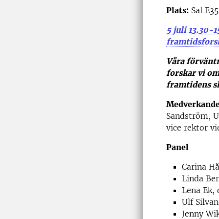
Plats:
Sal E35
5 juli 13.30-
framtidsfors
Våra förvänt
forskar vi o
framtidens s
Medverkande 
Sandström, Um
vice rektor v
Panel
Carina Hå
Linda Be
Lena Ek, 
Ulf Silva
Jenny Wi