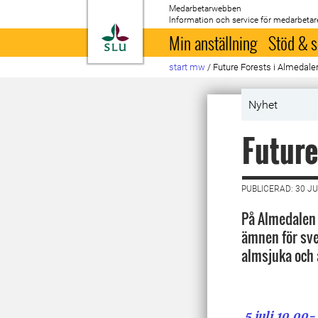
Medarbetarwebben
Information och service för medarbetar
Till startsida
Min anställning
Stöd & s
start mw
/
Future Forests i Almedale
Nyhet
Future
PUBLICERAD: 30 JU
På Almedalen 
ämnen för sve
almsjuka och 
5 juli 10.00-