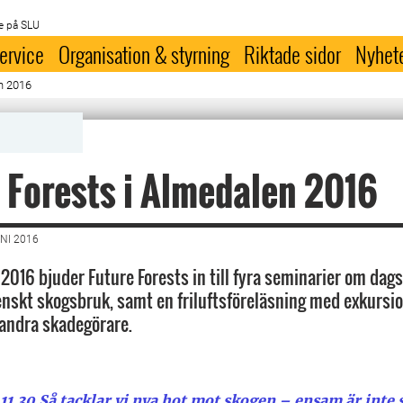
e på SLU
ervice
Organisation & styrning
Riktade sidor
Nyhet
n 2016
 Forests i Almedalen 2016
NI 2016
2016 bjuder Future Forests in till fyra seminarier om dag
nskt skogsbruk, samt en friluftsföreläsning med exkursi
andra skadegörare.
 11.30 Så tacklar vi nya hot mot skogen – ensam är inte 