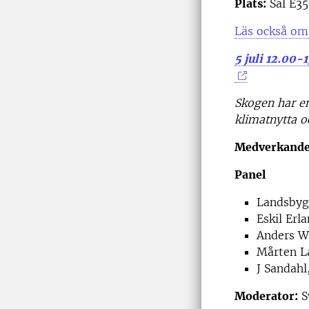
Plats:
Sal E35
Läs också om
5 juli 12.00-
Skogen har en
klimatnytta o
Medverkande 
Panel
Landsbyg
Eskil Erl
Anders W
Mårten La
J Sandahl
Moderator:
S