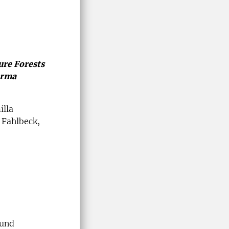
ure Forests
orma
illa
 Fahlbeck,
bund