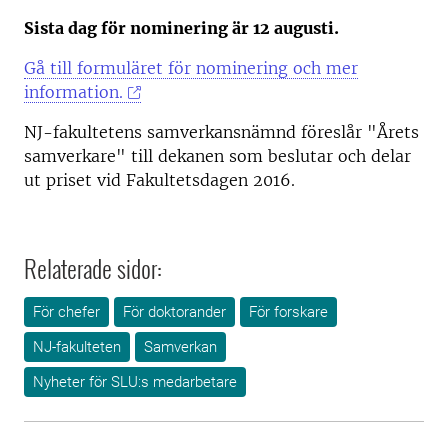
Sista dag för nominering är 12 augusti.
Gå till formuläret för nominering och mer
information.
NJ-fakultetens samverkansnämnd föreslår "Årets
samverkare" till dekanen som beslutar och delar
ut priset vid Fakultetsdagen 2016.
Relaterade sidor:
För chefer
För doktorander
För forskare
NJ-fakulteten
Samverkan
Nyheter för SLU:s medarbetare