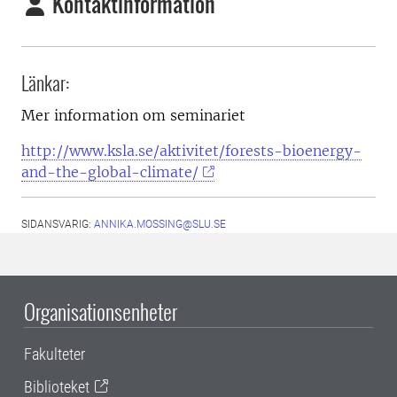
Kontaktinformation
Länkar:
Mer information om seminariet
http://www.ksla.se/aktivitet/forests-bioenergy-
and-the-global-climate/
SIDANSVARIG:
ANNIKA.MOSSING@SLU.SE
Organisationsenheter
Fakulteter
Biblioteket