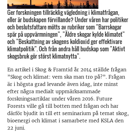
Ger forskningen tillräcklig vägledning i klimatfrågan,
eller är budskapen förvillande? Under våren har politiker
och beslutsfattare mötts av rubriker som ”Barrskogar
spär på uppvärmningen”, ”Äldre skogar kylde klimatet”
och ”Beskattning av skogens koldioxid ger effektivare
klimatpolitik”. Och från andra håll budskap som ”Aktivt
skogsbruk gör störst klimatnytta”.
En artikel i Skog & Framtid år 2014 ställde frågan
”Skog och klimat: vem ska man tro på?”. Frågan
är i högsta grad levande även idag, inte minst
efter några medialt uppmärksammade
forskningsartiklar under våren 2016. Future
Forests ville gå till botten med frågan och har
därför bjudit in till ett seminarium på temat skog,
bioenergi och klimat i samarbete med KSLA den
22 juni.