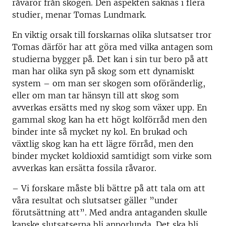
råvaror från skogen. Den aspekten saknas i flera
studier, menar Tomas Lundmark.
En viktig orsak till forskarnas olika slutsatser tror
Tomas därför har att göra med vilka antagen som
studierna bygger på. Det kan i sin tur bero på att
man har olika syn på skog som ett dynamiskt
system – om man ser skogen som oföränderlig,
eller om man tar hänsyn till att skog som
avverkas ersätts med ny skog som växer upp. En
gammal skog kan ha ett högt kolförråd men den
binder inte så mycket ny kol. En brukad och
växtlig skog kan ha ett lägre förråd, men den
binder mycket koldioxid samtidigt som virke som
avverkas kan ersätta fossila råvaror.
– Vi forskare måste bli bättre på att tala om att
våra resultat och slutsatser gäller ”under
förutsättning att”. Med andra antaganden skulle
kanske slutsatserna bli annorlunda. Det ska bli