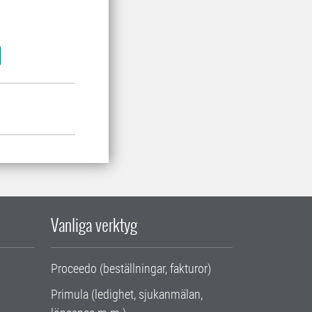
Vanliga verktyg
Proceedo (beställningar, fakturor)
Primula (ledighet, sjukanmälan,