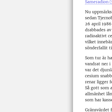
Sameradion
Nu uppmärksa
sedan Tjernob
26 april 1986
drabbades av 
radioaktivt c
vilket innebä
sönderfallit t
Som tur är ha
vandrat ner i
var det djurs
cesium snabb
renar ligger 
Så gott som a
allmänhet lån
som har kasse
Gränsvärdet f