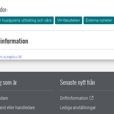
dor:
ör husdjurens utfodring och vård
VH-fakulteten
Externa nyheter
information
IN.ALM@SLU.SE
ig som är
Senaste nytt från
edare
Driftinformation
and eller handledare
Lediga anställningar