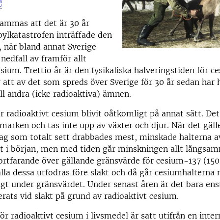
mmas att det är 30 år
ylkatastrofen inträffade den
, när bland annat Sverige
nedfall av framför allt
esium. Trettio år är den fysikaliska halveringstiden för c
r att av det som spreds över Sverige för 30 år sedan har 
ill andra (icke radioaktiva) ämnen.
r radioaktivt cesium blivit oåtkomligt på annat sätt. De
 marken och tas inte upp av växter och djur. När det gäll
lag som totalt sett drabbades mest, minskade halterna a
t i början, men med tiden går minskningen allt långsam
fortfarande över gällande gränsvärde för cesium-137 (150
lla dessa utfodras före slakt och då går cesiumhalterna n
gt under gränsvärdet. Under senast åren är det bara ens
rats vid slakt på grund av radioaktivt cesium.
ör radioaktivt cesium i livsmedel är satt utifrån en inter