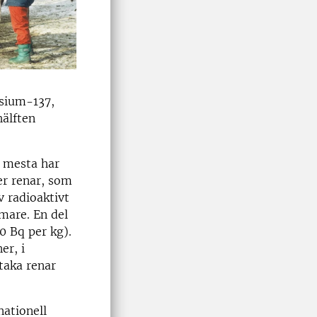
esium-137,
hälften
t mesta har
er renar, som
v radioaktivt
mare. En del
0 Bq per kg).
er, i
taka renar
nationell