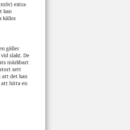
 (mSv) extra
t kan
 källor
en gäller
vid slakt. De
rats märkbart
stort sett
 att det kan
 att hitta en