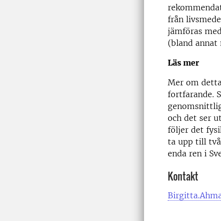
rekommendatio
från livsmede
jämföras med 
(bland annat 
Läs mer
Mer om detta 
fortfarande. 
genomsnittlig
och det ser u
följer det fy
ta upp till tv
enda ren i Sv
Kontakt
Birgitta.Ahm