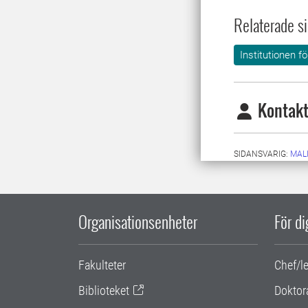
Relaterade si
Institutionen f
Kontakt
SIDANSVARIG:
MAL
Organisationsenheter
För d
Fakulteter
Chef/l
Biblioteket
Doktor