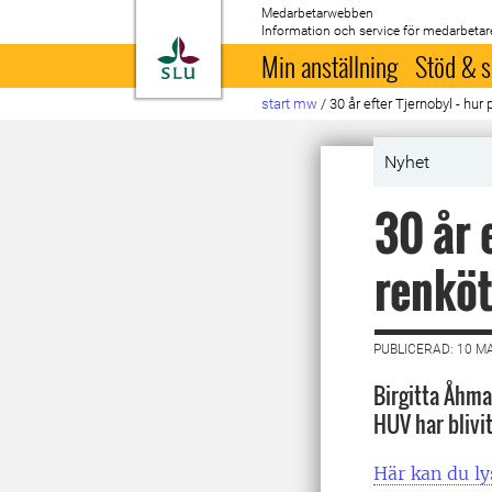
Medarbetarwebben
Information och service för medarbetar
Till startsida
Min anställning
Stöd & s
start mw
/
30 år efter Tjernobyl - hur
Nyhet
30 år 
renköt
PUBLICERAD: 10 M
Birgitta Åhma
HUV har blivi
Här kan du ly