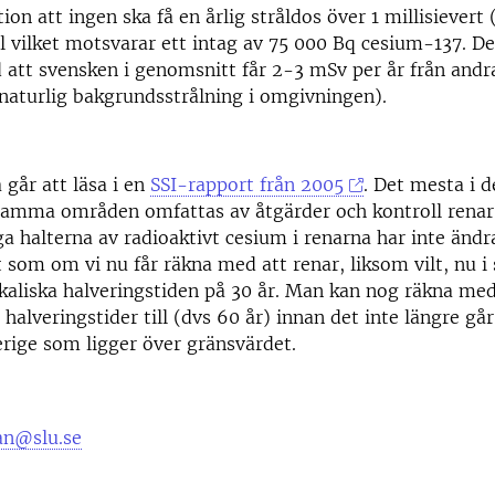
n att ingen ska få en årlig stråldos över 1 millisievert
l vilket motsvarar ett intag av 75 000 Bq cesium-137. De
att svensken i genomsnitt får 2-3 mSv per år från andra
naturlig bakgrundsstrålning i omgivningen).
går att läsa i en
SSI-rapport från 2005
. Det mesta i d
Samma områden omfattas av åtgärder och kontroll renar 
a halterna av radioaktivt cesium i renarna har inte änd
t som om vi nu får räkna med att renar, liksom vilt, nu i 
sikaliska halveringstiden på 30 år. Man kan nog räkna med
å halveringstider till (dvs 60 år) innan det inte längre går
erige som ligger över gränsvärdet.
an@slu.se