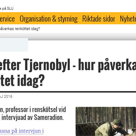
e på SLU
ervice
Organisation & styrning
Riktade sidor
Nyhet
 påverkas renköttet idag?
efter Tjernobyl - hur påverk
tet idag?
AJ 2016
n, professor i renskötsel vid
t intervjuad av Sameradion.
ssna på intervjun i