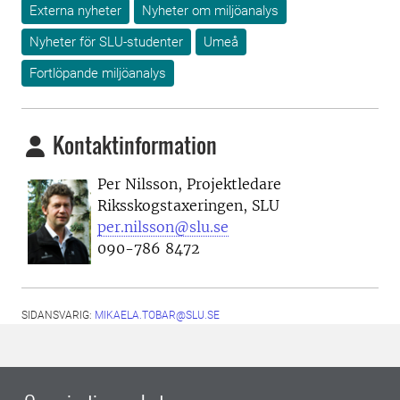
Externa nyheter
Nyheter om miljöanalys
Nyheter för SLU-studenter
Umeå
Fortlöpande miljöanalys
Kontaktinformation
Per Nilsson, Projektledare
Riksskogstaxeringen, SLU
per.nilsson@slu.se
090-786 8472
SIDANSVARIG:
MIKAELA.TOBAR@SLU.SE