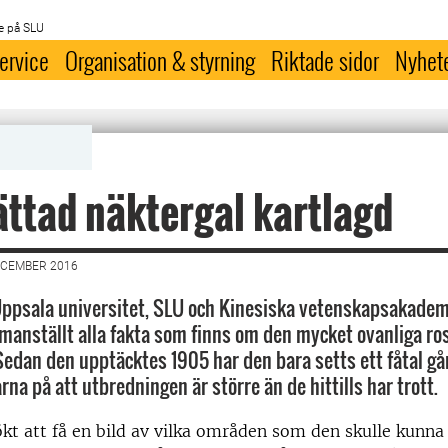
e på SLU
ervice
Organisation & styrning
Riktade sidor
Nyhet
ttad näktergal kartlagd
ECEMBER 2016
Uppsala universitet, SLU och Kinesiska vetenskapsakademi
manställt alla fakta som finns om den mycket ovanliga ro
Sedan den upptäcktes 1905 har den bara setts ett fåtal gå
na på att utbredningen är större än de hittills har trott.
ökt att få en bild av vilka områden som den skulle kunna