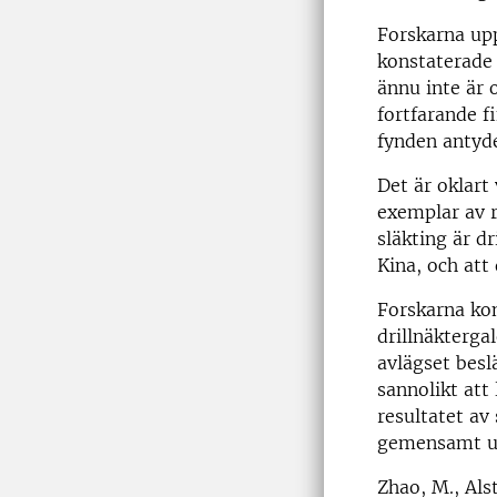
Forskarna upp
konstaterade 
ännu inte är 
fortfarande f
fynden antyde
Det är oklart
exemplar av r
släkting är d
Kina, och att
Forskarna kon
drillnäkterg
avlägset besl
sannolikt att
resultatet av 
gemensamt u
Zhao, M., Alst