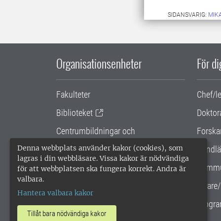
SIDANSVARIG:
MIK
Organisationsenheter
För d
Fakulteter
Chef/l
Biblioteket
Doktor
Centrumbildningar och
Forska
samarbetsprojekt
Denna webbplats använder kakor (cookies), som
Handlä
lagras i din webbläsare. Vissa kakor är nödvändiga
Gemensamma verksamhetsstödet
Kommu
för att webbplatsen ska fungera korrekt. Andra är
valbara.
SLU Holding
Lärare/
Hantera valbara kakor
Progra
Tillåt bara nödvändiga kakor