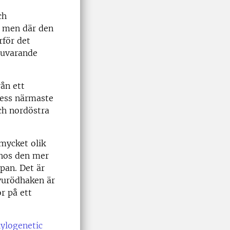
ch
, men där den
rför det
nuvarande
rån ett
dess närmaste
och nordöstra
mycket olik
hos den mer
pan. Det är
kyurödhaken är
or på ett
ylogenetic