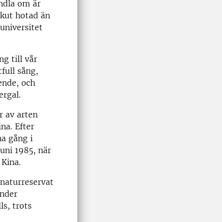
andla om är
akut hotad än
universitet
ng till vår
full sång,
eende, och
ergal.
r av arten
na. Efter
na gång i
juni 1985, när
 Kina.
 naturreservat
under
ls, trots