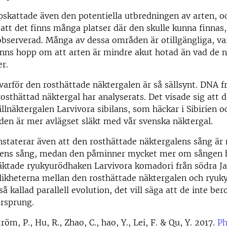
skattade även den potentiella utbredningen av arten, o
att det finns många platser där den skulle kunna finnas
observerad. Många av dessa områden är otillgängliga, va
inns hopp om att arten är mindre akut hotad än vad de 
r.
 varför den rosthättade näktergalen är så sällsynt. DNA f
osthättad näktergal har analyserats. Det visade sig att 
rillnäktergalen Larvivora sibilans, som häckar i Sibirien 
 den är mer avlägset släkt med vår svenska näktergal.
staterar även att den rosthättade näktergalens sång är 
alens sång, medan den påminner mycket mer om sången 
äktade ryukyurödhaken Larvivora komadori från södra Ja
 likheterna mellan den rosthättade näktergalen och ryu
så kallad parallell evolution, det vill säga att de inte ber
rsprung.
röm, P., Hu, R., Zhao, C., hao, Y., Lei, F. & Qu, Y. 2017.
Ph