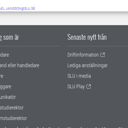
AEL.JANSSON@SLU.SE
ig som är
Senaste nytt från
edare
Driftinformation
and eller handledare
Lediga anställningar
re
SLU i media
ggare
SLU Play
nikatör
studierektor
mstudierektor