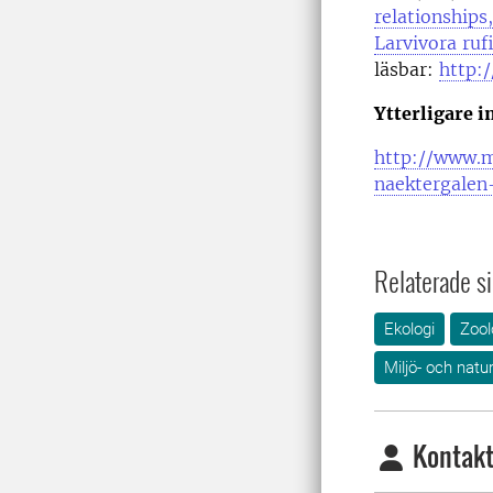
relationships
Larvivora ruf
läsbar:
http:/
Ytterligare 
http://www.m
naektergalen
Relaterade si
Ekologi
Zool
Miljö- och nat
Kontakt