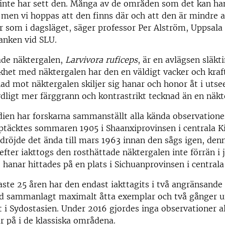
ls inte har sett den. Många av de områden som det kan h
, men vi hoppas att den finns där och att den är mindre 
r som i dagsläget, säger professor Per Alström, Uppsala 
anken vid SLU.
ade näktergalen,
Larvivora ruficeps
, är en avlägsen släkti
likhet med näktergalen har den en väldigt vacker och kraft
lnad mot näktergalen skiljer sig hanar och honor åt i uts
dligt mer färggrann och kontrastrikt tecknad än en näkt
dien har forskarna sammanställt alla kända observatione
täcktes sommaren 1905 i Shaanxiprovinsen i centrala Ki
 dröjde det ända till mars 1963 innan den sågs igen, den
efter iakttogs den rosthättade näktergalen inte förrän i 
 hanar hittades på en plats i Sichuanprovinsen i centrala
ste 25 åren har den endast iakttagits i två angränsande
ed sammanlagt maximalt åtta exemplar och två gånger 
t i Sydostasien. Under 2016 gjordes inga observationer al
r på i de klassiska områdena.