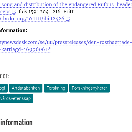
, song and distribution of the endangered Rufous-heade
iceps
. Ibis 159: 204–216. Fritt
/dx.doi.org/10.1111/ibi.12426
information:
ynewsdesk.com/se/uu/pressreleases/den-rosthaettade
-kartlagd-1699606
dor:
ogi
Artdatabanken
Forskning
Forskningsnyheter
urvårdsvetenskap
information