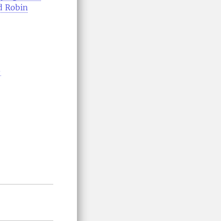
d Robin
-