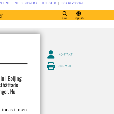
SLU.SE
STUDENTWEBB
BIBLIOTEK
SÖK PERSONAL
er
Sök
English
KONTAKT
SKRIV UT
n i Beijing,
sthättade
nger. Nu
 finnas i, men