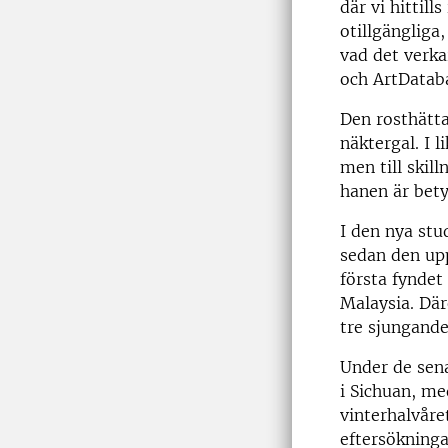
där vi hittil
otillgängliga
vad det verka
och ArtDatab
Den rosthätt
näktergal. I 
men till skil
hanen är bety
I den nya stu
sedan den upp
första fyndet
Malaysia. Där
tre sjungande
Under de sena
i Sichuan, m
vinterhalvåre
eftersökninga