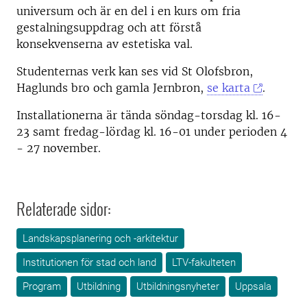
universum och är en del i en kurs om fria
gestalningsuppdrag och att förstå
konsekvenserna av estetiska val.
Studenternas verk kan ses vid St Olofsbron,
Haglunds bro och gamla Jernbron,
se karta
.
Installationerna är tända söndag-torsdag kl. 16-
23 samt fredag-lördag kl. 16-01 under perioden 4
- 27 november.
Relaterade sidor:
Landskapsplanering och -arkitektur
Institutionen för stad och land
LTV-fakulteten
Program
Utbildning
Utbildningsnyheter
Uppsala