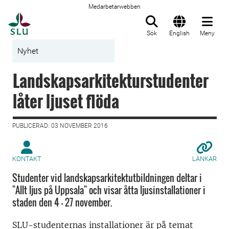
Medarbetarwebben
Till startsida
Sök
English
Meny
Nyhet
Landskapsarkitekturstudenter
låter ljuset flöda
PUBLICERAD: 03 NOVEMBER 2016
KONTAKT
LÄNKAR
Studenter vid landskapsarkitektutbildningen deltar i
"Allt ljus på Uppsala" och visar åtta ljusinstallationer i
staden den 4 - 27 november.
SLU-studenternas installationer är på temat