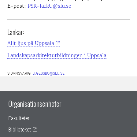
E-post:
PSR-larkU@slu.se
Länkar:
Allt ljus på Uppsala
Landskapsarkitektutbildningen i Uppsala
SIDANSVARIG:
LI.GESSBO@SLU.SE
Organisationsenheter
Fakulteter
Biblioteket