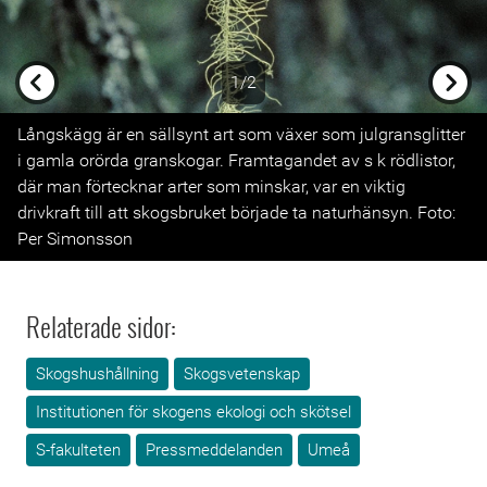
1/2
Previous
Next
Långskägg är en sällsynt art som växer som julgransglitter
i gamla orörda granskogar. Framtagandet av s k rödlistor,
där man förtecknar arter som minskar, var en viktig
drivkraft till att skogsbruket började ta naturhänsyn. Foto:
Per Simonsson
Relaterade sidor:
Skogshushållning
Skogsvetenskap
Institutionen för skogens ekologi och skötsel
S-fakulteten
Pressmeddelanden
Umeå