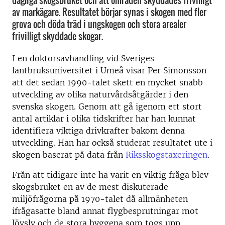
dagliga skogsbruket och att områden skyddades frivilligt
av markägare. Resultatet börjar synas i skogen med fler
grova och döda träd i ungskogen och stora arealer
frivilligt skyddade skogar.
I en doktorsavhandling vid Sveriges
lantbruksuniversitet i Umeå visar Per Simonsson
att det sedan 1990-talet skett en mycket snabb
utveckling av olika naturvårdsåtgärder i den
svenska skogen. Genom att gå igenom ett stort
antal artiklar i olika tidskrifter har han kunnat
identifiera viktiga drivkrafter bakom denna
utveckling. Han har också studerat resultatet ute i
skogen baserat på data från
Riksskogstaxeringen
.
Från att tidigare inte ha varit en viktig fråga blev
skogsbruket en av de mest diskuterade
miljöfrågorna på 1970-talet då allmänheten
ifrågasatte bland annat flygbesprutningar mot
lövsly och de stora hyggena som togs upp.