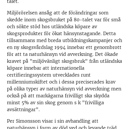
talet.
Miljörörelsen ansåg att de förändringar som
skedde inom skogsbruket på 80-talet var för små
och sökte stöd hos utländska köpare av
skogsprodukter för ökat hänsynstagande. Detta
tillsammans med breda utbildningskampanjer och
en ny skogsvårdslag 1994 innebar ett genombrott
för att ta naturhänsyn vid avverkning. Det ökade
kravet på "miljövänligt skogsbruk" från utländska
köpare innebar att internationella
certifieringssystem utvecklades runt
millenniumskiftet och i dessa preciserades krav
på olika typer av naturhänsyn vid avverkning men
också på att markägarna frivilligt ska skydda
minst 5% av sin skog genom s k "frivilliga
avsättningar".
Per Simonsson visar i sin avhandling att
naturhänsyn i form av död ved och levande träd