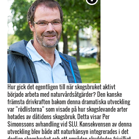
Hur gick det egentligen till när skogsbruket aktivt
började arbeta med naturvårdsåtgärder? Den kanske
främsta drivkraften bakom denna dramatiska utveckling
var ”rödlistorna” som visade på hur skogslevande arter
hotades av dåtidens skogsbruk. Detta visar Per
Simonssons avhandling vid SLU. Konsekvensen av denna
utveckling blev både att naturhänsyn integrerades i det