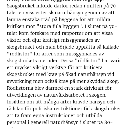
Skogsbruket införde därför redan i mitten på 70-
talet en viss estetisk naturhänsyn genom av att
lämna enstaka träd på hyggena för att mildra
kritiken mot "stora fula hyggen". I slutet på 70-
talet kom forskare med rapporter om att vissa
växter och djur kraftigt missgynnades av
skogsbruket och man började upprätta så kallade
"rödlistor" för arter som missgynnades av
skogsbrukets metoder. Dessa "rödlistor" har varit
ett mycket viktigt verktyg för att kritisera
skogsbruket med krav på ökad naturhänsyn vid
avverkning men också krav på mer skyddad skog.
Rödlistorna blev därmed en stark drivkraft för
utvecklingen av naturvårdsarbetet i skogen.
Insikten om att många arter krävde hänsyn och
rädslan för politiska restriktioner fick skogsbruket
att ta fram egna instruktioner och utbilda
personal i generell naturhänsyn i slutet på 80-