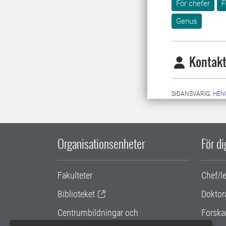
För chefer
F
Genus
Kontakt
SIDANSVARIG:
HEN
Organisationsenheter
För d
Fakulteter
Chef/l
Biblioteket
Doktor
Centrumbildningar och
Forska