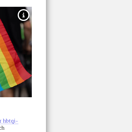
r hbtqi-
ch