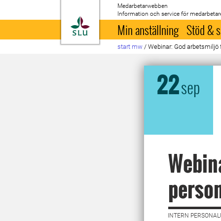
Medarbetarwebben
Information och service för medarbetar
Till startsida
Min anställning
Stöd & s
start mw
/
Webinar: God arbetsmiljö 
22
sep
Webina
perso
INTERN PERSONALU