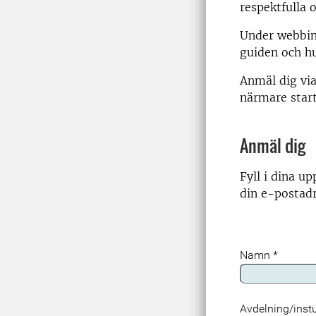
respektfulla 
Under webbina
guiden och hu
Anmäl dig via
närmare star
Anmäl dig
Fyll i dina up
din e-postadre
Namn
*
Avdelning/inst