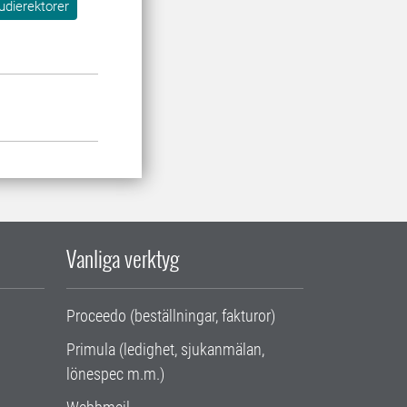
udierektorer
Vanliga verktyg
Proceedo (beställningar, fakturor)
Primula (ledighet, sjukanmälan,
lönespec m.m.)