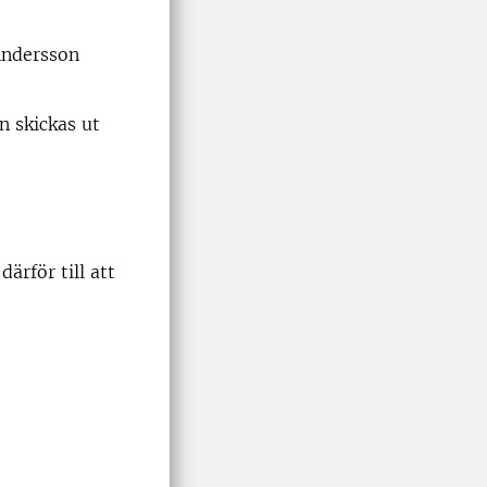
Andersson
n skickas ut
ärför till att