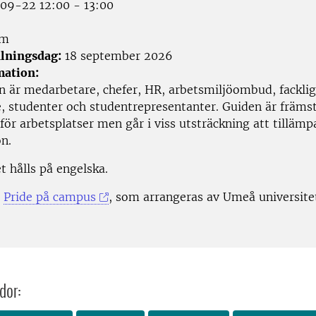
9-22 12:00 - 13:00
om
lningsdag:
18 september 2026
mation:
 är medarbetare, chefer, HR, arbetsmiljöombud, fackli
e, studenter och studentrepresentanter. Guiden är främs
ör arbetsplatser men går i viss utsträckning att tillämpa
n.
t hålls på engelska.
å
Pride på campus
, som arrangeras av Umeå universite
dor: