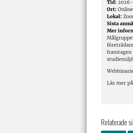
Tid:
2026-0
Ort:
Online
Lokal:
Zo
Sista anmä
Mer infor
Målgruppen
företrädar
framtagen f
studiemiljö
Webbinarie
Läs mer p
Relaterade si