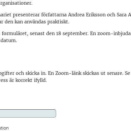
organisationer.
riet presenterar författarna Andrea Eriksson och Sara 
r den kan användas praktiskt.
 formuläret, senast den 18 september. En zoom-inbjuda
tdatum.
pgifter och skicka in. En Zoom-länk skickas ut senare. Se d
ss är korrekt ifylld.
ution