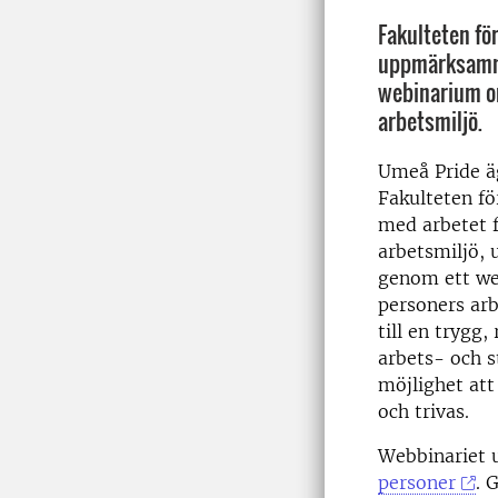
Fakulteten fö
uppmärksamm
webinarium o
arbetsmiljö.
Umeå Pride ä
Fakulteten för
med arbetet 
arbetsmiljö,
genom ett w
personers arb
till en trygg,
arbets- och s
möjlighet at
och trivas.
Webbinariet 
personer
. 