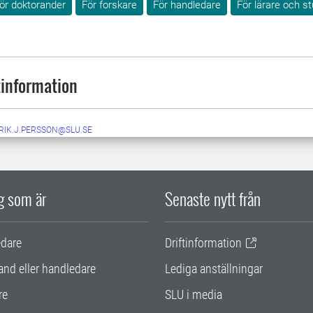
ör doktorander
För forskare
För handledare
För lärare och st
information
RIK.J.PERSSON@SLU.SE
ig som är
Senaste nytt från
edare
Driftinformation
and eller handledare
Lediga anställningar
re
SLU i media