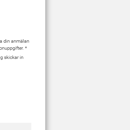
era din anmälan
onuppgifter.
*