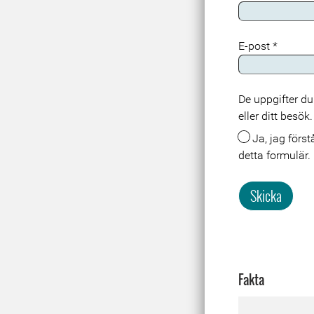
E-post
*
De uppgifter du
Meta
eller ditt besö
Ja, jag förstår att mina uppgifter lagras och behandlas i samband med att jag skickar in
detta formulär.
Skicka
Fakta