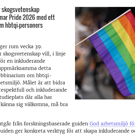
r skogsvetenskap
ar Pride 2026 med ett
m hbtqi-personers
ger rum vecka 39.
 skogsvetenskap vill, i linje
för en inkluderande
 uppmärksamma detta
ebbinarium om hbtqi-
etsmiljö. Målet är att bidra
 respektfull och inkluderande
tudieplats där alla har
t känna sig välkomna, må bra
utgår från forskningsbaserade guiden
God arbetsmiljö fö
Guiden ger konkreta verktyg för att skapa inkluderande o