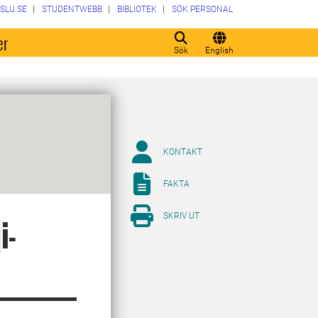
SLU.SE
STUDENTWEBB
BIBLIOTEK
SÖK PERSONAL
er
Sök
English
KONTAKT
FAKTA
SKRIV UT
i-