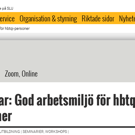
e på SLU
ervice
Organisation & styrning
Riktade sidor
Nyhet
för hbtqi-personer
Zoom, Online
r: God arbetsmiljö för hbtq
ner
TBILDNING | SEMINARIER, WORKSHOPS |