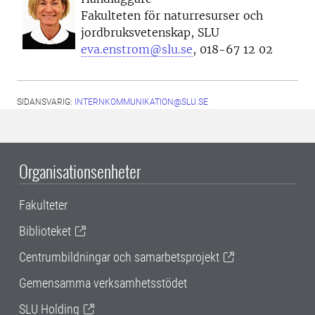
Fakulteten för naturresurser och
jordbruksvetenskap, SLU
eva.enstrom@slu.se
, 018-67 12 02
SIDANSVARIG:
INTERNKOMMUNIKATION@SLU.SE
Organisationsenheter
Fakulteter
Biblioteket
Centrumbildningar och samarbetsprojekt
Gemensamma verksamhetsstödet
SLU Holding