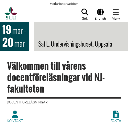
Medarbetarwebben
Till startsida
Sök
English
Meny
19
mar
–
20
mar
Sal L, Undervisningshuset, Uppsala
Välkommen till vårens
docentföreläsningar vid NJ-
fakulteten
DOCENTFÖRELÄSNINGAR |
KONTAKT
FAKTA