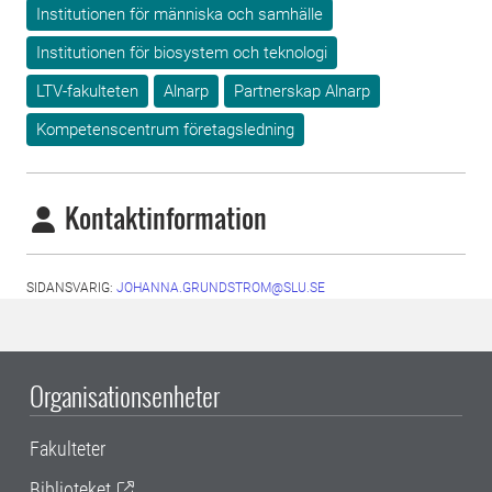
Institutionen för människa och samhälle
Institutionen för biosystem och teknologi
LTV-fakulteten
Alnarp
Partnerskap Alnarp
Kompetenscentrum företagsledning
Kontaktinformation
SIDANSVARIG:
JOHANNA.GRUNDSTROM@SLU.SE
Organisationsenheter
Fakulteter
Biblioteket