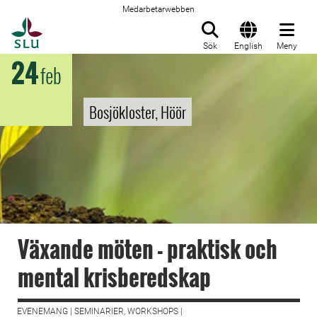
Medarbetarwebben
Till startsida
Sök
English
Meny
24
feb
Bosjökloster, Höör
Växande möten - praktisk och
mental krisberedskap
EVENEMANG | SEMINARIER, WORKSHOPS |