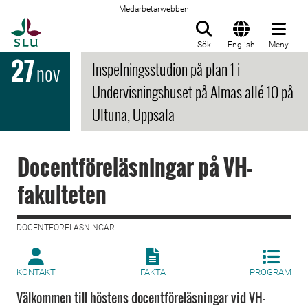
Medarbetarwebben
Till startsida
Sök
English
Meny
27
Inspelningsstudion på plan 1 i
nov
Undervisningshuset på Almas allé 10 på
Ultuna, Uppsala
Docentföreläsningar på VH-
fakulteten
DOCENTFÖRELÄSNINGAR |
KONTAKT
FAKTA
PROGRAM
Välkommen till höstens docentföreläsningar vid VH-